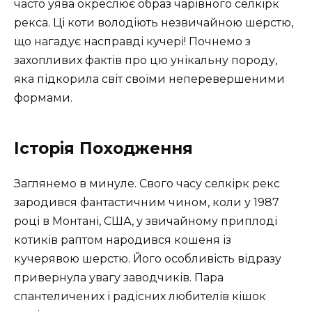
часто уява окреслює образ чарівного селкірк
рекса. Ці коти володіють незвичайною шерстю,
що нагадує насправді кучері! Почнемо з
захопливих фактів про цю унікальну породу,
яка підкорила світ своїми неперевершеними
формами.
Історія Походження
Заглянемо в минуле. Свого часу селкірк рекс
зародився фантастичним чином, коли у 1987
році в Монтані, США, у звичайному приплоді
котиків раптом народився кошеня із
кучерявою шерстю. Його особливість відразу
привернула увагу заводчиків. Пара
спантеличених і радісних любителів кішок