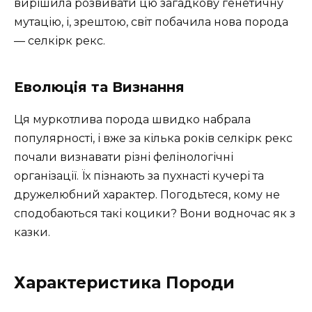
вирішила розвивати цю загадкову генетичну
мутацію, і, зрештою, світ побачила нова порода
— селкірк рекс.
Еволюція та Визнання
Ця муркотлива порода швидко набрала
популярності, і вже за кілька років селкірк рекс
почали визнавати різні фелінологічні
організації. Їх пізнають за пухнасті кучері та
дружелюбний характер. Погодьтеся, кому не
сподобаються такі коцики? Вони водночас як з
казки.
Характеристика Породи