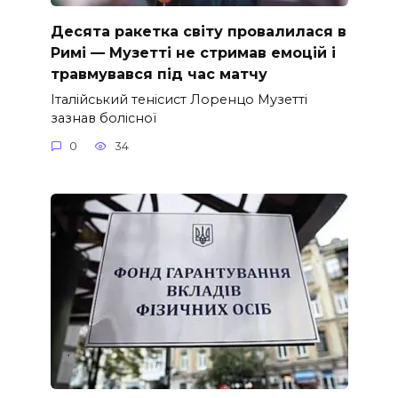
Десята ракетка світу провалилася в
Римі — Музетті не стримав емоцій і
травмувався під час матчу
Італійський тенісист Лоренцо Музетті
зазнав болісної
0
34