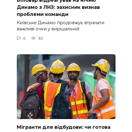
Біловар відреагував на нічию
Динамо з ЛНЗ: захисник визнав
проблеми команди
Київське Динамо продовжує втрачати
важливі очки у вирішальній
0
30
Мігранти для відбудови: чи готова