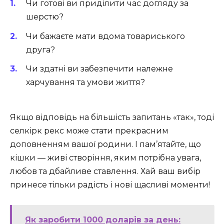
Чи готові ви приділити час догляду за
шерстю?
Чи бажаєте мати вдома товариського
друга?
Чи здатні ви забезпечити належне
харчування та умови життя?
Якщо відповідь на більшість запитань «так», тоді
селкірк рекс може стати прекрасним
доповненням вашої родини. І пам’ятайте, що
кішки — живі створіння, яким потрібна увага,
любов та дбайливе ставлення. Хай ваш вибір
принесе тільки радість і нові щасливі моменти!
Як заробити 1000 доларів за день: