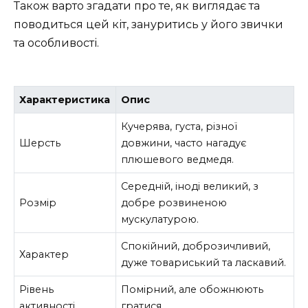
Також варто згадати про те, як виглядає та
поводиться цей кіт, зануритись у його звички
та особливості.
Характеристика
Опис
Кучерява, густа, різної
Шерсть
довжини, часто нагадує
плюшевого ведмедя.
Середній, іноді великий, з
Розмір
добре розвиненою
мускулатурою.
Спокійний, доброзичливий,
Характер
дуже товариський та ласкавий.
Рівень
Помірний, але обожнюють
активності
гратися.