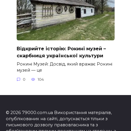
Відкрийте історію: Рокині музей –
скарбниця української культури
Рокині Музей: Досвід, який вражає Рокині
музей — це
0
104
© 2026 79000.com.ua Використання матеріалів,
опублікованих на сайті, допускається тільки з
письмового дозволу правовласника та з