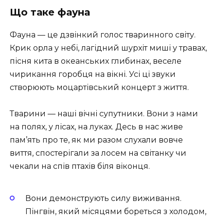
Що таке фауна
Фауна — це дзвінкий голос тваринного світу.
Крик орла у небі, лагідний шурхіт миші у травах,
пісня кита в океанських глибинах, веселе
чирикання горобця на вікні. Усі ці звуки
створюють моцартівський концерт з життя.
Тварини — наші вічні супутники. Вони з нами
на полях, у лісах, на луках. Десь в нас живе
пам’ять про те, як ми разом слухали вовче
виття, спостерігали за лосем на світанку чи
чекали на спів птахів біля віконця.
Вони демонструють силу виживання.
Пінгвін, який місяцями бореться з холодом,