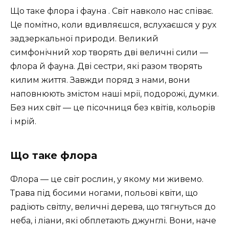
Що таке флора і фауна . Світ навколо нас співає.
Це помітно, коли вдивляєшся, вслухаєшся у рух
задзеркальної природи. Великий
симфонічний хор творять дві величні сили —
флора й фауна. Дві сестри, які разом творять
килим життя. Завжди поряд з нами, вони
наповнюють змістом наші мрії, подорожі, думки.
Без них світ — це пісочниця без квітів, кольорів
і мрій.
Що таке флора
Флора — це світ рослин, у якому ми живемо.
Трава під босими ногами, польові квіти, що
радіють світлу, величні дерева, що тягнуться до
неба, і ліани, які обплетають джунглі. Вони, наче