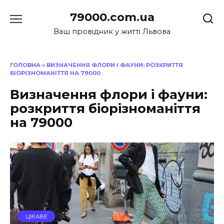
Перейти
79000.com.ua
до
вмісту
Ваш провідник у житті Львова
ГОЛОВНА
»
ВИЗНАЧЕННЯ ФЛОРИ І ФАУНИ: РОЗКРИТТЯ
БІОРІЗНОМАНІТТЯ НА 79000
Визначення флори і фауни:
розкриття біорізноманіття
на 79000
ЦІКАВЕ