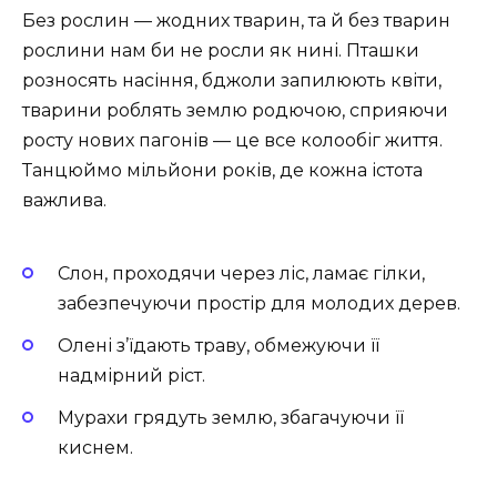
Без рослин — жодних тварин, та й без тварин
рослини нам би не росли як нині. Пташки
розносять насіння, бджоли запилюють квіти,
тварини роблять землю родючою, сприяючи
росту нових пагонів — це все колообіг життя.
Танцюймо мільйони років, де кожна істота
важлива.
Слон, проходячи через ліс, ламає гілки,
забезпечуючи простір для молодих дерев.
Олені з’їдають траву, обмежуючи її
надмірний ріст.
Мурахи грядуть землю, збагачуючи її
киснем.