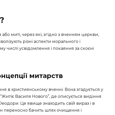
?
бо миті, через які, згідно з вченням церкви,
волізують різні аспекти морального і
му числі усвідомлення і покаяння за скоєні
онцепції митарств
ня в християнському вченні. Вона згадується у
“Житіє Василя Нового”, де описується видіння
еодори. Це явище знаходить свій вираз і в
ен переносно бачить шлях очищення і