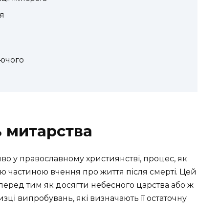
ня
уючого
 митарства
иво у православному християнстві, процес, як
ю частиною вчення про життя після смерті. Цей
перед тим як досягти небесного царства або ж
изці випробувань, які визначають її остаточну