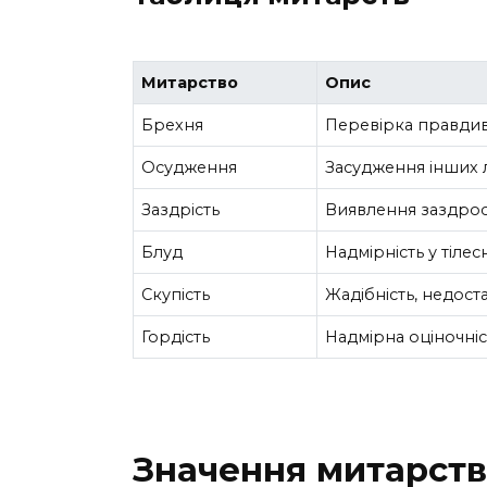
Митарство
Опис
Брехня
Перевірка правдив
Осудження
Засудження інших
Заздрість
Виявлення заздрост
Блуд
Надмірність у тілес
Скупість
Жадібність, недост
Гордість
Надмірна оціночні
Значення митарств