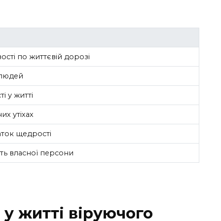
ості по життєвій дорозі
 людей
і у житті
них утіхах
аток щедрості
сть власної персони
 у житті віруючого