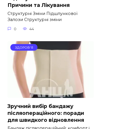
Причини та Лікування
Структурні Зміни Підшлункової
Залози Структурні зміни
0
44
ЗДОРОВ'Я
Зручний вибір бандажу
післяопераційного: поради
для швидкого відновлення
Бандаж післяопераційний: комфорт і