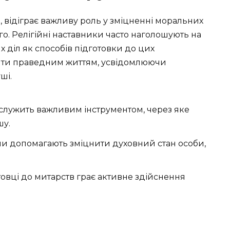
 відіграє важливу роль у зміцненні моральних
го. Релігійні наставники часто наголошують на
х діл як способів підготовки до цих
ити праведним життям, усвідомлюючи
ші.
лужить важливим інструментом, через яке
шу.
и допомагають зміцнити духовний стан особи,
овці до митарств грає активне здійснення