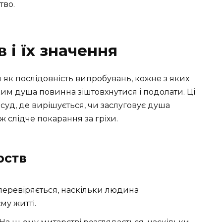
тво.
 і їх значення
 як послідовність випробувань, кожне з яких
ким душа повинна зіштовхнутися і подолати. Ці
уд, де вирішується, чи заслуговує душа
ж слідче покарання за гріхи.
рств
перевіряється, наскільки людина
му житті.