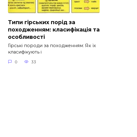
Типи гірських порід за
походженням: класифікація та
особливості
Гірські породи за походженням: Як їх
класифікують і
0
33