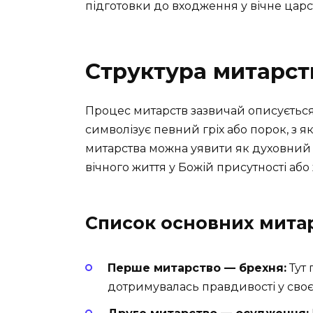
підготовки до входження у вічне царс
Структура митарств
Процес митарств зазвичай описується
символізує певний гріх або порок, з я
митарства можна уявити як духовний с
вічного життя у Божій присутності або 
Список основних мита
Перше митарство — брехня:
Тут 
дотримувалась правдивості у своє