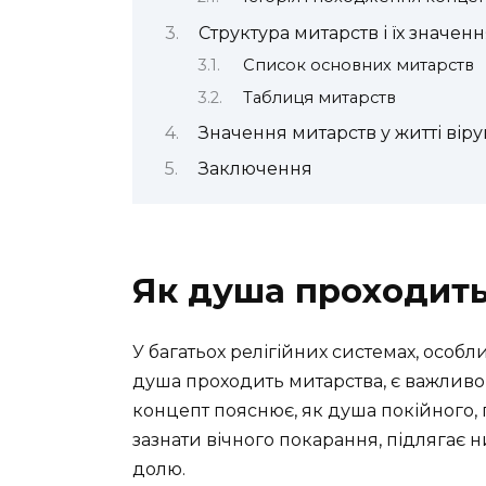
Структура митарств і їх значен
Список основних митарств
Таблиця митарств
Значення митарств у житті вір
Заключення
Як душа проходить
У багатьох релігійних системах, особл
душа проходить митарства, є важливо
концепт пояснює, як душа покійного, 
зазнати вічного покарання, підлягає н
долю.