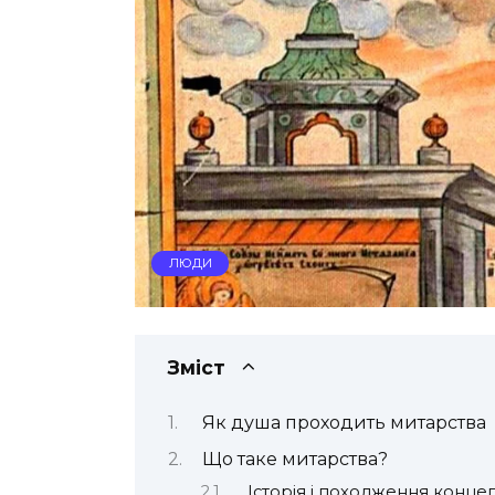
ЛЮДИ
Зміст
Як душа проходить митарства
Що таке митарства?
Історія і походження концеп