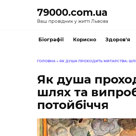
Перейти
79000.com.ua
до
вмісту
Ваш провідник у житті Львова
Біографії
Корисно
Здоров’я
ГОЛОВНА
»
ЯК ДУША ПРОХОДИТЬ МИТАРСТВА: ШЛ
Як душа прохо
шлях та випро
потойбіччя