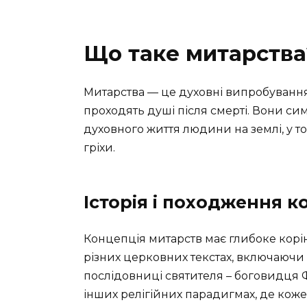
Що таке митарства
Митарства — це духовні випробування а
проходять душі після смерті. Вони сим
духовного життя людини на землі, у то
гріхи.
Історія і походження к
Концепція митарств має глибоке корін
різних церковних текстах, включаючи 
послідовниці святителя – боговидця Ф
інших релігійних парадигмах, де кож