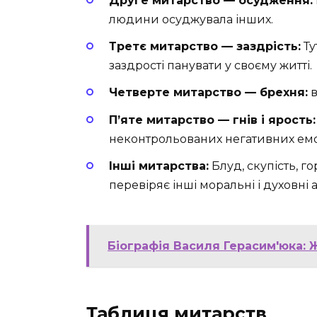
Друге митарство — осудження:
людини осуджувала інших.
Третє митарство — заздрість:
Ту
заздрості панувати у своєму житті.
Четверте митарство — брехня:
в
П’яте митарство — гнів і ярость:
неконтрольованих негативних емо
Інші митарства:
Блуд, скупість, го
перевіряє інші моральні і духовні 
Біографія Василя Герасим'юка:
Таблиця митарств