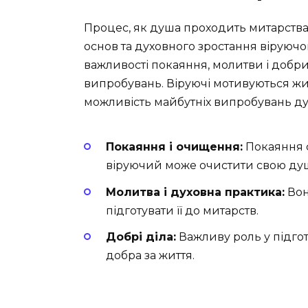
Процес, як душа проходить митарства,
основ та духовного зростання віруючо
важливості покаяння, молитви і добри
випробувань. Віруючі мотивуються ж
можливість майбутніх випробувань ду
Покаяння і очищення:
Покаяння с
віруючий може очистити свою ду
Молитва і духовна практика:
Вон
підготувати її до митарств.
Добрі діла:
Важливу роль у підгот
добра за життя.