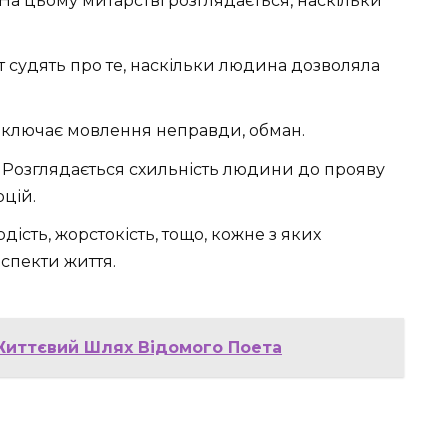
На цьому митарстві розглядається, наскільки
т судять про те, наскільки людина дозволяла
ключає мовлення неправди, обман.
Розглядається схильність людини до прояву
цій.
рдість, жорстокість, тощо, кожне з яких
аспекти життя.
 Життєвий Шлях Відомого Поета