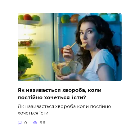
Як називається хвороба, коли
постійно хочеться їсти?
Як називається хвороба коли постійно
хочеться їсти
0
96