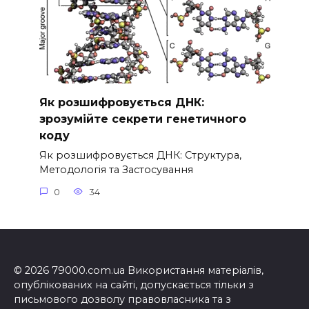
Як розшифровується ДНК:
зрозумійте секрети генетичного
коду
Як розшифровується ДНК: Структура,
Методологія та Застосування
0
34
© 2026 79000.com.ua Використання матеріалів,
опублікованих на сайті, допускається тільки з
письмового дозволу правовласника та з