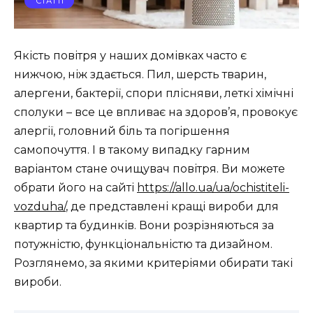
СТАТТІ
Якість повітря у наших домівках часто є
нижчою, ніж здається. Пил, шерсть тварин,
алергени, бактерії, спори плісняви, леткі хімічні
сполуки – все це впливає на здоров’я, провокує
алергії, головний біль та погіршення
самопочуття. І в такому випадку гарним
варіантом стане очищувач повітря. Ви можете
обрати його на сайті
https://allo.ua/ua/ochistiteli-
vozduha/
, де представлені кращі вироби для
квартир та будинків. Вони розрізняються за
потужністю, функціональністю та дизайном.
Розглянемо, за якими критеріями обирати такі
вироби.