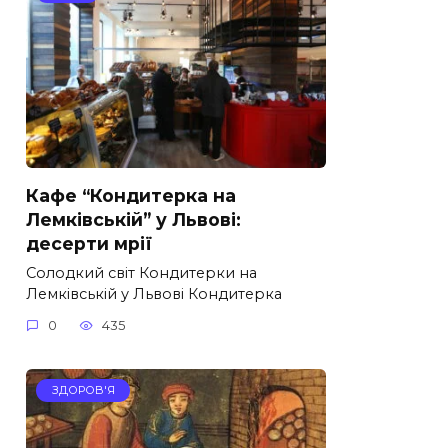
Кафе “Кондитерка на
Лемківській” у Львові:
десерти мрії
Солодкий світ Кондитерки на
Лемківській у Львові Кондитерка
0
435
ЗДОРОВ'Я