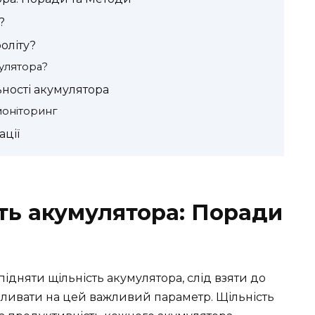
?
оліту?
мулятора?
ьності акумулятора
моніторинг
ації
сть акумулятора: Поради
ідняти щільність акумулятора, слід взяти до
впливати на цей важливий параметр. Щільність