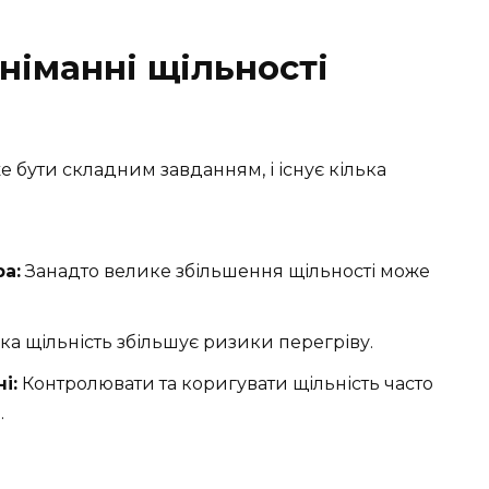
німанні щільності
е бути складним завданням, і існує кілька
а:
Занадто велике збільшення щільності може
а щільність збільшує ризики перегріву.
і:
Контролювати та коригувати щільність часто
.