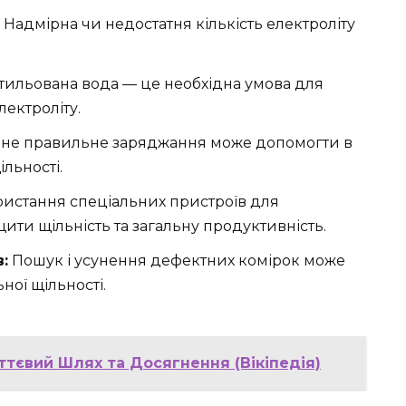
Надмірна чи недостатня кількість електроліту
ильована вода — це необхідна умова для
ектроліту.
не правильне заряджання може допомогти в
льності.
истання спеціальних пристроїв для
ити щільність та загальну продуктивність.
:
Пошук і усунення дефектних комірок може
ної щільності.
ттєвий Шлях та Досягнення (Вікіпедія)