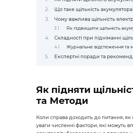
Що таке щільність акумулятора
Чому важлива щільність електр
Як підвищити щільність аку
Складності при підніманні щіл
Журнальне відстеження та 
Експертні поради та рекоменд
Як підняти щільні
та Методи
Коли справа доходить до питання, як п
уваги численні фактори, які можуть 