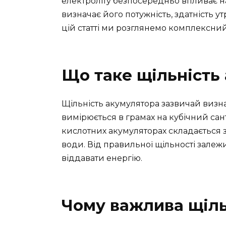
електроліту безпосередньо впливає н
визначає його потужність, здатність у
цій статті ми розглянемо комплексний
Що таке щільність
Щільність акумулятора зазвичай визнач
вимірюється в грамах на кубічний сан
кислотних акумуляторах складається з
води. Від правильної щільності залежи
віддавати енергію.
Чому важлива щіль