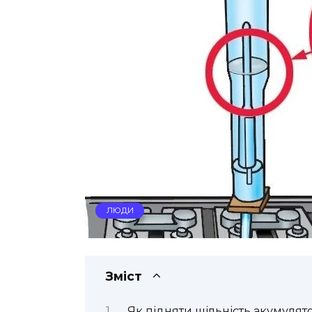
ЛЮДИ
Зміст
Як підняти щільність акумулят