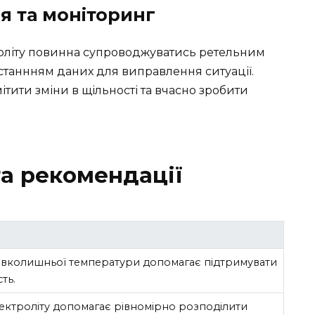
я та моніторинг
роліту повинна супроводжуватись ретельним
таннням даних для виправлення ситуації.
ити зміни в щільності та вчасно зробити
та рекомендації
вколишньої температури допомагає підтримувати
ть.
ектроліту допомагає рівномірно розподілити