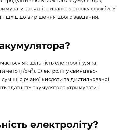
а продуктивність кожного акумулятора,
тримувати заряд і тривалість строку служби. У
 підхід до вирішення цього завдання.
 акумулятора?
ається як щільність електроліту, яка
3
тиметр (г/см
). Електроліт у свинцево-
 суміші сірчаної кислоти та дистильованої
ть здатність акумулятора утримувати і
ність електроліту?