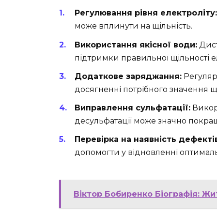
Регулювання рівня електроліту:
може вплинути на щільність.
Використання якісної води:
Дист
підтримки правильної щільності ел
Додаткове заряджання:
Регуляр
досягненні потрібного значення щі
Виправлення сульфатації:
Викор
десульфатації може значно покращ
Перевірка на наявність дефектів
допомогти у відновленні оптималь
Віктор Бобиренко Біографія: Жи