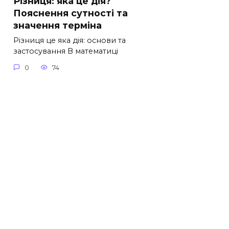
Різниця: яка це дія?
Пояснення сутності та
значення терміна
Різниця це яка дія: основи та
застосування В математиці
0
74