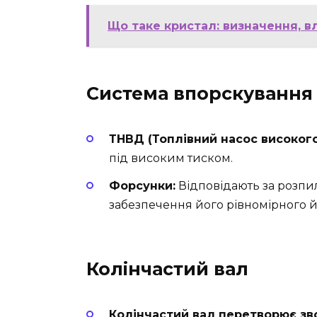
Що таке кристал: визначення, вл
Система впорскування
ТНВД (Топлівний насос високого
під високим тиском.
Форсунки:
Відповідають за розпи
забезпечення його рівномірного й
Колінчастий вал
Колінчастий вал перетворює зв