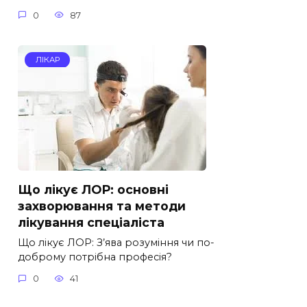
0
87
ЛІКАР
Що лікує ЛОР: основні
захворювання та методи
лікування спеціаліста
Що лікує ЛОР: З’ява розуміння чи по-
доброму потрібна професія?
0
41