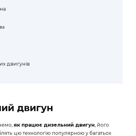
на
ва
их двигунів
ний двигун
немо,
як працює дизельний двигун
, його
блять цю технологію популярною у багатьох