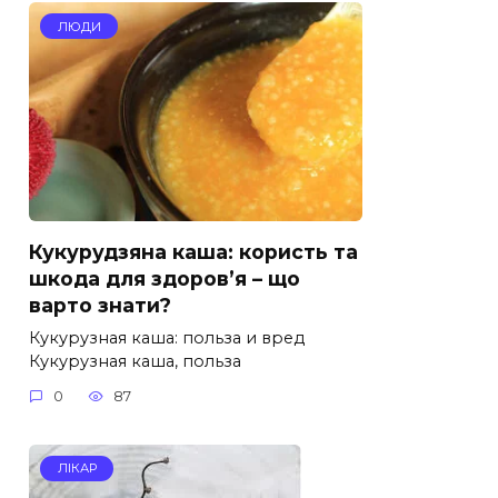
ЛЮДИ
Кукурудзяна каша: користь та
шкода для здоров’я – що
варто знати?
Кукурузная каша: польза и вред
Кукурузная каша, польза
0
87
ЛІКАР