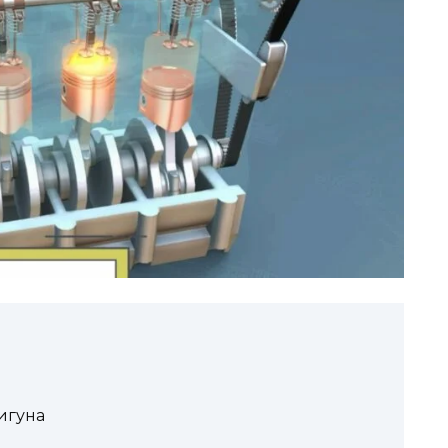
игуна