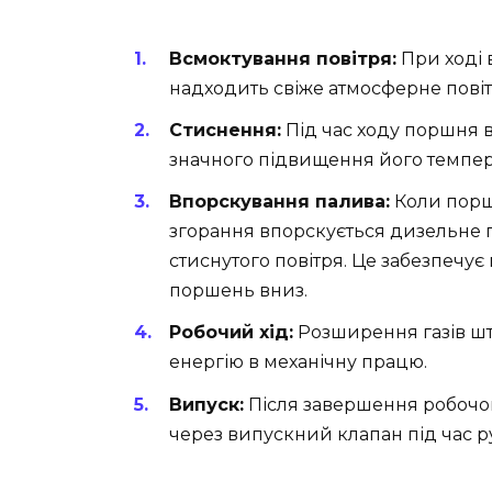
Всмоктування повітря:
При ході 
надходить свіже атмосферне повіт
Стиснення:
Під час ходу поршня в
значного підвищення його темпер
Впорскування палива:
Коли порше
згорання впорскується дизельне п
стиснутого повітря. Це забезпечує
поршень вниз.
Робочий хід:
Розширення газів ш
енергію в механічну працю.
Випуск:
Після завершення робочог
через випускний клапан під час р