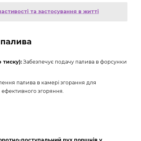
астивості та застосування в житті
 палива
 тиску):
Забезпечує подачу палива в форсунки
лення палива в камері згорання для
 ефективного згоряння.
оротно-поступальний рух поршнів у