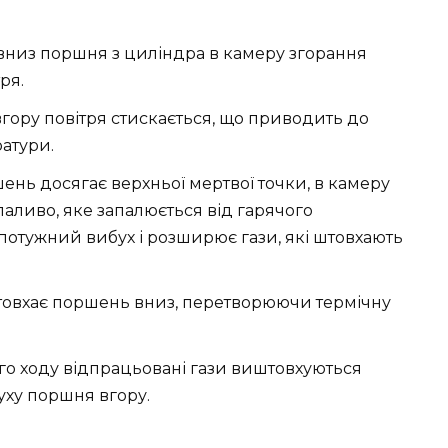
вниз поршня з циліндра в камеру згорання
ря.
гору повітря стискається, що приводить до
атури.
нь досягає верхньої мертвої точки, в камеру
аливо, яке запалюється від гарячого
 потужний вибух і розширює гази, які штовхають
товхає поршень вниз, перетворюючи термічну
о ходу відпрацьовані гази виштовхуються
уху поршня вгору.