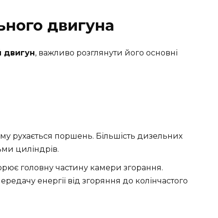
ьного двигуна
й двигун
, важливо розглянути його основні
му рухається поршень. Більшість дизельних
ьми циліндрів.
ворює головну частину камери згорання.
передачу енергії від згоряння до колінчастого