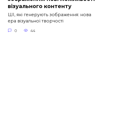
візуального контенту
ШІ, які генерують зображення: нова
ера візуальної творчості
0
44