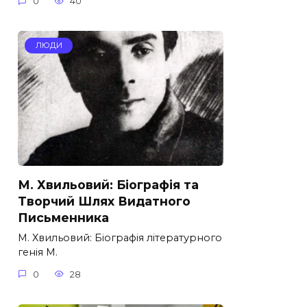
0
40
ЛЮДИ
М. Хвильовий: Біографія та
Творчий Шлях Видатного
Письменника
М. Хвильовий: Біографія літературного
генія М.
0
28