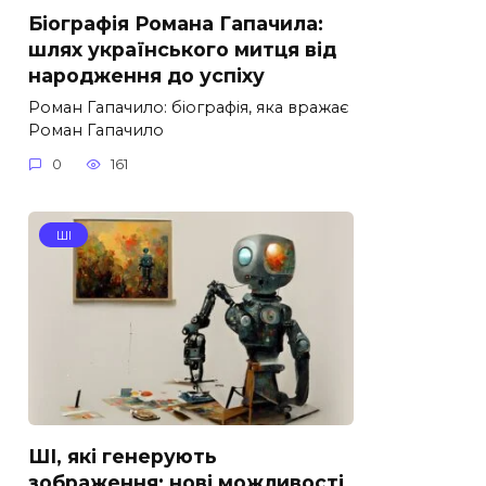
Біографія Романа Гапачила:
шлях українського митця від
народження до успіху
Роман Гапачило: біографія, яка вражає
Роман Гапачило
0
161
ШІ
ШІ, які генерують
зображення: нові можливості