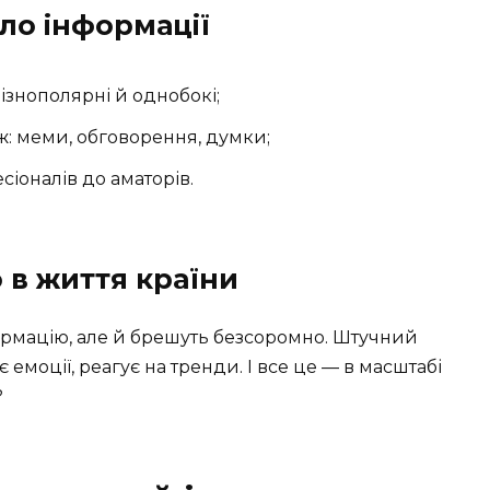
ло інформації
різнополярні й однобокі;
: меми, обговорення, думки;
есіоналів до аматорів.
о в життя країни
формацію, але й брешуть безсоромно. Штучний
є емоції, реагує на тренди. І все це — в масштабі
?