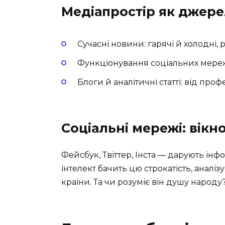
Медіапростір як джере
Сучасні новини: гарячі й холодні, 
Функціонування соціальних мереж
Блоги й аналітичні статті: від проф
Соціальні мережі: вікн
Фейсбук, Твіттер, Інста — дарують ін
інтелект бачить цю строкатість, аналізу
країни. Та чи розуміє він душу народу