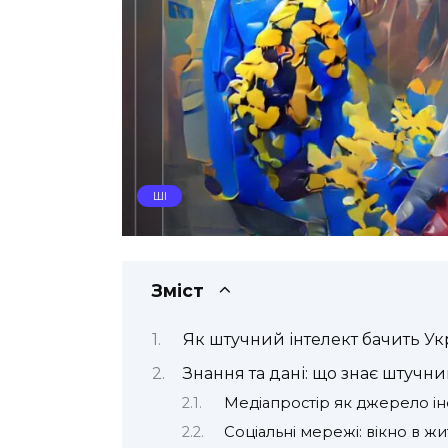
ШІ
Зміст
Як штучний інтелект бачить Ук
Знання та дані: що знає штучни
Медіапростір як джерело ін
Соціальні мережі: вікно в жи