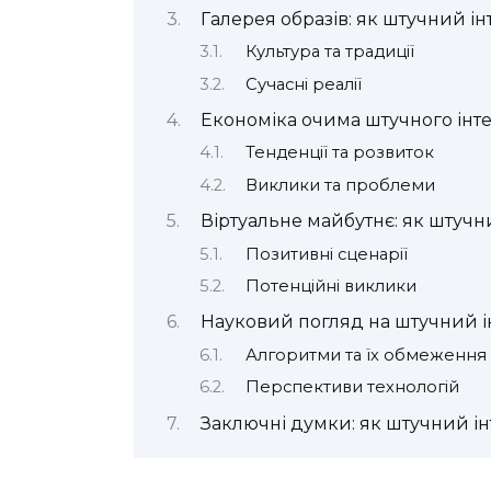
Галерея образів: як штучний ін
Культура та традиції
Сучасні реалії
Економіка очима штучного інт
Тенденції та розвиток
Виклики та проблеми
Віртуальне майбутнє: як штучн
Позитивні сценарії
Потенційні виклики
Науковий погляд на штучний ін
Алгоритми та їх обмеження
Перспективи технологій
Заключні думки: як штучний ін