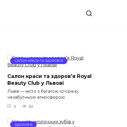
САЛОН КРАСИ ТА ЗДОРОВ'Я
Салон краси та здоров’я Royal
Beauty Club у Львові
Львів — місто з багатою історією,
незабутньою атмосферою
0
92
ЗДОРОВ’Я