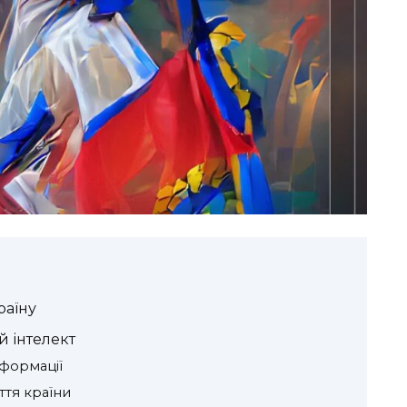
раїну
й інтелект
формації
ття країни