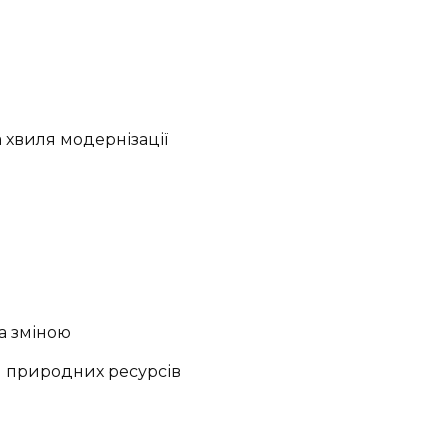
а хвиля модернізації
за зміною
я природних ресурсів