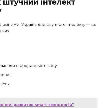
к штучний інтелект
у
 різними. Україна для штучного інтелекту — це
 них.
имволи стародавнього світу
Карпат
ість
речей: розвиток smart технологій"