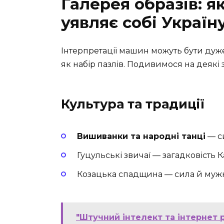
Галерея образів: я
уявляє собі Україн
Інтерпретації машин можуть бути дуже
як набір пазлів. Подивимося на деякі з
Культура та традиції
Вишиванки та народні танці
— с
Гуцульські звичаї — загадковість 
Козацька спадщина — сила й мужн
"Штучний інтелект та інтернет 