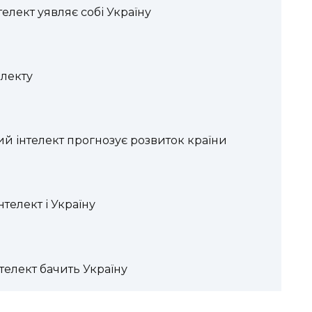
телект уявляє собі Україну
електу
ий інтелект прогнозує розвиток країни
телект і Україну
телект бачить Україну