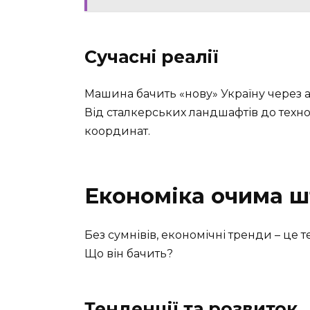
Сучасні реалії
Машина бачить «нову» Україну через арх
Від сталкерських ландшафтів до техно
координат.
Економіка очима ш
Без сумнівів, економічні тренди – це т
Що він бачить?
Тенденції та розвиток