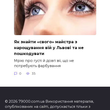
Як знайти «свого» майстра з
нарощування вій у Львові та не
пошкодувати
Мрію про густі й довгі вії, що не
потребують фарбування
0
35
© 2026 79000.com.ua Використання матеріалів,
опублікованих на сайті, допускається тільки з