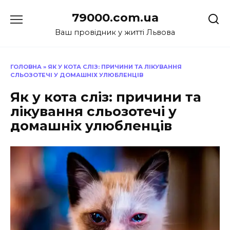
Перейти
79000.com.ua
до
вмісту
Ваш провідник у житті Львова
ГОЛОВНА
»
ЯК У КОТА СЛІЗ: ПРИЧИНИ ТА ЛІКУВАННЯ
СЛЬОЗОТЕЧІ У ДОМАШНІХ УЛЮБЛЕНЦІВ
Як у кота сліз: причини та
лікування сльозотечі у
домашніх улюбленців