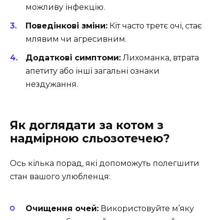
можливу інфекцію.
Поведінкові зміни:
Кіт часто третє очі, стає
млявим чи агресивним.
Додаткові симптоми:
Лихоманка, втрата
апетиту або інші загальні ознаки
нездужання.
Як доглядати за котом з
надмірною сльозотечею?
Ось кілька порад, які допоможуть полегшити
стан вашого улюбленця:
Очищення очей:
Використовуйте м’яку