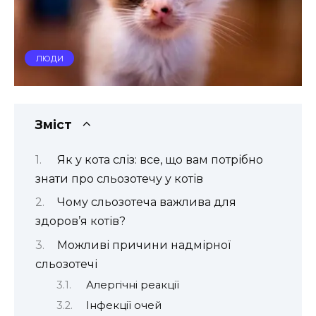
ЛЮДИ
Зміст
Як у кота сліз: все, що вам потрібно
знати про сльозотечу у котів
Чому сльозотеча важлива для
здоров’я котів?
Можливі причини надмірної
сльозотечі
Алергічні реакції
Інфекції очей