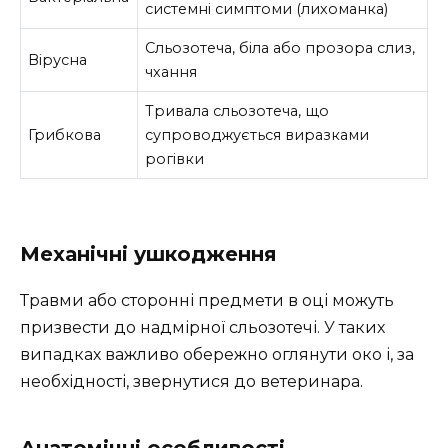
системні симптоми (лихоманка)
Сльозотеча, біла або прозора слиз,
Вірусна
чхання
Тривала сльозотеча, що
Грибкова
супроводжується виразками
рогівки
Механічні ушкодження
Травми або сторонні предмети в оці можуть
призвести до надмірної сльозотечі. У таких
випадках важливо обережно оглянути око і, за
необхідності, звернутися до ветеринара.
Анатомічні особливості