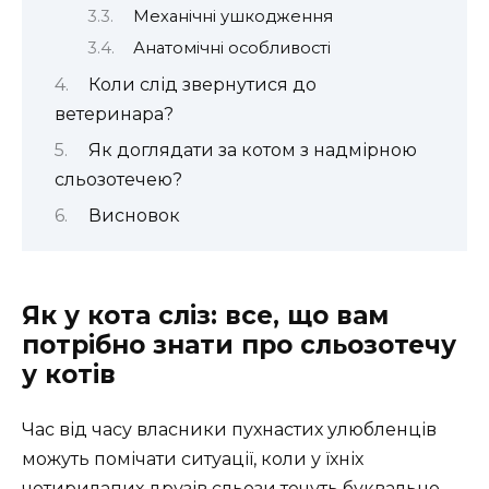
Механічні ушкодження
Анатомічні особливості
Коли слід звернутися до
ветеринара?
Як доглядати за котом з надмірною
сльозотечею?
Висновок
Як у кота сліз: все, що вам
потрібно знати про сльозотечу
у котів
Час від часу власники пухнастих улюбленців
можуть помічати ситуації, коли у їхніх
чотирилапих друзів сльози течуть буквально