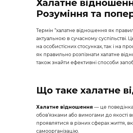
Халатне відношенн
Розуміння та поп
Термін “халатне відношення як правил
актуальною в сучасному суспільстві. 
на особистісних стосунках, так і на про
як правильно розпізнати халатне відн
також знайти ефективні способи запоб
Що таке халатне в
Халатне відношення
— це поведінка
обов’язками або вимогами до якості 
проявлятися в різних сферах життя, вк
самоорганізацію.