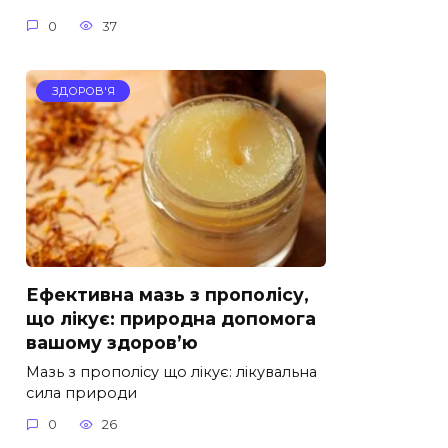
0
37
ЗДОРОВ'Я
Ефективна мазь з прополісу,
що лікує: природна допомога
вашому здоров’ю
Мазь з прополісу що лікує: лікувальна
сила природи
0
26