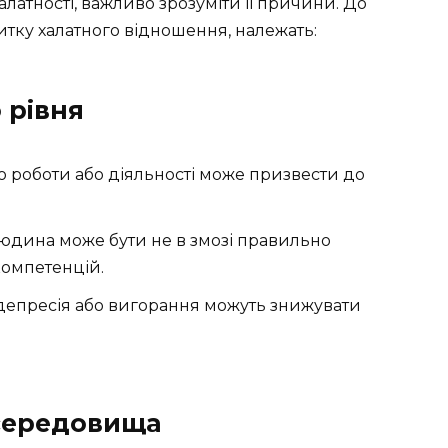
латності, важливо зрозуміти її причини. До
итку халатного відношення, належать:
 рівня
о роботи або діяльності може призвести до
дина може бути не в змозі правильно
компетенцій.
депресія або вигорання можуть знижувати
середовища