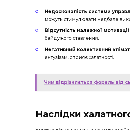
Недосконалість системи управл
можуть стимулювати недбале вик
Відсутність належної мотивації
байдужого ставлення.
Негативний колективний клімат
ентузіазм, сприяє халатності.
Чим відрізняється форель від сь
Наслідки халатног