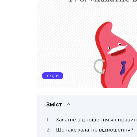
ЛЮДИ
Зміст
Халатне відношення як прави
Що таке халатне відношення?