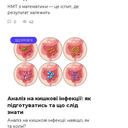
НМТ з математики — це іспит, де
результат залежить
0
42
ЗДОРОВ’Я
Аналіз на кишкові інфекції: як
підготуватись та що слід
знати
Аналіз на кишкові інфекції: навіщо, як
та коли?