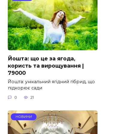
Йошта: що це за ягода,
користь та вирощування |
79000
Йошта: унікальний ягідний гібрид, що
підкорює сади
0
21
НОВИНИ