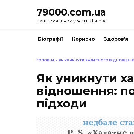
Перейти
79000.com.ua
до
вмісту
Ваш провідник у житті Львова
Біографії
Корисно
Здоров’я
ГОЛОВНА
»
ЯК УНИКНУТИ ХАЛАТНОГО ВІДНОШЕННЯ
Як уникнути х
відношення: п
підходи