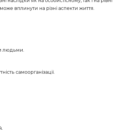
 наслідки як на особистісному, так і на рівні
 може вплинути на різні аспекти життя.
и людьми.
ність самоорганізації.
й.