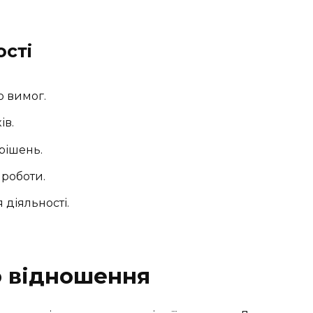
ості
о вимог.
ів.
рішень.
 роботи.
 діяльності.
о відношення