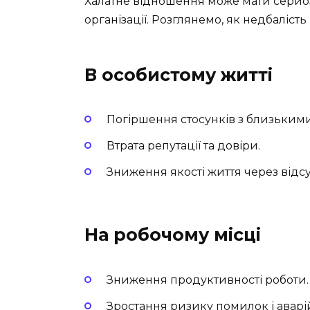
Халатне відношення може мати серйозні
організації. Розглянемо, як недбалість
В особистому житті
Погіршення стосунків з близьким
Втрата репутації та довіри.
Зниження якості життя через відсут
На робочому місці
Зниження продуктивності роботи.
Зростання ризику помилок і аварі