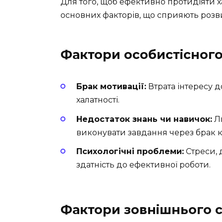
Для того, щоб ефективно протидіяти ха
основних факторів, що сприяють розв
Фактори особистісного
Брак мотивації:
Втрата інтересу д
халатності.
Недостаток знань чи навичок:
Лю
виконувати завдання через брак 
Психологічні проблеми:
Стреси, 
здатність до ефективної роботи.
Фактори зовнішнього 