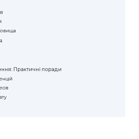
я
я
довища
я
ення: Практичні поради
енцій
сів
ату