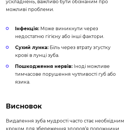
ускладнень, важливо бути обізнаним про
можливі проблеми.
Інфекція:
Може виникнути через
недостатню гігієну або інші фактори.
Сухий лунка:
Біль через втрату згустку
крові в лунці зуба.
Пошкодження нервів:
Іноді можливе
тимчасове порушення чутливості губ або
язика.
Висновок
Видалення зуба мудрості часто стає необхідним
кроком для збереження здоров’я порожнини