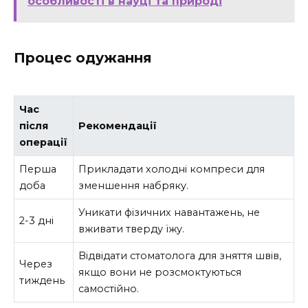
особливості в науці та природі
Процес одужання
Час
після
Рекомендації
операції
Перша
Прикладати холодні компреси для
доба
зменшення набряку.
Уникати фізичних навантажень, не
2-3 дні
вживати тверду їжу.
Відвідати стоматолога для зняття швів,
Через
якщо вони не розсмоктуються
тиждень
самостійно.