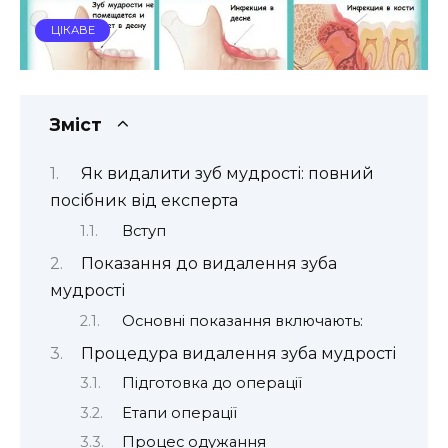
ЦІКАВЕ
Зміст
Як видалити зуб мудрості: повний
посібник від експерта
Вступ
Показання до видалення зуба
мудрості
Основні показання включають:
Процедура видалення зуба мудрості
Підготовка до операції
Етапи операції
Процес одужання