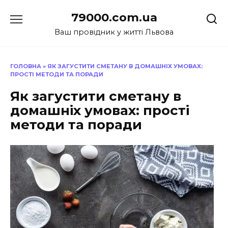
Перейти
79000.com.ua
до
вмісту
Ваш провідник у житті Львова
ГОЛОВНА
»
ЯК ЗАГУСТИТИ СМЕТАНУ В ДОМАШНІХ УМОВАХ:
ПРОСТІ МЕТОДИ ТА ПОРАДИ
Як загустити сметану в
домашніх умовах: прості
методи та поради