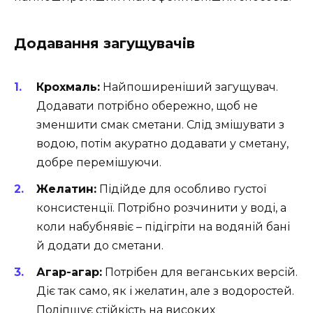
Додавання загущувачів
Крохмаль:
Найпоширеніший загущувач.
Додавати потрібно обережно, щоб не
зменшити смак сметани. Слід змішувати з
водою, потім акуратно додавати у сметану,
добре перемішуючи.
Желатин:
Підійде для особливо густої
консистенції. Потрібно розчинити у воді, а
коли набубнявіє – підігріти на водяній бані
й додати до сметани.
Агар-агар:
Потрібен для веганських версій.
Діє так само, як і желатин, але з водоростей.
Поліпшує стійкість на високих