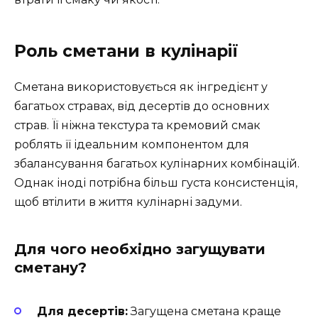
Роль сметани в кулінарії
Сметана використовується як інгредієнт у
багатьох стравах, від десертів до основних
страв. Її ніжна текстура та кремовий смак
роблять її ідеальним компонентом для
збалансування багатьох кулінарних комбінацій.
Однак іноді потрібна більш густа консистенція,
щоб втілити в життя кулінарні задуми.
Для чого необхідно загущувати
сметану?
Для десертів:
Загущена сметана краще