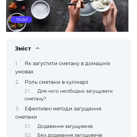
ЛЮДИ
Зміст
Як загустити сметану в домашніх
умовах
Роль сметани в кулінарії
Для чого необхідно загущувати
сметану?
Ефективні методи загущення
сметани
Додавання загущувачів
Без додавання загущувачів