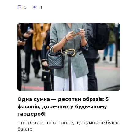
0
11
Одна сумка — десятки образів: 5
фасонів, доречних у будь-якому
гардеробі
Погодьтесь: теза про те, що сумок не буває
багато