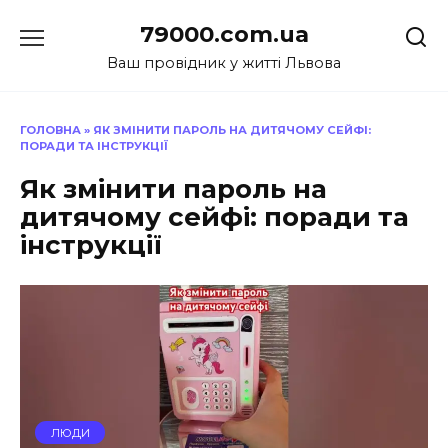
Перейти
79000.com.ua
до
вмісту
Ваш провідник у житті Львова
ГОЛОВНА
»
ЯК ЗМІНИТИ ПАРОЛЬ НА ДИТЯЧОМУ СЕЙФІ:
ПОРАДИ ТА ІНСТРУКЦІЇ
Як змінити пароль на
дитячому сейфі: поради та
інструкції
ЛЮДИ