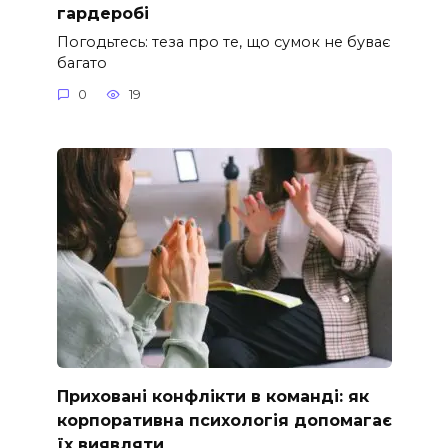
гардеробі
Погодьтесь: теза про те, що сумок не буває
багато
0
19
Приховані конфлікти в команді: як
корпоративна психологія допомагає
їх виявляти