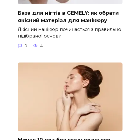
База для нігтів в GEMELY: як обрати
якісний матеріал для манікюру
Якісний манікюр починається з правильно
підібраної основи.
0
4
Минус 10 лет без скальпеля: все,