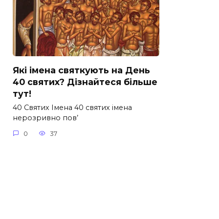
Які імена святкують на День
40 святих? Дізнайтеся більше
тут!
40 Святих Імена 40 святих імена
нерозривно пов’
0
37