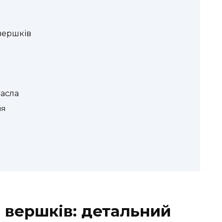
вершків
масла
ня
з вершків: детальний