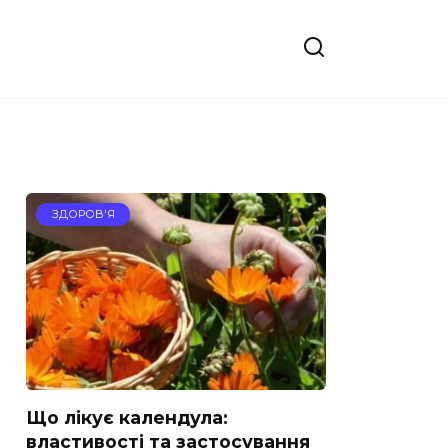
ЗДОРОВ'Я
Що лікує календула:
властивості та застосування