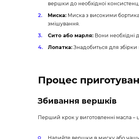
вершки до необхідної консистенці
Миска:
Миска з високими бортика
змішування.
Сито або марля:
Вони необхідні д
Лопатка:
Знадобиться для збірки 
Процес приготуван
Збивання вершків
Перший крок у виготовленні масла – 
Налийте вершки в миску або чашу