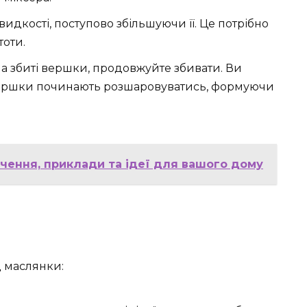
дкості, поступово збільшуючи її. Це потрібно
тоти.
а збиті вершки, продовжуйте збивати. Ви
і вершки починають розшаровуватись, формуючи
чення, приклади та ідеї для вашого дому
д маслянки: