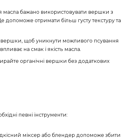
 масла бажано використовувати вершки з
е допоможе отримати більш густу текстуру та
 вершки, щоб уникнути можливого псування
пливає на смак і якість масла.
райте органічні вершки без додаткових
бхідні певні інструменти:
кісний міксер або блендер допоможе збити