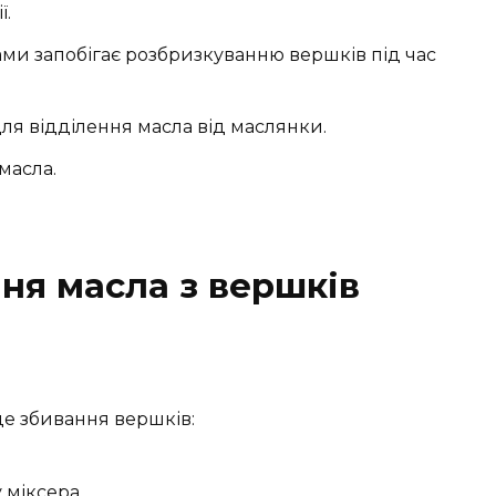
ї.
ми запобігає розбризкуванню вершків під час
ля відділення масла від маслянки.
масла.
ня масла з вершків
це збивання вершків:
 міксера.