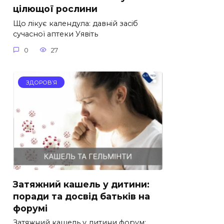
цілющої рослини
Що лікує календула: давній засіб
сучасної аптеки Уявіть
0
27
ЗДОРОВ’Я
Затяжний кашель у дитини:
поради та досвід батьків на
форумі
Затяжний кашель у дитини форум: