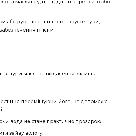
о та маслянку, процідіть їх через сито або
ки або рук. Якщо використовуєте руки,
забезпечення гігієни.
екстури масла та видалення залишків
 постійно перемішуючи його. Це допоможе
і.
поки вода не стане практично прозорою.
ити зайву вологу.