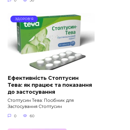
0
50
ЗДОРОВ'Я
Ефективність Стоптусин
Тева: як працює та показання
до застосування
Стоптусин Тева: Посібник для
Застосування Стоптусин
0
60