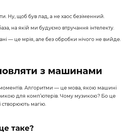
. Ну, щоб був лад, а не хаос безіменний.
аза, на якій ми будуємо втручання інтелекту.
дані — це мрія, але без обробки нічого не вийде.
мовляти з машинами
 моментів. Алгоритми — це мова, якою машині
музикою для комп’ютерів. Чому музикою? Бо це
і створюють магію.
це таке?