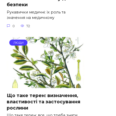
безпеки
Рукавички медичні: їх роль та
значення на медичному
0
72
ЛЮДИ
Що таке терен: визначення,
властивості та застосування
рослини
Що таке терен: все, що треба знати