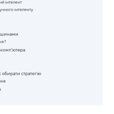
ий інтелект
учного інтелекту
машинами
ке?
 комп’ютера
с обирати стратегію
хів
я