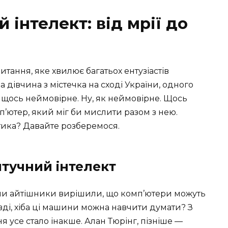
 інтелект: від мрії до
тання, яке хвилює багатьох ентузіастів
а дівчина з містечка на сході України, одного
 щось неймовірне. Ну, як неймовірне. Щось
п’ютер, який міг би мислити разом з нею.
тика? Давайте розберемося.
штучний інтелект
коли айтішники вирішили, що комп’ютери можуть
авді, хіба ці машини можна навчити думати? З
усе стало інакше. Алан Тюрінг, пізніше —