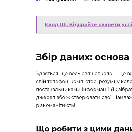
Клод Ші: Відкрийте секрети усп
Збір даних: основа
Здається, що весь світ навколо — це 
свій телефон, комп’ютер, розумну ко
постачальниками інформації. Як зібрат
джерел або ж створювати свої. Найважл
різноманітність!
Що робити з цими дан