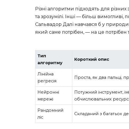
Різні алгоритми підходять для різних за
та зрозумілі. Інші — більш вимогливі,
Сальвадор Далі навчався б у природи 
який саме потрібен, — на це потрібен т
Тип
Короткий опис
алгоритму
Лінійна
Проста, як два пальці, п
регресія
Нейронні
Потужний інструмент, ім
мережі
обчислювальних ресурсі
Рандомний
Складаний з багатьох де
ліс