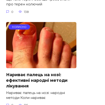
про терен колючий
0
138
КОРИСНО
Нариває палець на нозі:
ефективні народні методи
лікування
Нариває палець на нозі: народні
методи Коли нариває