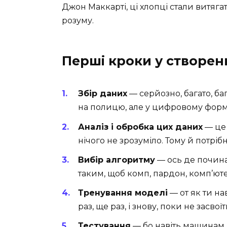
Джон Маккарті, ці хлопці стали витягат
розуму.
Перші кроки у створен
Збір даних
— серйозно, багато, баг
на полицю, але у цифровому форма
Аналіз і обробка цих даних
— це 
нічого не зрозуміло. Тому й потрібн
Вибір алгоритму
— ось де почина
таким, щоб комп, пардон, комп’юте
Тренування моделі
— от як ти на
раз, ще раз, і знову, поки не засвоїт
Тестування
— бо навіть машинам п