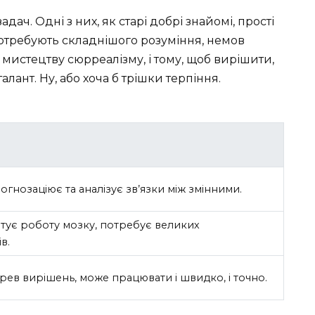
дач. Одні з них, як старі добрі знайомі, прості
 потребують складнішого розуміння, немов
мистецтву сюрреалізму, і тому, щоб вирішити,
алант. Ну, або хоча б трішки терпіння.
рогнозаціює та аналізує зв’язки між змінними.
ітує роботу мозку, потребує великих
в.
рев вирішень, може працювати і швидко, і точно.