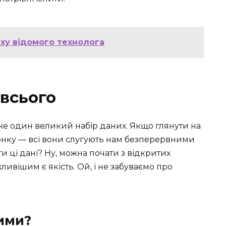
іху відомого технолога
 всього
вже один великий набір даних. Якщо глянути на
лонку — всі вони слугують нам безперервними
и ці дані? Ну, можна почати з відкритих
ивішим є якість. Ой, і не забуваємо про
ими?