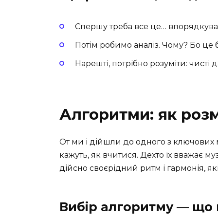
Спершу треба все це… впорядкувати
Потім робимо аналіз. Чому? Бо це б
Нарешті, потрібно розуміти: чисті 
Алгоритми: як роз
От ми і дійшли до одного з ключових
кажуть, як вчитися. Дехто їх вважає 
дійсно своєрідний ритм і гармонія, як
Вибір алгоритму — що 