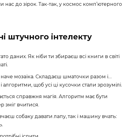
и нас до зірок. Так-так, у космос комп’ютерного
ні штучного інтелекту
ато даних. Як ніби ти збираєш всі книги в світі
ті.
наче мозаїка. Складаєш шматочки разом і…
і алгоритми, щоб усі ці кусочки стали зрозумілі.
ється справжня магія. Алгоритм має бути
р зміг вчитися.
вчаєш собаку давати лапу, так і машину вчать:
ь.
отрібні іспити.