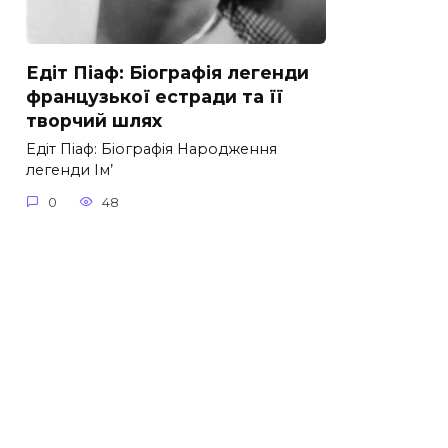
Едіт Піаф: Біографія легенди
французької естради та її
творчий шлях
Едіт Піаф: Біографія Народження
легенди Ім’
0
48