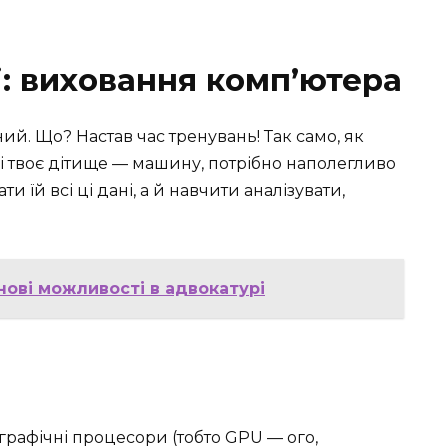
: виховання комп’ютера
ний. Що? Настав час тренувань! Так само, як
 і твоє дітище — машину, потрібно наполегливо
ти їй всі ці дані, а й навчити аналізувати,
нові можливості в адвокатурі
графічні процесори (тобто GPU — ого,