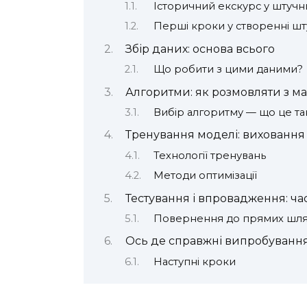
Історичний екскурс у штучн
Перші кроки у створенні шт
Збір даних: основа всього
Що робити з цими даними?
Алгоритми: як розмовляти з 
Вибір алгоритму — що це та
Тренування моделі: виховання
Технології тренувань
Методи оптимізації
Тестування і впровадження: ча
Повернення до прямих шля
Ось де справжні випробуванн
Наступні кроки