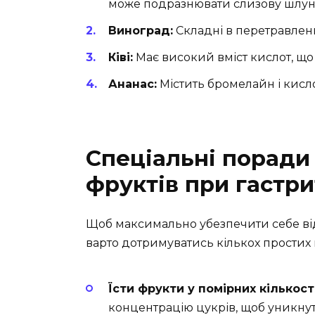
може подразнювати слизову шлун
Виноград:
Складні в перетравленн
Ківі:
Має високий вміст кислот, щ
Ананас:
Містить бромелайн і кисл
Спеціальні порад
фруктів при гастри
Щоб максимально убезпечити себе від
варто дотримуватись кількох простих
Їсти фрукти у помірних кількост
концентрацію цукрів, щоб уникну