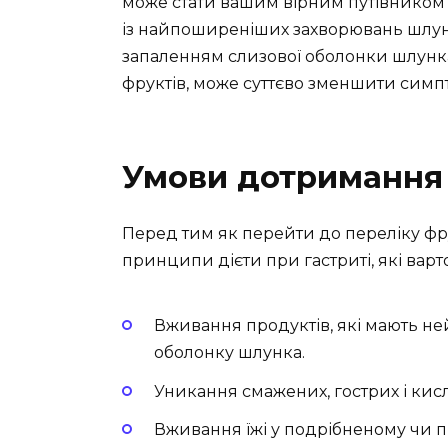
може стати вашим вірним путівником у
із найпоширеніших захворювань шлун
запаленням слизової оболонки шлунка
фруктів, може суттєво зменшити симп
Умови дотримання 
Перед тим як перейти до переліку фру
принципи дієти при гастриті, які варт
Вживання продуктів, які мають н
оболонку шлунка.
Уникання смажених, гострих і кисл
Вживання їжі у подрібненому чи 