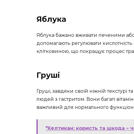
Яблука
Яблука бажано вживати печеними або 
допомагають регулювати кислотність ш
клітковиною, що покращує процес тра
Груші
Груші, завдяки своїй ніжній текстурі 
людей з гастритом. Вони багаті вітамі
важливий для нормального функціону
"Келтикан: користь та шкода – 