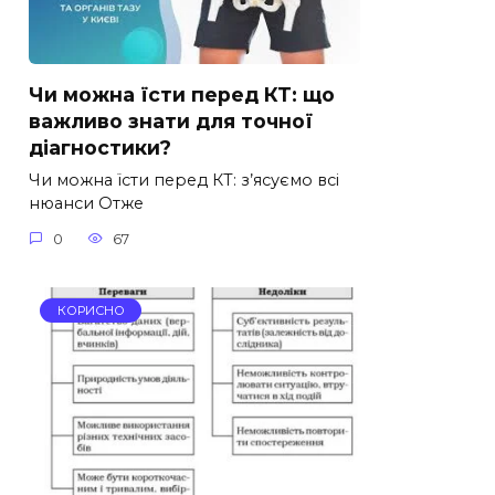
Чи можна їсти перед КТ: що
важливо знати для точної
діагностики?
Чи можна їсти перед КТ: з’ясуємо всі
нюанси Отже
0
67
КОРИСНО