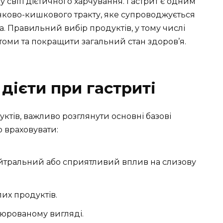
 світі дієтичного харчування. Гастрит є одним
ково-кишкового тракту, яке супроводжується
. Правильний вибір продуктів, у тому числі
томи та покращити загальний стан здоров’я.
дієти при гастриті
ктів, важливо розглянути основні базові
о враховувати:
ейтральний або сприятливий вплив на слизову
их продуктів.
пюрованому вигляді.