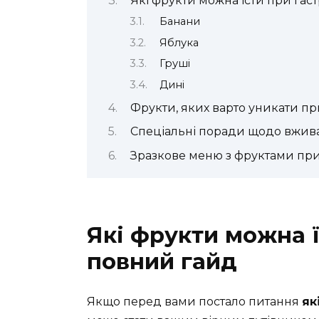
Які фрукти можна їсти при гаст
Банани
Яблука
Груші
Дині
Фрукти, яких варто уникати при
Спеціальні поради щодо вжива
Зразкове меню з фруктами при
Які фрукти можна ї
повний гайд
Якщо перед вами постало питання
як