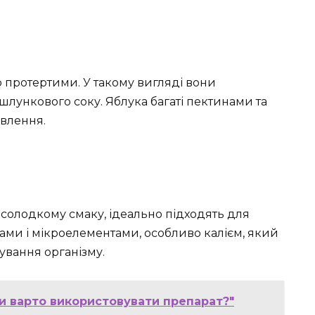
протертими. У такому вигляді вони
лункового соку. Яблука багаті пектинами та
влення.
та солодкому смаку, ідеально підходять для
нами і мікроелементами, особливо калієм, який
вання організму.
чи варто використовувати препарат?"