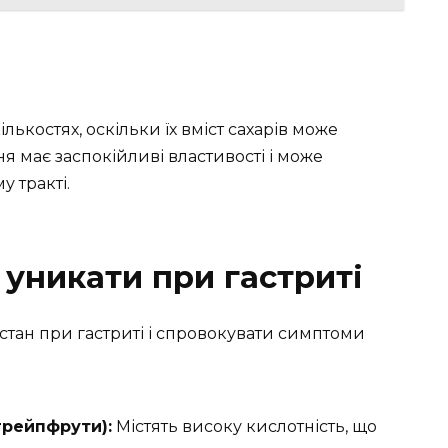
ькостях, оскільки їх вміст сахарів може
я має заспокійливі властивості і може
 тракті.
 уникати при гастриті
 стан при гастриті і спровокувати симптоми
грейпфрути):
Містять високу кислотність, що