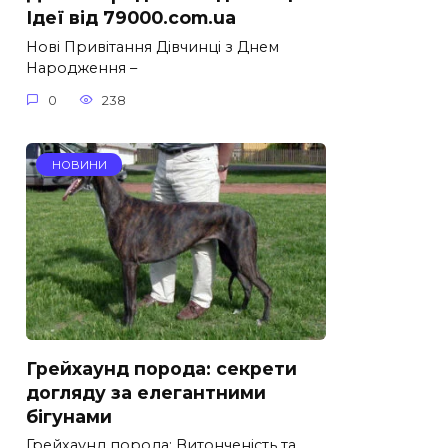
Ідеї від 79000.com.ua
Нові Привітання Дівчинці з Днем
Народження –
0
238
НОВИНИ
Грейхаунд порода: секрети
догляду за елегантними
бігунами
Грейхаунд порода: Витонченість та