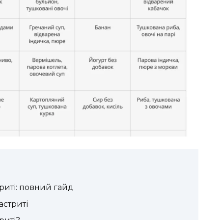
риті: повний гайд
астриті