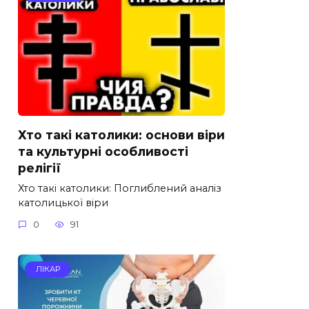
Хто такі католики: основи віри
та культурні особливості
релігії
Хто такі католики: Поглиблений аналіз
католицької віри
0
91
ЛІКАР