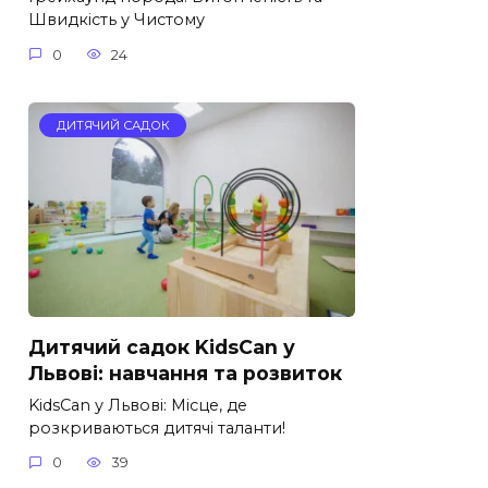
Швидкість у Чистому
0
24
ДИТЯЧИЙ САДОК
Дитячий садок KidsCan у
Львові: навчання та розвиток
KidsCan у Львові: Місце, де
розкриваються дитячі таланти!
0
39