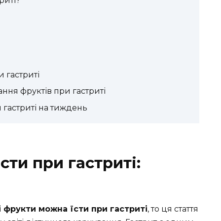
риті?
 гастриті
ння фруктів при гастриті
 гастриті на тиждень
сти при гастриті:
і фрукти можна їсти при гастриті
, то ця стаття