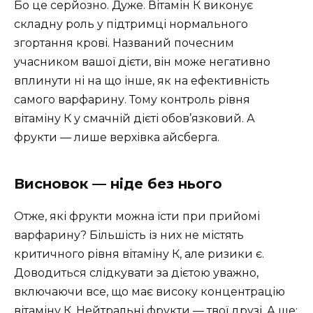
Бо це серйозно. Дуже. Вітамін К виконує
складну роль у підтримці нормального
згортання крові. Названий почесним
учасником вашої дієти, він може негативно
вплинути ні на що інше, як на ефективність
самого варфарину. Тому контроль рівня
вітаміну К у смачній дієті обов’язковий. А
фрукти — лише верхівка айсберга.
Висновок — ніде без нього
Отже, які фрукти можна їсти при прийомі
варфарину? Більшість із них не містять
критичного рівня вітаміну К, але ризики є.
Доводиться слідкувати за дієтою уважно,
включаючи все, що має високу концентрацію
вітаміну К. Нейтральні фрукти — твої друзі. А ще: