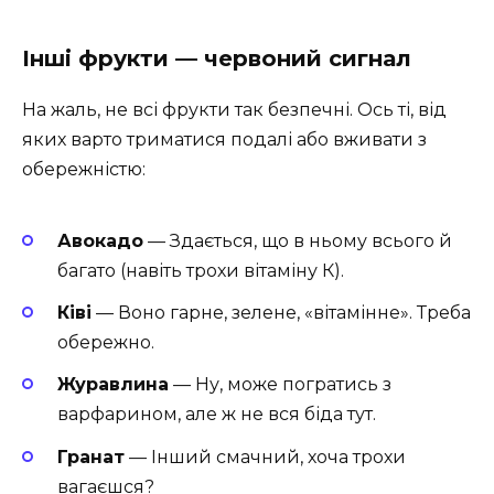
Інші фрукти — червоний сигнал
На жаль, не всі фрукти так безпечні. Ось ті, від
яких варто триматися подалі або вживати з
обережністю:
Авокадо
— Здається, що в ньому всього й
багато (навіть трохи вітаміну К).
Ківі
— Воно гарне, зелене, «вітамінне». Треба
обережно.
Журавлина
— Ну, може погратись з
варфарином, але ж не вся біда тут.
Гранат
— Інший смачний, хоча трохи
вагаєшся?