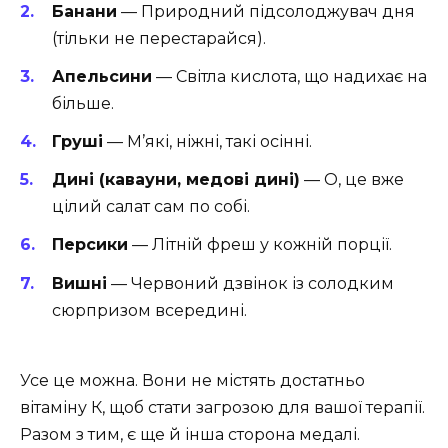
Банани
— Природний підсолоджувач дня
(тільки не перестарайся).
Апельсини
— Світла кислота, що надихає на
більше.
Груші
— М’які, ніжні, такі осінні.
Дині (кавауни, медові дині)
— О, це вже
цілий салат сам по собі.
Персики
— Літній фреш у кожній порції.
Вишні
— Червоний дзвінок із солодким
сюрпризом всередині.
Усе це можна. Вони не містять достатньо
вітаміну К, щоб стати загрозою для вашої терапії.
Разом з тим, є ще й інша сторона медалі.