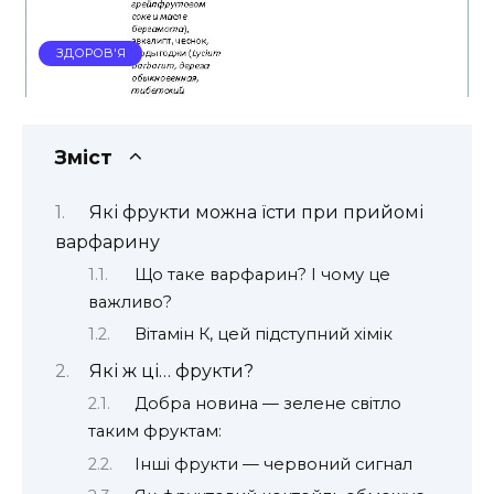
ЗДОРОВ'Я
Зміст
Які фрукти можна їсти при прийомі
варфарину
Що таке варфарин? І чому це
важливо?
Вітамін К, цей підступний хімік
Які ж ці… фрукти?
Добра новина — зелене світло
таким фруктам:
Інші фрукти — червоний сигнал