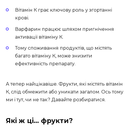
Вітамін К грає ключову роль у згортанні
крові.
Варфарин працює шляхом пригнічення
активації вітаміну К.
Тому споживання продуктів, що містять
багато вітаміну К, може знизити
ефективність препарату.
А тепер найцікавіше. Фрукти, які містять вітамін
К, слід обмежити або уникати загалом. Ось тому
ми і тут, чи не так? Давайте розбиратися.
Які ж ці… фрукти?