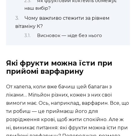
Як фруктовий коктейль обмежує
наш вибір?
Чому важливо стежити за рівнем
вітаміну К?
Висновок — ніде без нього
Які фрукти можна їсти при
прийомі варфарину
От халепа, коли вже бачиш цей балаган з
ліками… Мільйон різних, кожен з них свої
вимоги має. Ось, наприклад, варфарин. Все, що
ти робиш — це приймаєш його для
розрідження крові, щоб жити спокійно. Але ж
ні, виникає питання: які фрукти можна їсти при
прийомі варфарину? Попереджаю, розмова