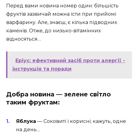
Перед вами новина номер один: більшість
фруктів зазвичай можна їсти при прийомі
варфарину. Але, знаєш, є кілька підводних
каменів. Отже, до низько-вітамінних
відносяться…
Еріус: ефективний засіб проти алергії -
інструкція та поради
Добра новина — зелене світло
таким фруктам:
Яблука
— Соковиті і корисні; кажуть, одне
на день…