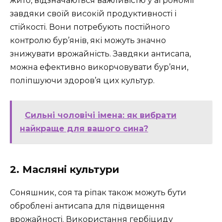
жито, відзначаються важливістю у агрономії
завдяки своїй високій продуктивності і
стійкості. Вони потребують постійного
контролю бур’янів, які можуть значно
знижувати врожайність. Завдяки антисапа,
можна ефективно викорчовувати бур’яни,
поліпшуючи здоров’я цих культур.
Сильні чоловічі імена: як вибрати
найкраще для вашого сина?
2. Масляні культури
Соняшник, соя та ріпак також можуть бути
оброблені антисапа для підвищення
врожайності. Використання гербіциду