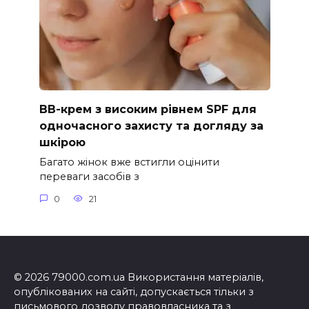
ВВ-крем з високим рівнем SPF для
одночасного захисту та догляду за
шкірою
Багато жінок вже встигли оцінити
переваги засобів з
0
21
© 2026 79000.com.ua Використання матеріалів,
опублікованих на сайті, допускається тільки з
письмового дозволу правовласника та з