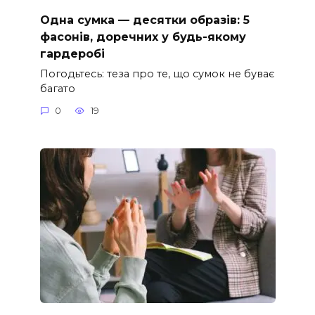
Одна сумка — десятки образів: 5
фасонів, доречних у будь-якому
гардеробі
Погодьтесь: теза про те, що сумок не буває
багато
0
19