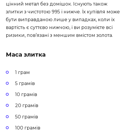
цінний метал без домішок. Існують також
злитки з чистотою 995 і нижче. Їх купівля може
бути виправданою лише у випадках, коли їх
вартість є суттєво нижчою, і ви розумієте всі
ризики, пов’язані з меншим вмістом золота.
Маса злитка
1 грам
5 грамів
10 грамів
20 грамів
50 грамів
100 грамів