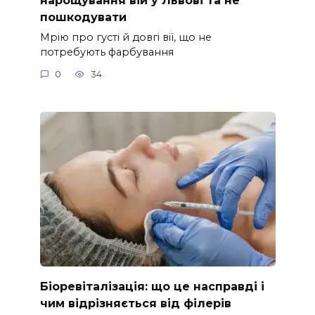
нарощування вій у Львові та не
пошкодувати
Мрію про густі й довгі вії, що не
потребують фарбування
0
34
Біоревіталізація: що це насправді і
чим відрізняється від філерів