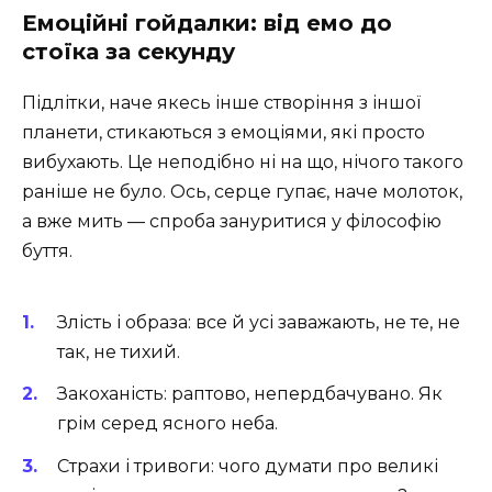
Емоційні гойдалки: від емо до
стоїка за секунду
Підлітки, наче якесь інше створіння з іншої
планети, стикаються з емоціями, які просто
вибухають. Це неподібно ні на що, нічого такого
раніше не було. Ось, серце гупає, наче молоток,
а вже мить — спроба зануритися у філософію
буття.
Злість і образа: все й усі заважають, не те, не
так, не тихий.
Закоханість: раптово, непердбачувано. Як
грім серед ясного неба.
Страхи і тривоги: чого думати про великі