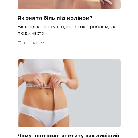
Як зняти біль під коліном?
Біль під коліном є одна з тих проблем, які
люди часто
0
77
Чому контроль апетиту важливіший