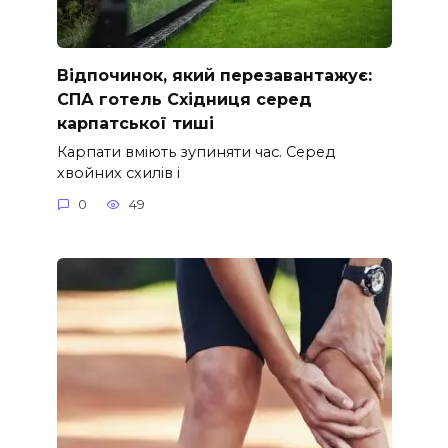
Відпочинок, який перезавантажує:
СПА готель Східниця серед
карпатської тиші
Карпати вміють зупиняти час. Серед
хвойних схилів і
0
49