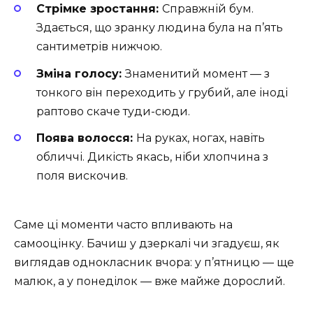
Стрімке зростання:
Справжній бум.
Здається, що зранку людина була на п’ять
сантиметрів нижчою.
Зміна голосу:
Знаменитий момент — з
тонкого він переходить у грубий, але іноді
раптово скаче туди-сюди.
Поява волосся:
На руках, ногах, навіть
обличчі. Дикість якась, ніби хлопчина з
поля вискочив.
Саме ці моменти часто впливають на
самооцінку. Бачиш у дзеркалі чи згадуєш, як
виглядав однокласник вчора: у п’ятницю — ще
малюк, а у понеділок — вже майже дорослий.