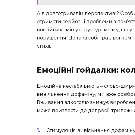
А в довготривалій перспективі? Осо
отримати серйозні проблеми з пам’ятт
постійних змін у структурі мозку, що 
порушення. Це така собі гра з вогнем
стихії.
Емоційні гойдалки: ко
Емоційна нестабільність – слово-ширм
вивільнення дофаміну, ми вже розібр
Вживання алкоголю знижує вироблення
може призвести до депресії, тривожно
Стимуляція вивільнення дофамін