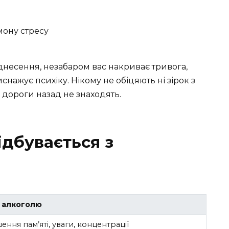
мону стресу
іднесення, незабаром вас накриває тривога,
снажує психіку. Нікому не обіцяють ні зірок з
ь дороги назад не знаходять.
ідбувається з
 алкоголю
ння пам’яті, уваги, концентрації