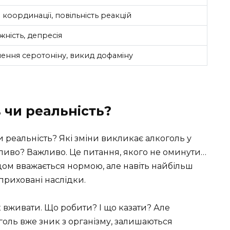
 координації, повільність реакцій
ність, депресія
ення серотоніну, викид дофаміну
 чи реальність?
чи реальність? Які зміни викликає алкоголь у
жливо? Важливо. Це питання, якого не оминути…
ідом вважається нормою, але навіть найбільш
приховані наслідки.
к вживати. Що робити? І що казати? Але
голь вже зник з організму, залишаються