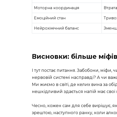
Моторна координація
Втрата
Емоційний стан
Тривож
Нейрохімічний баланс
Зменш
Висновки: більше міфів
І тут постає питання. Забобони, міфи, 
нервовій системі насправді? А чи ва
Ми жиємо в світі, де келих вина за об
нешкідливий здається напій має свої 
Чесно, кожен сам для себе вирішує, я
зрештою, наступного ранку, коли алко