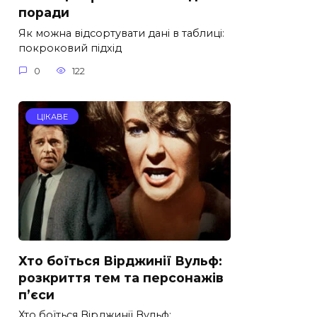
поради
Як можна відсортувати дані в таблиці:
покроковий підхід
0
122
ЦІКАВЕ
Хто боїться Вірджинії Вульф:
розкриття тем та персонажів
п’єси
Хто боїться Вірджинії Вульф: