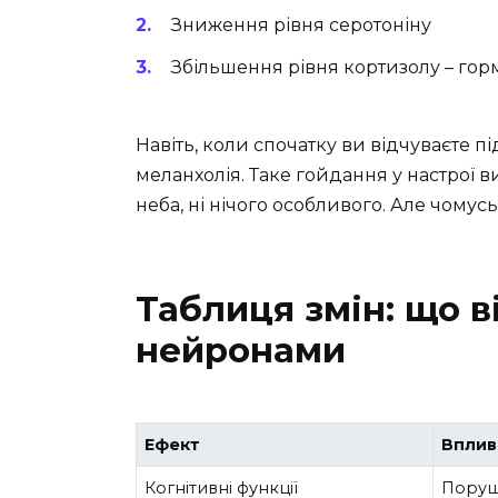
Зниження рівня серотоніну
Збільшення рівня кортизолу – гор
Навіть, коли спочатку ви відчуваєте п
меланхолія. Таке гойдання у настрої ви
неба, ні нічого особливого. Але чомус
Таблиця змін: що в
нейронами
Ефект
Вплив
Когнітивні функції
Поруше