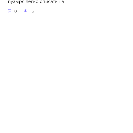
пузыря легко списать на
0
16