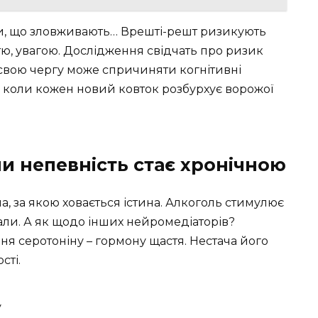
би, що зловживають… Врешті-решт ризикують
ю, увагою. Дослідження свідчать про ризик
у свою чергу може спричиняти когнітивні
 – коли кожен новий ковток розбурхує ворожої
ли непевність стає хронічною
а, за якою ховається істина. Алкоголь стимулює
али. А як щодо інших нейромедіаторів?
 серотоніну – гормону щастя. Нестача його
сті.
у