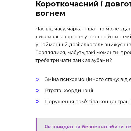
Короткочасний і довго
вогнем
Час від часу, чарка-інша – то може з
викликає алкоголь у нервовій систем
у найменшій дозі: алкоголь знижує ш
Траплялися, мабуть, такі моменти: про
треба тримати язик за зубами?
Зміна психоемоційного стану: від 
Втрата координації
Порушення пам’яті та концентраці
Як швидко та безпечно збити т