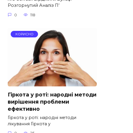
Розгорнутий Аналіз П’
0
118
КОРИСНО
Гіркота у роті: народні методи
вирішення проблеми
ефективно
Гіркота у роті: народні методи
лікування Гіркота у