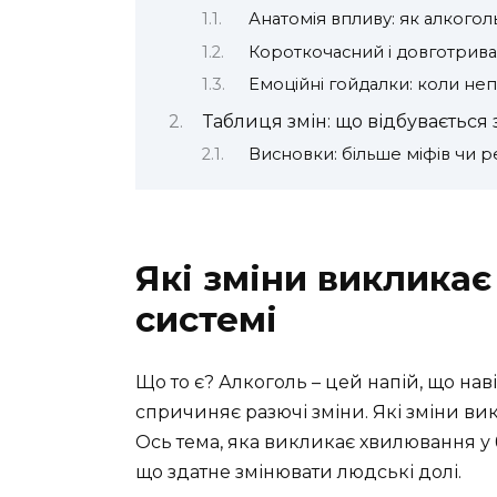
Анатомія впливу: як алкогол
Короткочасний і довготрива
Емоційні гойдалки: коли неп
Таблиця змін: що відбувається
Висновки: більше міфів чи р
Які зміни викликає
системі
Що то є? Алкоголь – цей напій, що нав
спричиняє разючі зміни. Які зміни ви
Ось тема, яка викликає хвилювання у б
що здатне змінювати людські долі.