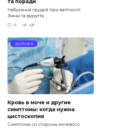
та поради
Набухання грудей при вагітності:
Зміни та відчуття
0
48
ЗДОРОВ'Я
Кровь в моче и другие
симптомы: когда нужна
цистоскопия
Симптомы со стороны мочевого