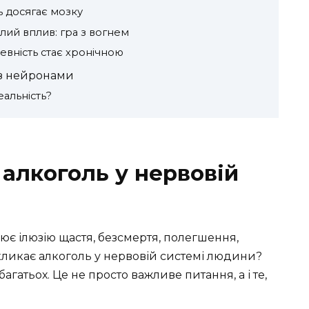
ь досягає мозку
лий вплив: гра з вогнем
евність стає хронічною
 з нейронами
еальність?
 алкоголь у нервовій
іює ілюзію щастя, безсмертя, полегшення,
кликає алкоголь у нервовій системі людини?
агатьох. Це не просто важливе питання, а і те,