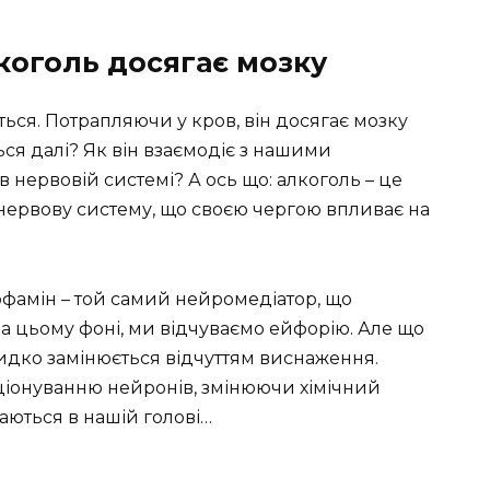
лкоголь досягає мозку
ться. Потрапляючи у кров, він досягає мозку
ься далі? Як він взаємодіє з нашими
 нервовій системі? А ось що: алкоголь – це
 нервову систему, що своєю чергою впливає на
фамін – той самий нейромедіатор, що
 на цьому фоні, ми відчуваємо ейфорію. Але що
идко замінюється відчуттям виснаження.
іонуванню нейронів, змінюючи хімічний
ваються в нашій голові…