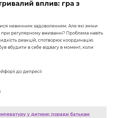
тривалий вплив: гра з
датися невинним задоволенням. Але які зміни
і при регулярному вживанні? Проблема навіть
видкість реакцій, спотворює координацію.
був вбудити в себе відвагу в момент, коли
ейфорії до депресії
ї
емпературу у дитини: поради батькам