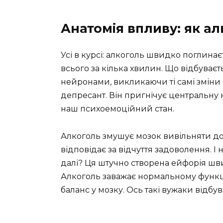
Анатомія впливу: як а
Усі в курсі: алкоголь швидко поглинає
всього за кілька хвилин. Що відбуваєт
нейронами, викликаючи ті самі зміни в
депресант. Він пригнічує центральну
наш психоемоційний стан.
Алкоголь змушує мозок вивільняти до
відповідає за відчуття задоволення. І
далі? Ця штучно створена ейфорія шв
Алкоголь заважає нормальному функц
баланс у мозку. Ось такі вужаки відбу