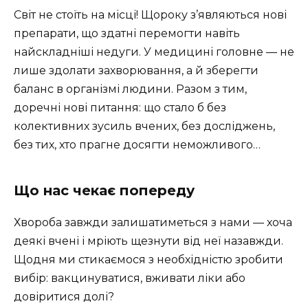
Світ не стоїть на місці! Щороку з’являються нові
препарати, що здатні перемогти навіть
найскладніші недуги. У медицині головне — не
лише здолати захворювання, а й зберегти
баланс в організмі людини. Разом з тим,
доречні нові питання: що стало б без
колективних зусиль вчених, без досліджень,
без тих, хто прагне досягти неможливого…
Що нас чекає попереду
Хвороба завжди залишатиметься з нами — хоча
деякі вчені і мріють щезнути від неї назавжди.
Щодня ми стикаємося з необхідністю зробити
вибір: вакцинуватися, вживати ліки або
довіритися долі?