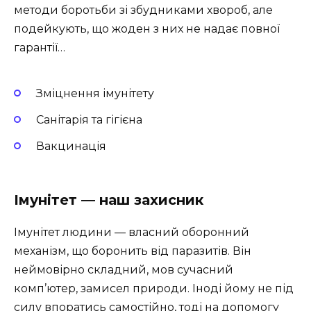
методи боротьби зі збудниками хвороб, але
подейкують, що жоден з них не надає повної
гарантії…
Зміцнення імунітету
Санітарія та гігієна
Вакцинація
Імунітет — наш захисник
Імунітет людини — власний оборонний
механізм, що боронить від паразитів. Він
неймовірно складний, мов сучасний
комп’ютер, замисел природи. Іноді йому не під
силу впоратись самостійно, тоді на допомогу