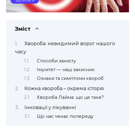
ЗДОРОВ'Я
Зміст
Хвороба: невидимий ворог нашого
часу
Способи захисту
Імунітет — наш захисник
Ознаки та симптоми хвороб
Кожна хвороба – окрема історія
Хвороба Лайма: що це таке?
Інновації у лікуванні
Що нас чекає попереду