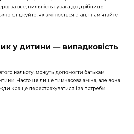
рш за все, пильність і увага до дрібниць
о слідкуйте, як змінюється стан, і пам’ятайте
ик у дитини — випадковість
того нальоту, можуть допомогти батькам
итини. Часто це лише тимчасова зміна, але вона
жди краще перестрахуватися і за потреби