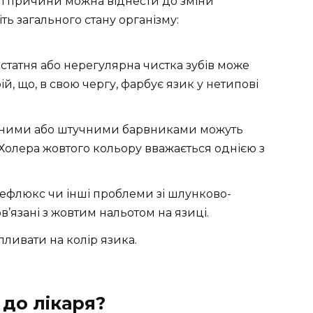
і причини можна віднести до зміни
іть загального стану організму:
татня або нерегулярна чистка зубів може
, що, в свою чергу, фарбує язик у нетипові
ьними або штучними барвниками можуть
 Холера жовтого кольору вважається однією з
ефлюкс чи інші проблеми зі шлунково-
’язані з жовтим нальотом на язиці.
ливати на колір язика.
 до лікаря?