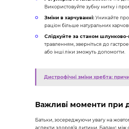
Використовуйте зубну нитку і пр
Зміни в харчуванні:
Уникайте прод
раціон більше натуральних харчов
Слідкуйте за станом шлунково-
травленням, зверніться до гастро
або інші ліки зможуть допомогти.
Дистрофічні зміни хребта: прич
Важливі моменти при 
Батьки, зосереджуючи увагу на жовтом
аспекти здоров’я дитини. Баланс між