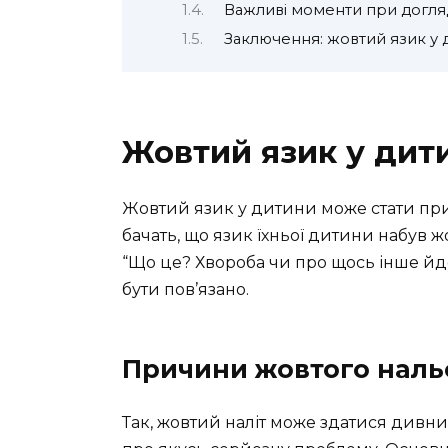
Важливі моменти при догля
Заключення: жовтий язик у 
Жовтий язик у дит
Жовтий язик у дитини може стати при
бачать, що язик їхньої дитини набув жо
“Що це? Хвороба чи про щось інше йд
бути пов’язано.
Причини жовтого нальо
Так, жовтий наліт може здатися дивним