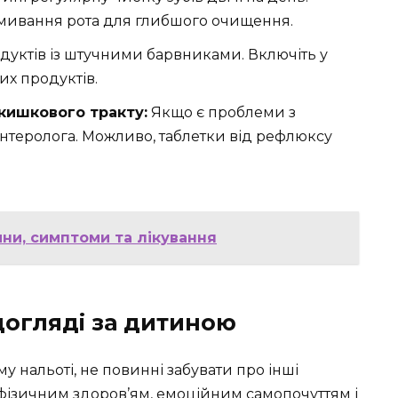
омивання рота для глибшого очищення.
уктів із штучними барвниками. Включіть у
их продуктів.
кишкового тракту:
Якщо є проблеми з
ентеролога. Можливо, таблетки від рефлюксу
ини, симптоми та лікування
догляді за дитиною
у нальоті, не повинні забувати про інші
 фізичним здоров’ям, емоційним самопочуттям і