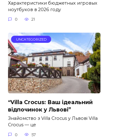
Характеристики бюджетных игровых
ноутбуков в 2026 году
0
21
UNCATEGORIZED
“Villa Crocus: Ваш ідеальний
відпочинок у Львові”
Знайомство з Villa Crocus у Львові Villa
Crocus — це
0
57