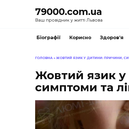
Перейти
79000.com.ua
до
вмісту
Ваш провідник у житті Львова
Біографії
Корисно
Здоров’я
ГОЛОВНА
»
ЖОВТИЙ ЯЗИК У ДИТИНИ: ПРИЧИНИ, С
Жовтий язик у
симптоми та л