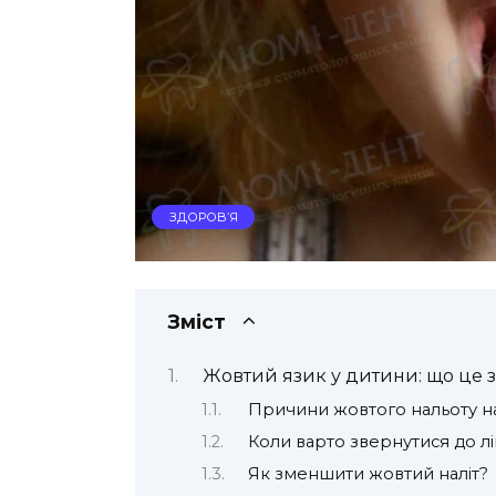
ЗДОРОВ’Я
Зміст
Жовтий язик у дитини: що це 
Причини жовтого нальоту на
Коли варто звернутися до л
Як зменшити жовтий наліт?