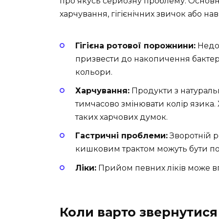
про якусь серйозну проблему. Основн
харчування, гігієнічних звичок або нав
Гігієна ротової порожнини:
Недос
призвести до накопичення бактерій
кольори.
Харчування:
Продукти з натурал
тимчасово змінювати колір язика.
таких харчових думок.
Гастричні проблеми:
Зворотній р
кишковим трактом можуть бути пов
Ліки:
Прийом певних ліків може вп
Коли варто звернутися