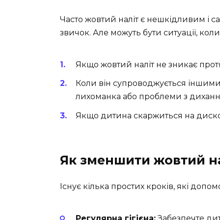
Часто жовтий наліт є нешкідливим і с
звичок. Але можуть бути ситуації, кол
Якщо жовтий наліт не зникає протя
Коли він супроводжується іншими 
лихоманка або проблеми з диханн
Якщо дитина скаржиться на диско
Як зменшити жовтий н
Існує кілька простих кроків, які доп
Регулярна гігієна:
Забезпечте дити