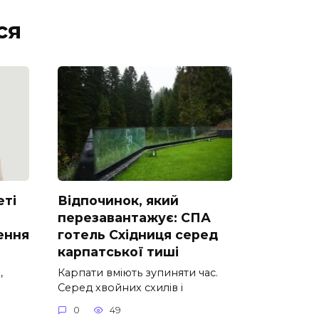
ся
еті
Відпочинок, який
перезавантажує: СПА
ення
готель Східниця серед
карпатської тиші
,
Карпати вміють зупиняти час.
Серед хвойних схилів і
0
49