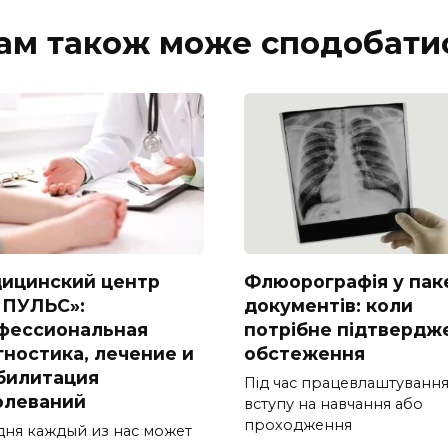
ам також може сподобати
ицинский центр
Флюорографія у пак
ПУЛЬС»:
документів: коли
фессиональная
потрібне підтвердж
гностика, лечение и
обстеження
билитация
Під час працевлаштування
олеваний
вступу на навчання або
проходження
дня каждый из нас может