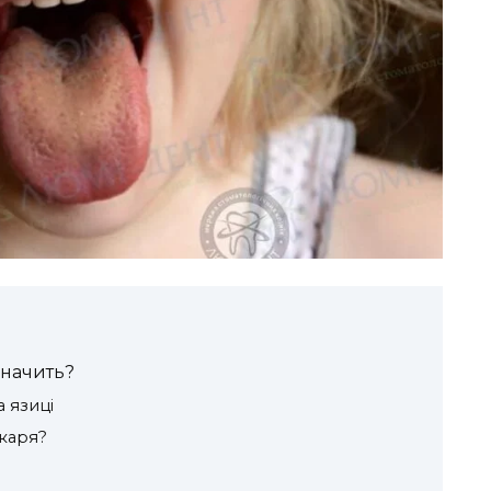
значить?
 язиці
ікаря?