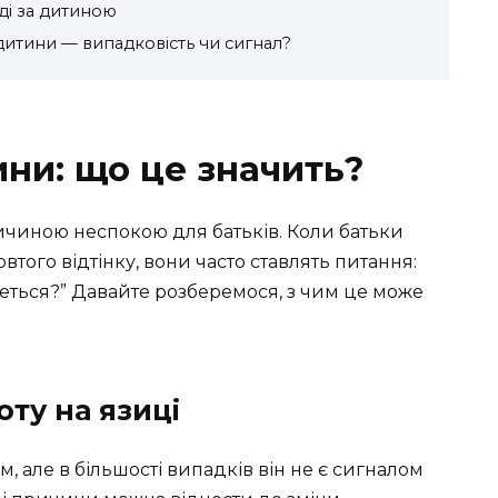
ді за дитиною
дитини — випадковість чи сигнал?
ини: що це значить?
чиною неспокою для батьків. Коли батьки
втого відтінку, вони часто ставлять питання:
еться?” Давайте розберемося, з чим це може
ту на язиці
, але в більшості випадків він не є сигналом