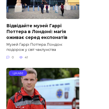
Відвідайте музей Гаррі
Поттера в Лондоні: магія
оживає серед експонатів
Музей Гаррі Поттера Лондон:
подорож у світ чаклунства
0
41
ЦІКАВЕ