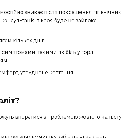
амостійно зникає після покращення гігієнічних
и консультація лікаря буде не зайвою:
гом кількох днів.
симптомами, такими як біль у горлі,
ям.
мфорт, утруднене ковтання.
аліт?
оможуть впоратися з проблемою жовтого нальоту:
ні регулярну чистку зубів двічі на день.