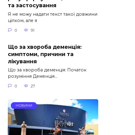
та застосування
Я не можу надати текст такої довжини
цілком, але я
0
91
Що за хвороба деменція:
симптоми, причини та
лікування
Що за хвороба деменція: Початок
розуміння Деменція…
0
27
НОВИНИ