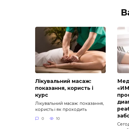
В
Лікувальний масаж:
Мед
показання, користь і
«ИМ
курс
про
диа
Лікувальний масаж: показання,
реа
користь і як проходить
заб
0
10
Сего