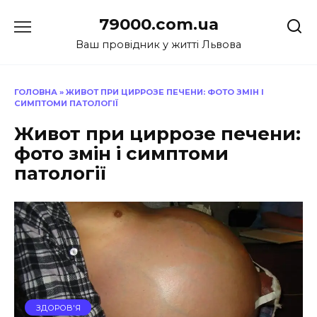
Перейти
79000.com.ua
до
вмісту
Ваш провідник у житті Львова
ГОЛОВНА
»
ЖИВОТ ПРИ ЦИРРОЗЕ ПЕЧЕНИ: ФОТО ЗМІН І
СИМПТОМИ ПАТОЛОГІЇ
Живот при циррозе печени:
фото змін і симптоми
патології
ЗДОРОВ'Я