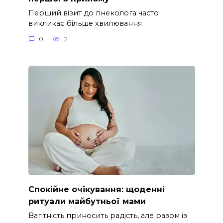
Перший візит до гінеколога часто
викликає більше хвилювання
0
2
Спокійне очікування: щоденні
ритуали майбутньої мами
Вагітність приносить радість, але разом із