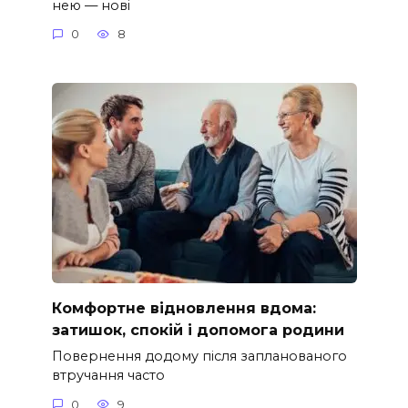
нею — нові
0
8
Комфортне відновлення вдома:
затишок, спокій і допомога родини
Повернення додому після запланованого
втручання часто
0
9