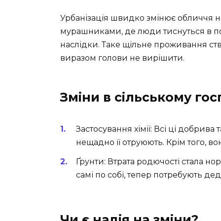
Урбанізація швидко змінює обличчя н
мурашниками, де люди тиснуться в п
наслідки. Таке щільне проживання ств
виразом голови не вирішити.
Зміни в сільському гос
Застосування хімії: Всі ці добрива
нещадно її отруюють. Крім того, в
Ґрунти: Втрата родючості стала но
самі по собі, тепер потребують дед
Чи є надія на зміни?