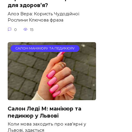
для здоров’я?
Алоэ Вера: Користь Чудодійної
Рослини Ключова фраза
0
15
САЛОН МАНІКЮРУ ТА ПЕДИКЮРУ
Салон Леді М: манікюр та
педикюр у Львові
Коли мова заходить про кав’ярні у
Львові, здається