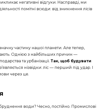
икликає негативні відгуки. Насправді, ми
іяльності помітні всюди: від зникнення лісів
 значну частину нашої планети. Але тепер,
ясають. Однією з найбільших причин —
одарства та урбанізації.
Так, щоб будувати
е з’являється нізвідки: ліс — перший під удар. І
умови через це.
я
забруднення води? Чесно, постійно. Промислові