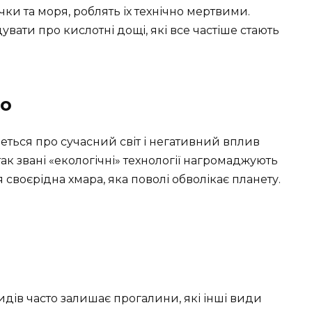
ки та моря, роблять іх технічно мертвими.
увати про кислотні дощі, які все частіше стають
мо
еться про сучасний світ і негативний вплив
ак звані «екологічні» технології нагромаджують
своєрідна хмара, яка поволі обволікає планету.
идів часто залишає прогалини, які інші види