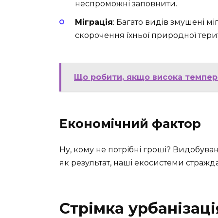
неспроможні заповнити.
Міграція
: Багато видів змушені мі
скорочення їхньої природної терит
Що робити, якщо висока темпера
Економічний фактор
Ну, кому не потрібні гроші? Видобува
як результат, наші екосистеми стражд
Стрімка урбанізаці