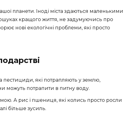
ашої планети. Іноді міста здаються маленькими
ошуках кращого життя, не задумуючись про
орює нові екологічні проблеми, які просто
подарстві
 та пестициди, які потрапляють у землю,
они можуть потрапити в питну воду.
рмою. А рис і пшениця, які колись просто росли
алі більше зусиль.