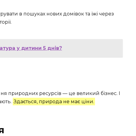
грувати в пошуках нових домівок та їжі через
орії.
тура у дитини 5 днів?
ння природних ресурсів — це великий бізнес. І
ають.
Здається, природа не має ціни.
я