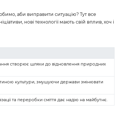
робимо, аби виправити ситуацію? Тут все
ніціативи, нові технології мають свій вплив, хоч і
ання створює шляхи до відновлення природних
астиною культури, змушуючи держави змінювати
зації та переробки сміття дає надію на майбутнє.