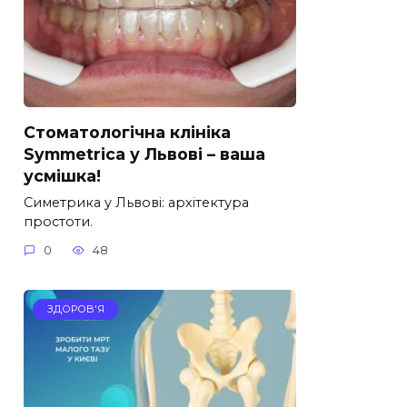
Стоматологічна клініка
Symmetrica у Львові – ваша
усмішка!
Симетрика у Львові: архітектура
простоти.
0
48
ЗДОРОВ'Я