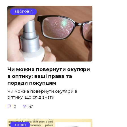
ЗДОРОВ'Я
Чи можна повернути окуляри
в оптику: ваші права та
поради покупцям
Чи можна повернути окуляри в
оптику: що слід знати
0
47
ЛЮДИ