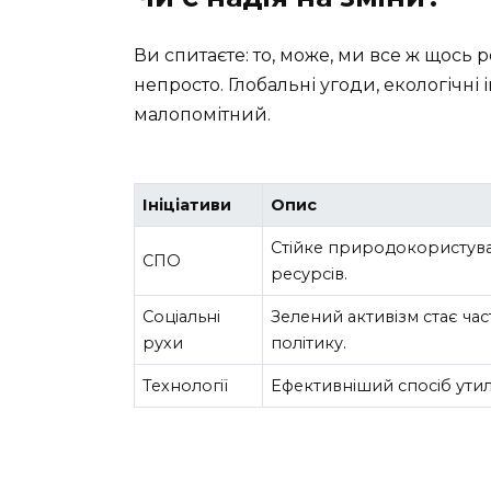
Ви спитаєте: то, може, ми все ж щось 
непросто. Глобальні угоди, екологічні і
малопомітний.
Ініціативи
Опис
Стійке природокористув
СПО
ресурсів.
Соціальні
Зелений активізм стає ч
рухи
політику.
Технології
Ефективніший спосіб утилі