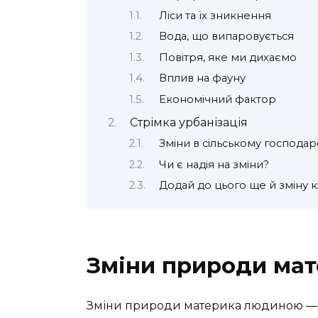
Ліси та їх зникнення
Вода, що випаровується
Повітря, яке ми дихаємо
Вплив на фауну
Економічний фактор
Стрімка урбанізація
Зміни в сільському господар
Чи є надія на зміни?
Додай до цього ще й зміну к
Зміни природи ма
Зміни природи материка людиною — фр