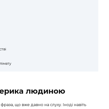
стві
лімату
терика людиною
аза, що вже давно на слуху. Іноді навіть