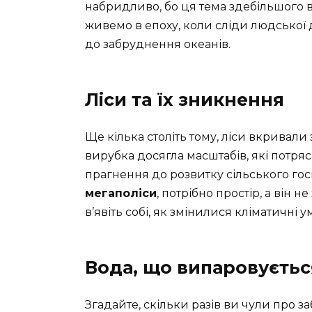
набридливо, бо ця тема здебільшого в
живемо в епоху, коли сліди людської д
до забруднення океанів.
Ліси та їх зникнення
Ще кілька століть тому, ліси вкривали
вирубка досягла масштабів, які потр
прагнення до розвитку сільського госп
мегаполіси
, потрібно простір, а він н
в’явіть собі, як змінилися кліматичні 
Вода, що випаровуєтьс
Згадайте, скільки разів ви чули про 