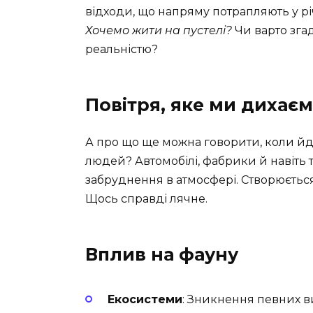
відходи, що напряму потрапляють у річ
Хочемо жити на пустелі?
Чи варто згад
реальністю?
Повітря, яке ми дихає
А про що ще можна говорити, коли йд
людей? Автомобілі, фабрики й навіть т
забруднення в атмосфері. Створюється 
Щось справді лячне.
Вплив на фауну
Екосистеми
: Зникнення певних в