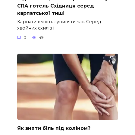
СПА готель Східниця серед
карпатської тиші
Карпати вміють зупиняти час. Серед
хвойних схилів і
0
49
Як зняти біль під коліном?