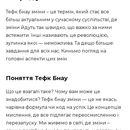
Тефк бнау зміни – це термін, який стає все
більш актуальним у сучасному суспільстві, де
зміни йдуть так швидко, що важко за ними
встежити. Інші називають це революцією,
зупинка якої — неможлива. Та дещо більше:
завдання для всіх нас. Киньмо погляд на
головні аспекти цих змін.
Поняття Тефк Бнау
Що це взагалі таке? Чому вам може це
знадобитися? Тефк бнау зміни — це не якась
чарівна формула чи код на успіх. Це концепція
мислення, де все підлягає переосмисленню і
перезапуску. Ми живемо в світі, де зміни –