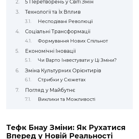
5 Перетворень у Світі Змін
Технології та Їх Вплив
Несподівані Революції
Соціальні Трансформації
Формування Нових Спільнот
Економічні Іновації
Чи Варто Інвестувати у Ці Зміни?
Зміна Культурних Орієнтирів
Стрибки у Сюжетах
Погляд у Майбутнє
Виклики та Можливості
Тефк Бнау Зміни: Як Рухатися
Вперед у Новій Реальності