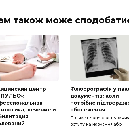
ам також може сподобати
ицинский центр
Флюорографія у пак
ПУЛЬС»:
документів: коли
фессиональная
потрібне підтвердж
гностика, лечение и
обстеження
билитация
Під час працевлаштування
олеваний
вступу на навчання або