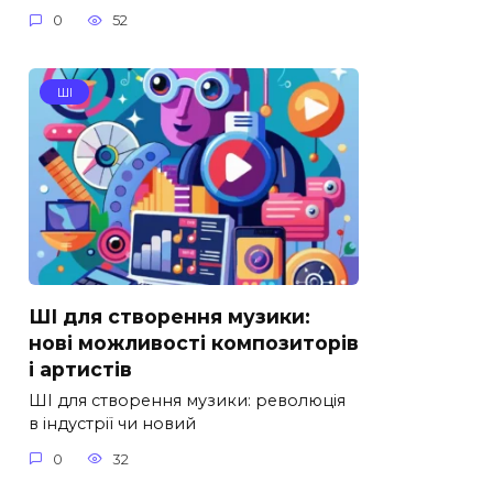
0
52
ШІ
ШІ для створення музики:
нові можливості композиторів
і артистів
ШІ для створення музики: революція
в індустрії чи новий
0
32