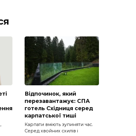
ся
еті
Відпочинок, який
перезавантажує: СПА
ення
готель Східниця серед
карпатської тиші
,
Карпати вміють зупиняти час.
Серед хвойних схилів і