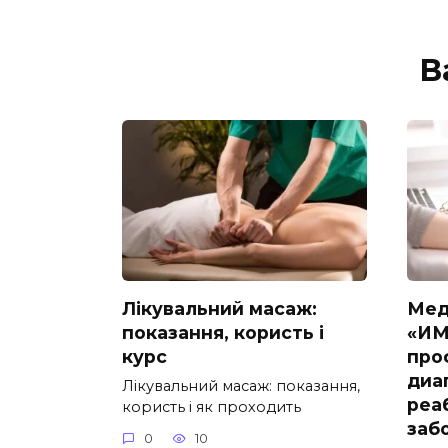
В
Лікувальний масаж:
Мед
показання, користь і
«ИМ
курс
про
диа
Лікувальний масаж: показання,
реа
користь і як проходить
заб
0
10