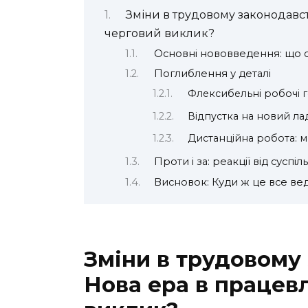
Зміни в трудовому законодавст
черговий виклик?
Основні нововведення: що 
Поглиблення у деталі
Флексибельні робочі 
Відпустка на новий ла
Дистанційна робота: мр
Проти і за: реакції від суспіл
Висновок: Куди ж це все ве
Зміни в трудовому 
Нова ера в працев