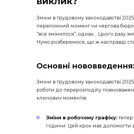
виклик?
Зміни в трудовому законодавстві 2025
переломний момент чи чергова бюрок
“все змінилося”, однак… Цього разу зм
Нумо розберемося, що ж насправді ста
Основні нововведення:
Зміни в трудовому законодавстві 2025
роботи до перерозподілу повноважень
ключових моментів:
Зміни в робочому графіку:
тепер 
години. Цей крок має допомогти з