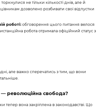
 торкнулися не тільки кількості днів, але й
цівникам дозволено розбивати свої відпустки
ій роботі:
обговорення цього питання велося
 дистанційна робота отримала офіційний статус з
адні, але важко сперечатись з тим, що вони
тальніше.
 — революційна свобода?
льки тепер вона закріплена в законодавстві. Що