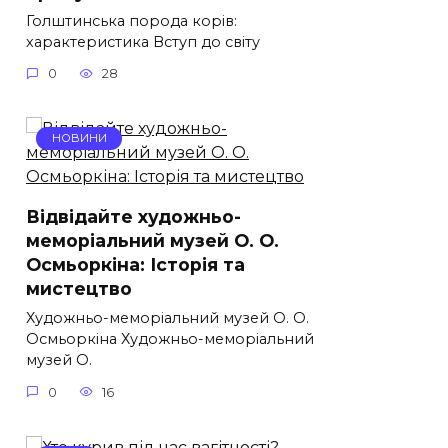
Голштинська порода корів:
характеристика Вступ до світу
0
28
НОВИНИ
Відвідайте художньо-
меморіальний музей О. О.
Осмьоркіна: Історія та
мистецтво
Художньо-меморіальний музей О. О.
Осмьоркіна Художньо-меморіальний
музей О.
0
16