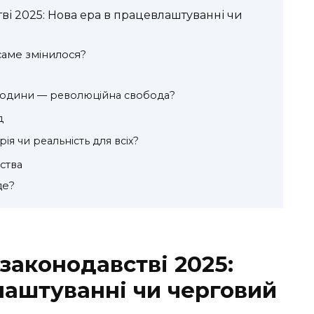
ві 2025: Нова ера в працевлаштуванні чи
саме змінилося?
години — революційна свобода?
д
ія чи реальність для всіх?
ьства
де?
законодавстві 2025:
лаштуванні чи черговий