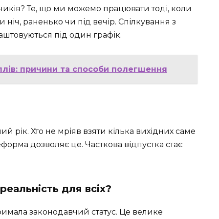
ників? Те, що ми можемо працювати тоді, коли
ніч, раненько чи під вечір. Спілкування з
аштовуються під один графік.
плів: причини та способи полегшення
ий рік. Хто не мріяв взяти кілька вихідних саме
еформа дозволяє це. Часткова відпустка стає
реальність для всіх?
тримала законодавчий статус. Це велике