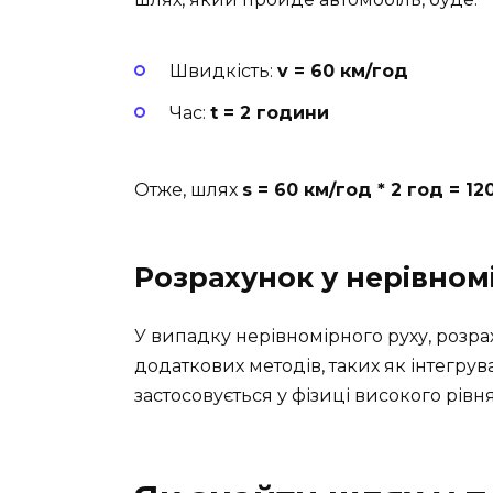
Швидкість:
v = 60 км/год
Час:
t = 2 години
Отже, шлях
s = 60 км/год * 2 год = 12
Розрахунок у нерівном
У випадку нерівномірного руху, розр
додаткових методів, таких як інтегрув
застосовується у фізиці високого рівн