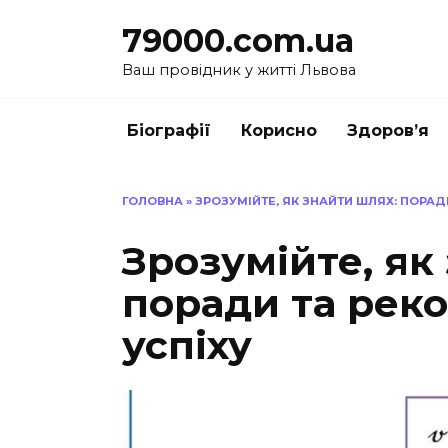
Перейти
79000.com.ua
до
вмісту
Ваш провідник у житті Львова
Біографії
Корисно
Здоров’я
ГОЛОВНА
»
ЗРОЗУМІЙТЕ, ЯК ЗНАЙТИ ШЛЯХ: ПОРАД
Зрозумійте, як
поради та реко
успіху