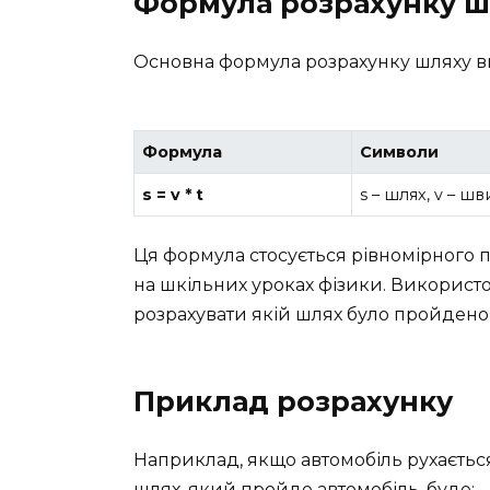
Формула розрахунку ш
Основна формула розрахунку шляху ви
Формула
Символи
s = v * t
s – шлях, v – шви
Ця формула стосується рівномірного п
на шкільних уроках фізики. Викорис
розрахувати якій шлях було пройдено о
Приклад розрахунку
Наприклад, якщо автомобіль рухаєтьс
шлях, який пройде автомобіль, буде: