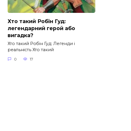
Хто такий Робін Гуд:
легендарний герой або
вигадка?
Хто такий Робін Гуд: Легенди і
реальність Хто такий
0
17