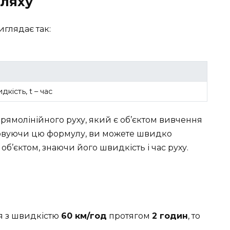
ляху
глядає так:
дкість, t – час
рямолінійного руху, який є об’єктом вивчення
товуючи цю формулу, ви можете швидко
б’єктом, знаючи його швидкість і час руху.
я з швидкістю
60 км/год
протягом
2 годин
, то