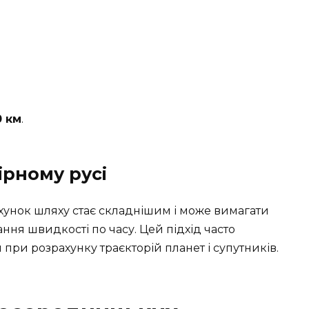
0 км
.
ірному русі
ахунок шляху стає складнішим і може вимагати
ання швидкості по часу. Цей підхід часто
я при розрахунку траєкторій планет і супутників.