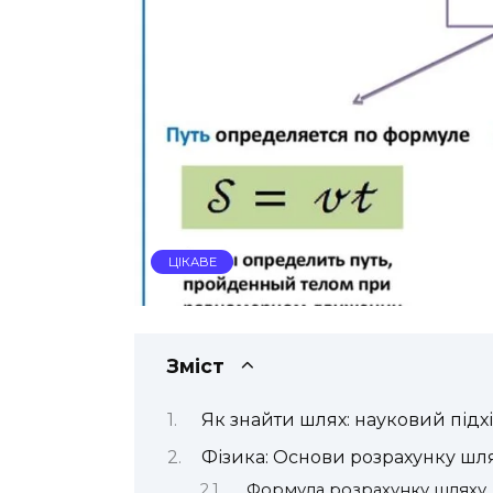
ЦІКАВЕ
Зміст
Як знайти шлях: науковий підх
Фізика: Основи розрахунку шл
Формула розрахунку шляху