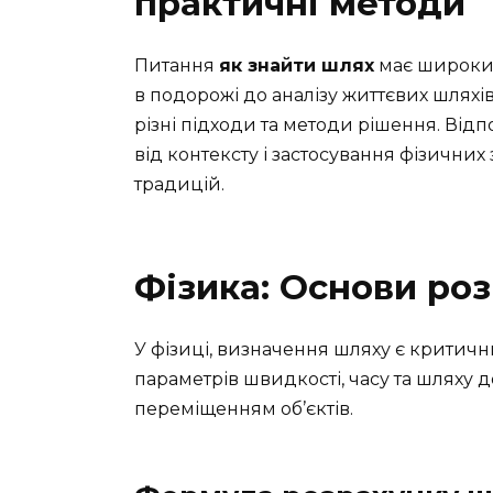
практичні методи
Питання
як знайти шлях
має широкий
в подорожі до аналізу життєвих шляхі
різні підходи та методи рішення. Від
від контексту і застосування фізичних
традицій.
Фізика: Основи ро
У фізиці, визначення шляху є критични
параметрів швидкості, часу та шляху д
переміщенням об’єктів.