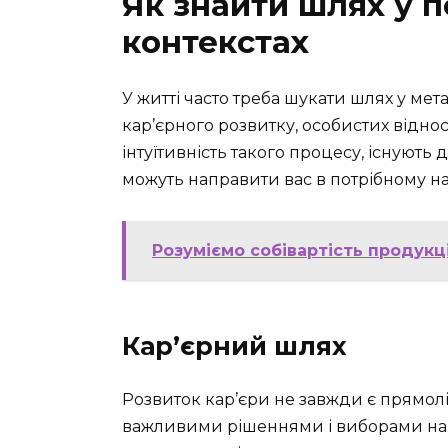
Як знайти шлях у 
контекстах
У житті часто треба шукати шлях у ме
кар’єрного розвитку, особистих відно
інтуїтивність такого процесу, існують д
можуть направити вас в потрібному н
Розуміємо собівартість продукц
Кар’єрний шлях
Розвиток кар’єри не завжди є прямол
важливими рішеннями і виборами на ц