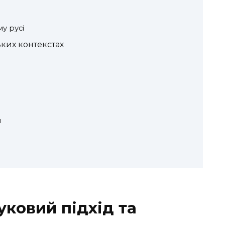
у русі
ких контекстах
и
уковий підхід та