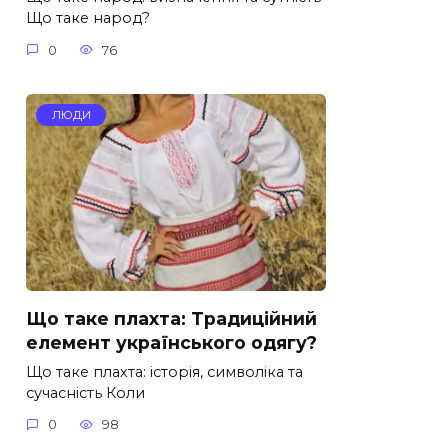
Що таке народ?
0
76
ЛЮДИ
Що таке плахта: Традиційний
елемент українського одягу?
Що таке плахта: історія, символіка та
сучасність Коли
0
98