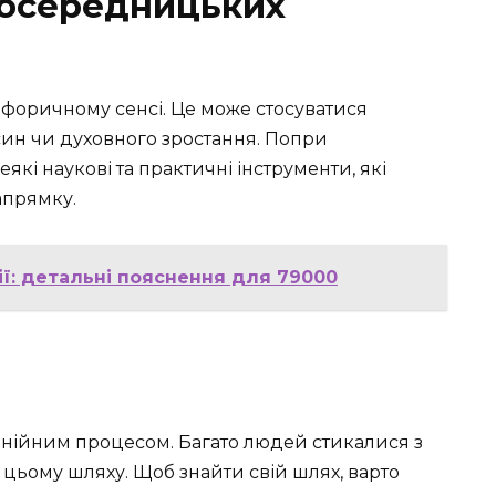
посередницьких
тафоричному сенсі. Це може стосуватися
син чи духовного зростання. Попри
еякі наукові та практичні інструменти, які
апрямку.
ії: детальні пояснення для 79000
інійним процесом. Багато людей стикалися з
ьому шляху. Щоб знайти свій шлях, варто