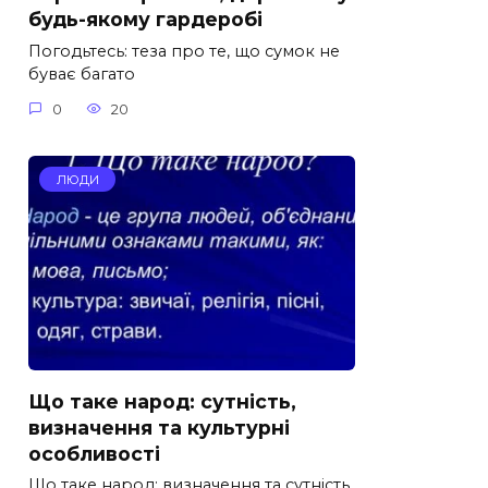
будь-якому гардеробі
Погодьтесь: теза про те, що сумок не
буває багато
0
20
ЛЮДИ
Що таке народ: сутність,
визначення та культурні
особливості
Що таке народ: визначення та сутність