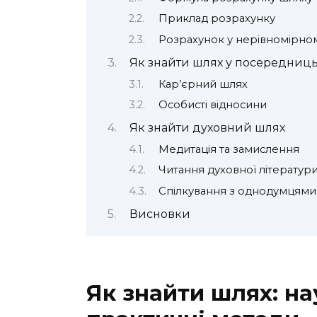
Приклад розрахунку
Розрахунок у нерівномірном
Як знайти шлях у посередниць
Кар’єрний шлях
Особисті відносини
Як знайти духовний шлях
Медитація та замислення
Читання духовної літератур
Спілкування з однодумцями
Висновки
Як знайти шлях: на