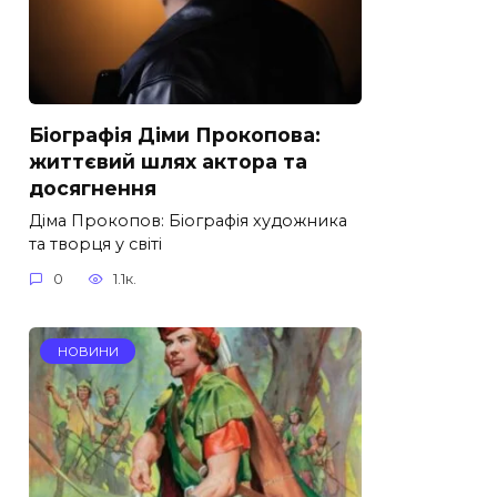
Біографія Діми Прокопова:
життєвий шлях актора та
досягнення
Діма Прокопов: Біографія художника
та творця у світі
0
1.1к.
НОВИНИ