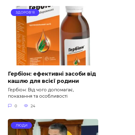
ЗДОРОВ'Я
Гербіон: ефективні засоби від
кашлю для всієї родини
Гербіон: Від чого допомагає,
показання та особливості
0
24
ЛЮДИ