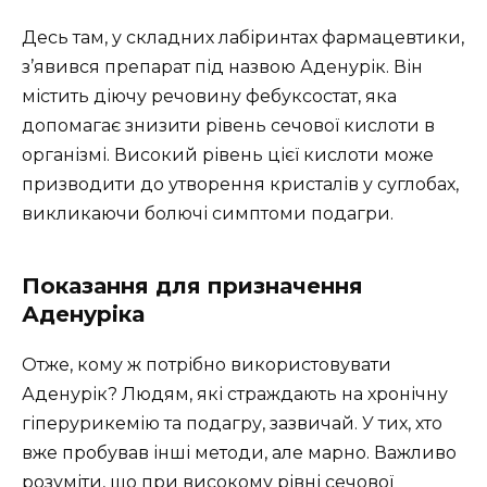
Десь там, у складних лабіринтах фармацевтики,
з’явився препарат під назвою Аденурік. Він
містить діючу речовину фебуксостат, яка
допомагає знизити рівень сечової кислоти в
організмі. Високий рівень цієї кислоти може
призводити до утворення кристалів у суглобах,
викликаючи болючі симптоми подагри.
Показання для призначення
Аденуріка
Отже, кому ж потрібно використовувати
Аденурік? Людям, які страждають на хронічну
гіперурикемію та подагру, зазвичай. У тих, хто
вже пробував інші методи, але марно. Важливо
розуміти, що при високому рівні сечової