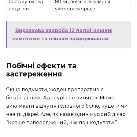
Гострий напад
80 мг, почати лікування
подагри
якомога скоріше
Виразкова хвороба 12 палої кишки:
симптоми та ознаки захворювання
Побічні ефекти та
застереження
Якщо подумати, жоден препарат не є
бездоганним. Аденурік не виняток. Може
викликати відчуття головного болю, нудоти чи
навіть діареї. Але, як казав один мудрий лікар:
“Краще попереджений, ніж пошкодувати.”