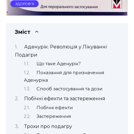
ЗДОРОВ'Я
Зміст
Аденурік: Революція у Лікуванні
Подагри
Що таке Аденурік?
Показання для призначення
Аденуріка
Спосіб застосування та дози
Побічні ефекти та застереження
Побічні ефекти
Застереження
Трохи про подагру