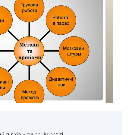
 підхід у сучасній освіті