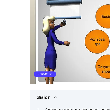
КОРИСНО
Зміст
Активні методи навчання: новий