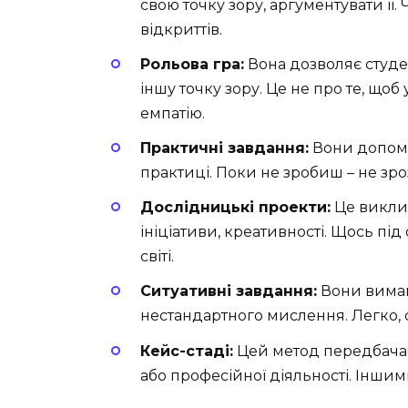
свою точку зору, аргументувати її
відкриттів.
Рольова гра:
Вона дозволяє студен
іншу точку зору. Це не про те, щоб
емпатію.
Практичні завдання:
Вони допомаг
практиці. Поки не зробиш – не зро
Дослідницькі проекти:
Це виклик
ініціативи, креативності. Щось пі
світі.
Ситуативні завдання:
Вони вимага
нестандартного мислення. Легко, с
Кейс-стаді:
Цей метод передбачає 
або професійної діяльності. Іншим