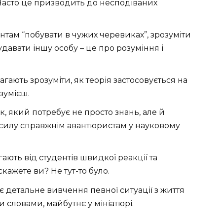
. Часто це призводить до несподіваних
там “побувати в чужих черевиках”, зрозуміти
 удавати іншу особу – це про розуміння і
ають зрозуміти, як теорія застосовується на
зумієш.
, який потребує не просто знань, але й
д силу справжнім авантюристам у науковому
ють від студентів швидкої реакції та
кажете ви? Не тут-то було.
детальне вивчення певної ситуації з життя
и словами, майбутнє у мініатюрі.