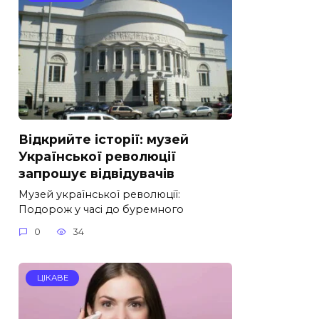
Відкрийте історії: музей
Української революції
запрошує відвідувачів
Музей української революції:
Подорож у часі до буремного
0
34
ЦІКАВЕ