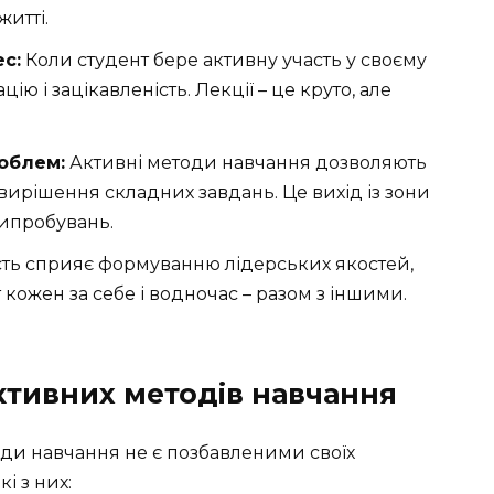
житті.
с:
Коли студент бере активну участь у своєму
ію і зацікавленість. Лекції – це круто, але
облем:
Активні методи навчання дозволяють
вирішення складних завдань. Це вихід із зони
випробувань.
ть сприяє формуванню лідерських якостей,
т кожен за себе і водночас – разом з іншими.
ктивних методів навчання
тоди навчання не є позбавленими своїх
і з них: