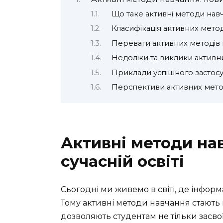
Що таке активні методи нав
Класифікація активних мето
Переваги активних методів
Недоліки та виклики активн
Приклади успішного застосу
Перспективи активних мето
Активні методи нав
сучасній освіті
Сьогодні ми живемо в світі, де інформа
Тому активні методи навчання стають 
дозволяють студентам не тільки засвої