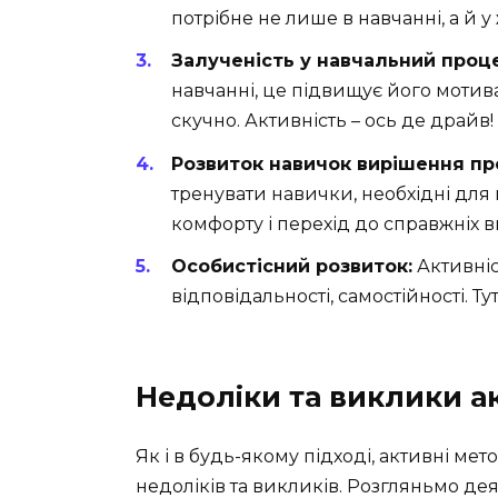
потрібне не лише в навчанні, а й у 
Залученість у навчальний проце
навчанні, це підвищує його мотивац
скучно. Активність – ось де драйв!
Розвиток навичок вирішення пр
тренувати навички, необхідні для 
комфорту і перехід до справжніх 
Особистісний розвиток:
Активніс
відповідальності, самостійності. Ту
Недоліки та виклики а
Як і в будь-якому підході, активні ме
недоліків та викликів. Розгляньмо деяк