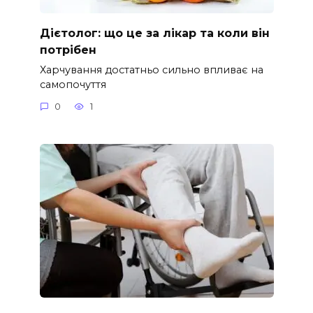
Дієтолог: що це за лікар та коли він
потрібен
Харчування достатньо сильно впливає на
самопочуття
0
1