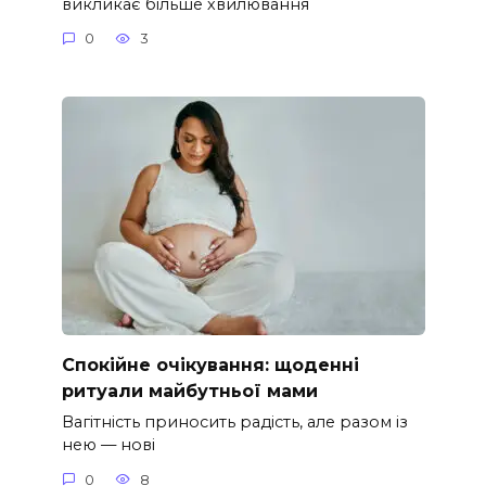
викликає більше хвилювання
0
3
Спокійне очікування: щоденні
ритуали майбутньої мами
Вагітність приносить радість, але разом із
нею — нові
0
8