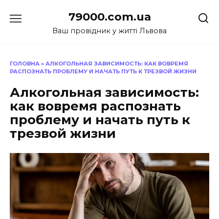
Перейти
79000.com.ua
до
вмісту
Ваш провідник у житті Львова
ГОЛОВНА
»
АЛКОГОЛЬНАЯ ЗАВИСИМОСТЬ: КАК ВОВРЕМЯ
РАСПОЗНАТЬ ПРОБЛЕМУ И НАЧАТЬ ПУТЬ К ТРЕЗВОЙ ЖИЗНИ
Алкогольная зависимость:
как вовремя распознать
проблему и начать путь к
трезвой жизни