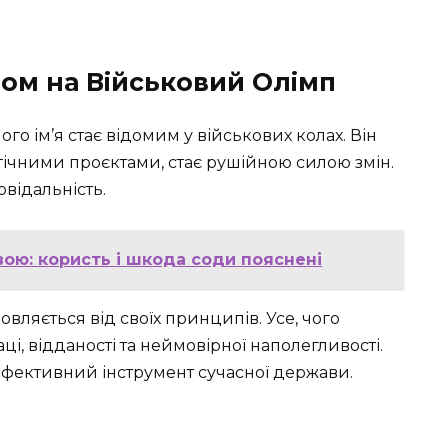
йом на Військовий Олімп
го ім’я стає відомим у військових колах. Він
егічними проєктами, стає рушійною силою змін.
овідальність.
ою: користь і шкода соди пояснені
овляється від своїх принципів. Усе, чого
аці, відданості та неймовірної наполегливості.
ефективний інструмент сучасної держави.