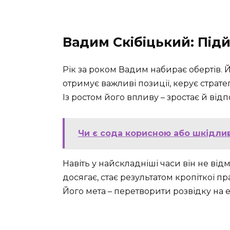
Вадим Скібіцький: Під
Рік за роком Вадим набирає обертів. Йо
отримує важливі позиції, керує страт
Із ростом його впливу – зростає й відп
Чи є сода корисною або шкідлив
Навіть у найскладніші часи він не відм
досягає, стає результатом кропіткої пр
Його мета – перетворити розвідку на 