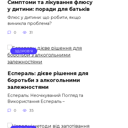
Симптоми та лікування флюсу
у дитини: поради для батьків
Флюс у дитини: що робити, якщо
виникла проблема?
0
31
ЗДОРОВ'Я
Еспераль: дієве рішення для
боротьби з алкогольними
залежностями
Еспераль: Неочікуваний Погляд та
Використання Еспераль –
0
35