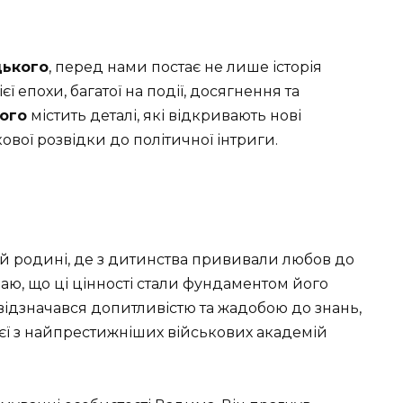
цького
, перед нами постає не лише історія
ї епохи, багатої на події, досягнення та
кого
містить деталі, які відкривають нові
ькової розвідки до політичної інтриги.
й родині, де з дитинства прививали любов до
аю, що ці цінності стали фундаментом його
н відзначався допитливістю та жадобою до знань,
єї з найпрестижніших військових академій