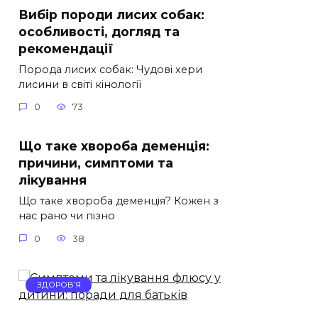
Вибір породи лисих собак:
особливості, догляд та
рекомендації
Порода лисих собак: Чудові хери
лисини в світі кінології
0
73
Що таке хвороба деменція:
причини, симптоми та
лікування
Що таке хвороба деменція? Кожен з
нас рано чи пізно
0
38
ЗДОРОВ’Я