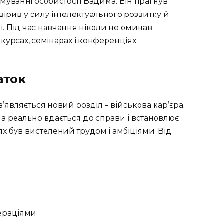
рмуванні особистості Вадима. Він прагнув
 вірив у силу інтелектуального розвитку й
. Під час навчання ніколи не оминав
курсах, семінарах і конференціях.
аток
’являється новий розділ – військова кар’єра.
 а реально вдається до справи і встановлює
х був вистелений трудом і амбіціями. Від
ераціями