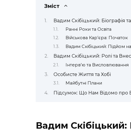
Зміст
Вадим Скібіцький: Біографія 
Ранні Роки та Освіта
Військова Кар’єра: Початок
Вадим Скібіцький: Підйом н
Вадим Скібіцький: Ролі та Внес
Інтерв’ю та Висловлювання
Особисте Життя та Хобі
Майбутні Плани
Підсумок: Що Нам Відомо про 
Вадим Скібіцький: 