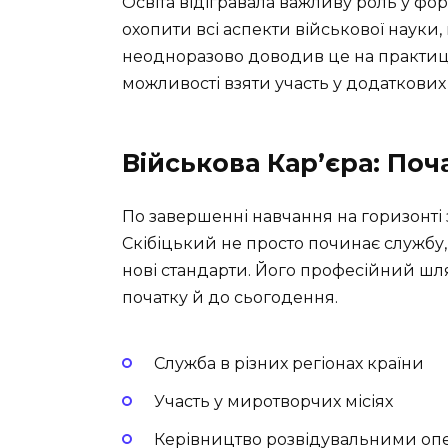
Освіта відігравала важливу роль у фо
охопити всі аспекти військової науки,
неодноразово доводив це на практиці
можливості взяти участь у додаткових 
Військова Кар’єра: Поч
По завершенні навчання на горизонті з
Скібіцький не просто починає службу,
нові стандарти. Його професійний шля
початку й до сьогодення.
Служба в різних регіонах країни
Участь у миротворчих місіях
Керівництво розвідувальними оп