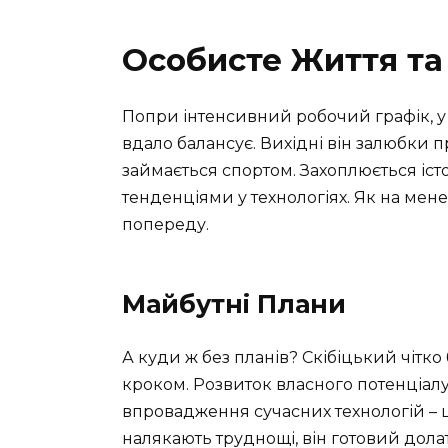
Особисте Життя та
Попри інтенсивний робочий графік, у 
вдало балансує. Вихідні він залюбки п
займається спортом. Захоплюється істо
тенденціями у технологіях. Як на мен
попереду.
Майбутні Плани
А куди ж без планів? Скібіцький чітко
кроком. Розвиток власного потенціалу,
впровадження сучасних технологій – ц
налякають труднощі, він готовий дола