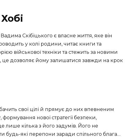
 Хобі
Вадима Скібіцького є власне життя, яке він
роводить у колі родини, читає книги та
рією військової техніки та стежить за новими
е, це дозволяє йому залишатися завжди на крок
 бачить свої цілі й прямує до них впевненим
 формування нової стратегії безпеки,
е лише кілька з його задумів. Його не
ти будь-які перепони заради спільного блага…