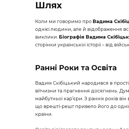
Шлях
Коли ми говоримо про
Вадима Скібі
однієї людини, але й відображення всіє
виклики.
Біографія Вадима Скібіць
сторінки української історії – від війс
Ранні Роки та Освіта
Вадим Скібіцький народився в прості
вітчизни та прагнення досягнень. Дум
майбутньої кар’єри. З ранніх років ві
що врешті-решт привело його до одні
країни.