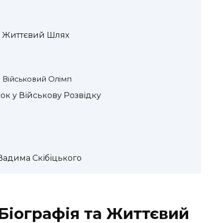
та Життєвий Шлях
а Військовий Олімп
ок у Військову Розвідку
Вадима Скібіцького
Біографія та Життєвий