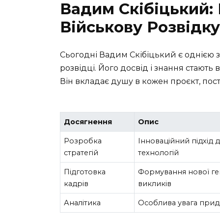
Вадим Скібіцький: 
Військову Розвідку
Сьогодні Вадим Скібіцький є однією з
розвідці. Його досвід і знання стають 
Він вкладає душу в кожен проєкт, по
Досягнення
Опис
Розробка
Інноваційний підхід
стратегій
технологій
Підготовка
Формування нової ген
кадрів
викликів
Аналітика
Особлива увага приді