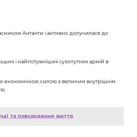
сником Антанти і активно долучилася до
льших і найпотужніших сухопутних армій в
ою економічною силою з великим внутрішнім
тю.
вичаї та повсякденне життя