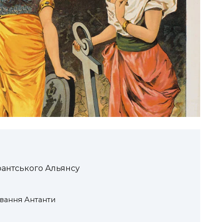
рантського Альянсу
вання Антанти