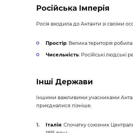
Російська Імперія
Росія входила до Антанти зі своїми о
Простір
: Велика територія робил
Чисельність
: Російські людські 
Інші Держави
Іншими важливими учасниками Антанти б
приєдналися пізніше.
Італія
: Спочатку союзник Централь
1915 році.