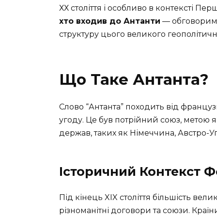
ХХ століття і особливо в контексті Перш
хто входив до Антанти
— обговоримо
структуру цього великого геополітичн
Що Таке Антанта?
Слово “Антанта” походить від француз
угоду. Це був потрійний союз, метою 
держав, таких як Німеччина, Австро-Уг
Історичний Контекст 
Під кінець XIX століття більшість ве
різноманітні договори та союзи. Країн