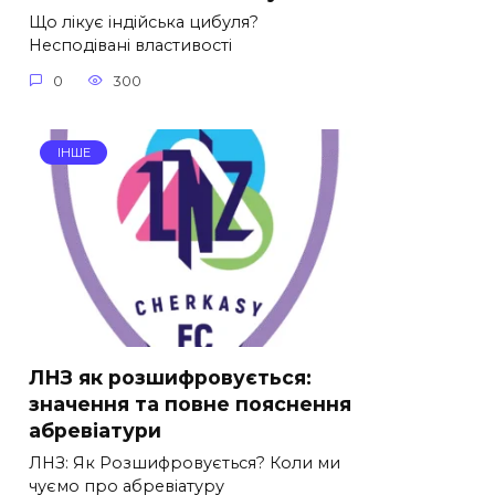
Що лікує індійська цибуля?
Несподівані властивості
0
300
ІНШЕ
ЛНЗ як розшифровується:
значення та повне пояснення
абревіатури
ЛНЗ: Як Розшифровується? Коли ми
чуємо про абревіатуру