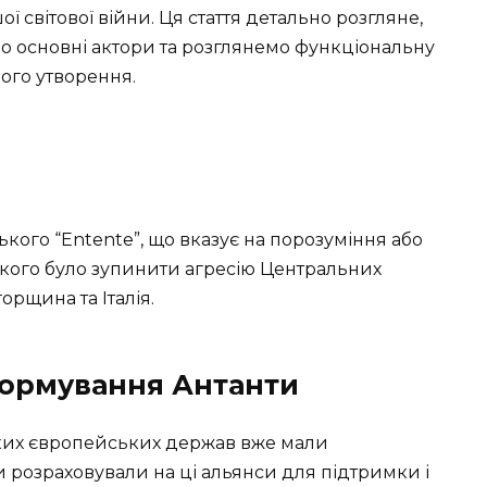
ої світової війни. Ця стаття детально розгляне,
 основні актори та розглянемо функціональну
ого утворення.
ького “Entente”, що вказує на порозуміння або
якого було зупинити агресію Центральних
орщина та Італія.
Формування Антанти
ликих європейських держав вже мали
и розраховували на ці альянси для підтримки і