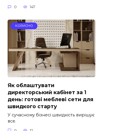
0
147
КОРИСНО
Як облаштувати
директорський кабінет за 1
день: готові меблеві сети для
швидкого старту
У сучасному бізнесі швидкість вирішує
все.
0
12