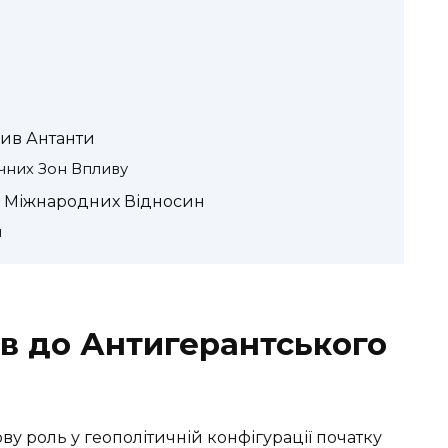
ив Антанти
чних Зон Впливу
 Міжнародних Відносин
я
ив до Антигерантського
ову роль у геополітичній конфігурації початку