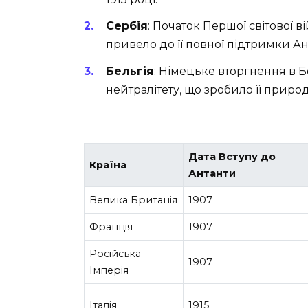
Сербія
: Початок Першої світової в
привело до її повної підтримки Ан
Бельгія
: Німецьке вторгнення в 
нейтралітету, що зробило її прир
Дата Вступу до
Країна
Антанти
Велика Британія
1907
Франція
1907
Російська
1907
Імперія
Італія
1915