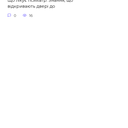
Що лікує психіатр: Знання, що
відкривають двері до
0
16