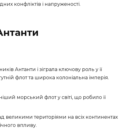
них конфліктів і напруженості.
Антанти
иків Антанти і зіграла ключову роль у її
гутній флот та широка колоніальна імперія.
іший морський флот у світі, що робило її
над великими територіями на всіх континентах
ічного впливу.