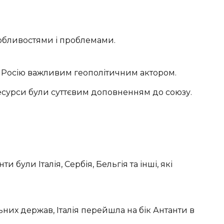
собливостями і проблемами.
а Росію важливим геополітичним актором.
ресурси були суттєвим доповненням до союзу.
ули Італія, Сербія, Бельгія та інші, які
них держав, Італія перейшла на бік Антанти в