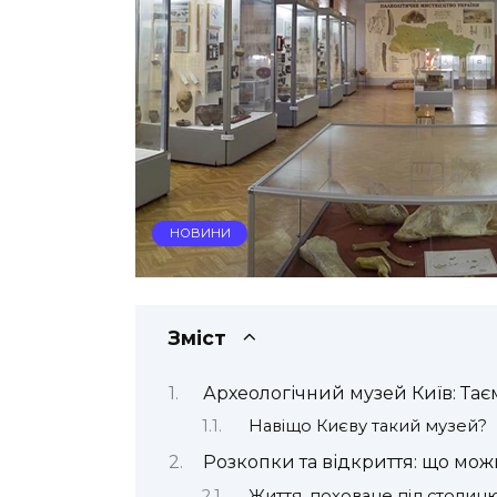
НОВИНИ
Зміст
Археологічний музей Київ: Тає
Навіщо Києву такий музей?
Розкопки та відкриття: що можн
Життя, поховане під столиц