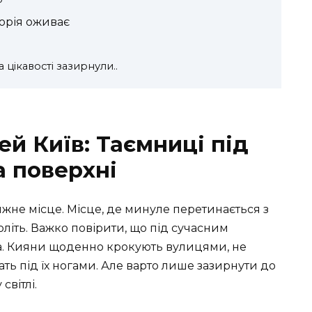
торія оживає
за цікавості зазирнули..
й Київ: Таємниці під
а поверхні
не місце. Місце, де минуле перетинається з
оліть. Важко повірити, що під сучасним
ва. Кияни щоденно крокують вулицями, не
ть під їх ногами. Але варто лише зазирнути до
світлі.