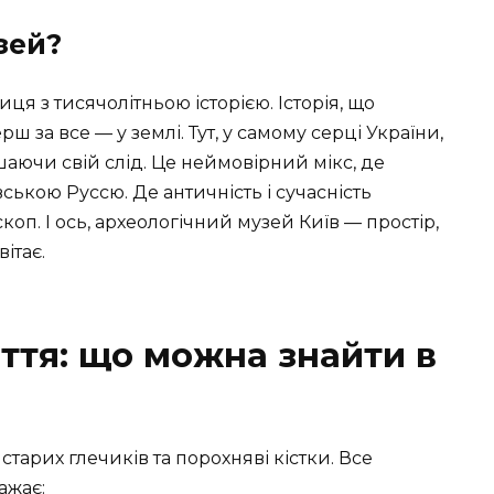
зей?
иця з тисячолітньою історією. Історія, що
рш за все — у землі. Тут, у самому серці України,
аючи свій слід. Це неймовірний мікс, де
вською Руссю. Де античність і сучасність
оп. І ось, археологічний музей Київ — простір,
ітає.
ття: що можна знайти в
старих глечиків та порохняві кістки. Все
ажає: