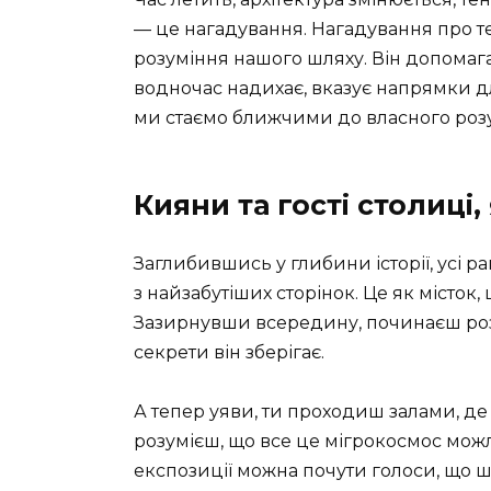
— це нагадування. Нагадування про т
розуміння нашого шляху. Він допомагає
водночас надихає, вказує напрямки д
ми стаємо ближчими до власного розум
Кияни та гості столиці, 
Заглибившись у глибини історії, усі ра
з найзабутіших сторінок. Це як місток,
Зазирнувши всередину, починаєш розум
секрети він зберігає.
А тепер уяви, ти проходиш залами, де 
розумієш, що все це мігрокосмос можл
експозиції можна почути голоси, що 