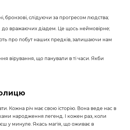
і, бронзові, слідуючи за прогресом людства;
 до вражаючих діадем. Це щось неймовірне;
ють про побут наших предків, залишаючи нам
я вірування, що панували в ті часи. Якби
толицю
ти. Кожна річ має свою історію. Вона веде нас в
дками народження легенд. І кожен раз, коли
 у минуле. Якась магія, що оживає в