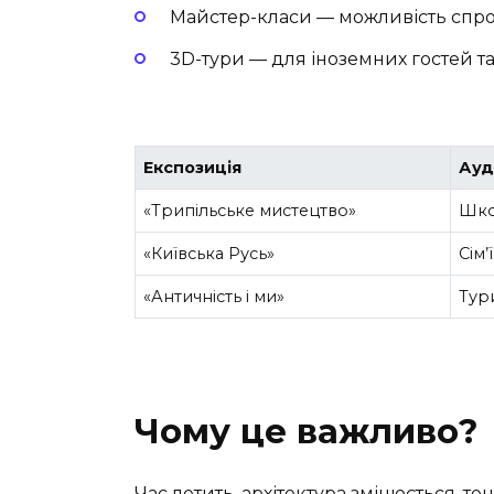
Майстер-класи — можливість спроб
3D-тури — для іноземних гостей та
Експозиція
Ауд
«Трипільське мистецтво»
Шко
«Київська Русь»
Сім’
«Античність і ми»
Тур
Чому це важливо?
Час летить, архітектура змінюється, т