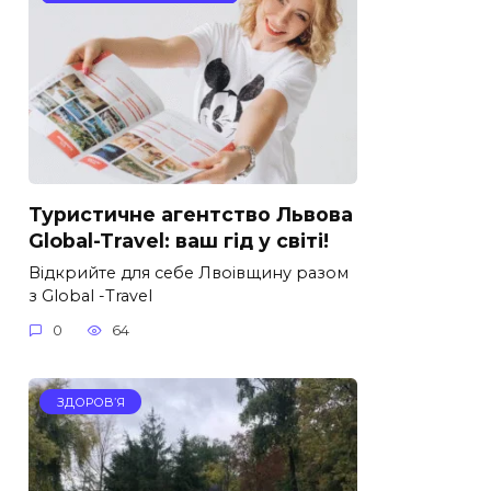
Туристичне агентство Львова
Global-Travel: ваш гід у світі!
Відкрийте для себе Лвоівщину разом
з Global -Travel
0
64
ЗДОРОВ’Я