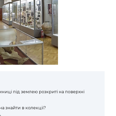
мниці під землею розкриті на поверхні
а знайти в колекції?
ю