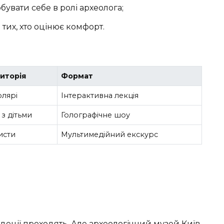
увати себе в ролі археолога;
 тих, хто оцінює комфорт.
иторія
Формат
лярі
Інтерактивна лекція
ї з дітьми
Голографічне шоу
исти
Мультимедійний екскурс
ендеції проходять. Але археологічний музей Київ