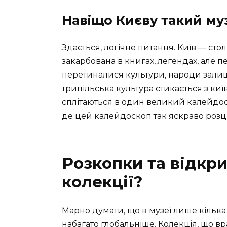
Навіщо Києву такий му
Здається, логічне питання. Київ — стол
закарбована в книгах, легендах, але пе
перетиналися культури, народи залиш
трипільська культура стикається з киї
сплітаються в один великий калейдоск
де цей калейдоскоп так яскраво розцв
Розкопки та відкри
колекції?
Марно думати, що в музеї лише кілька 
набагато глобальніше. Колекція, що вр