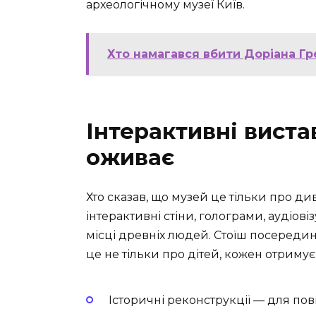
археологічному музеї Київ.
Хто намагався вбити Доріана Гр
Інтерактивні вистав
оживає
Хто сказав, що музей це тільки про ди
інтерактивні стіни, голограми, аудіов
місці древніх людей. Стоїш посередині
це не тільки про дітей, кожен отриму
Історичні реконструкції — для по