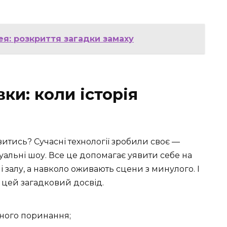
ея: розкриття загадки замаху
ки: коли історія
витись? Сучасні технології зробили своє —
ізуальні шоу. Все це допомагає уявити себе на
 залу, а навколо оживають сцени з минулого. І
є цей загадковий досвід.
вного поринання;