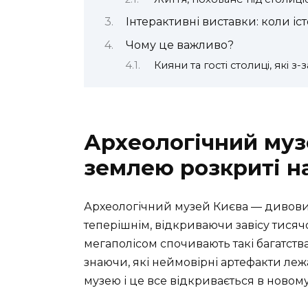
Інтерактивні виставки: коли іс
Чому це важливо?
Кияни та гості столиці, які з-
Археологічний музе
землею розкриті н
Археологічний музей Києва — дивовиж
теперішнім, відкриваючи завісу тисяч
мегаполісом спочивають такі багатст
знаючи, які неймовірні артефакти лежа
музею і це все відкривається в новому 