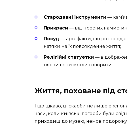
Стародавні інструменти
— кам’ян
Прикраси
— від простих намистин
Посуд
— артефакти, що розповіда
натяки на їх повсякденне життя;
Релігійні статуетки
— відображенн
тільки вони могли говорити…
Життя, поховане під с
І що цікаво, ці скарби не лише експона
часи, коли київські пагорби були сві
приходиш до музею, немов подорожуєш