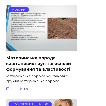
НОВИНИ
Материнська порода
каштанових ґрунтів: основи
формування та властивості
Материнська порода каштанових
ґрунтів Материнська порода
0
89
ТУРИСТИЧНЕ АГЕНТСТВО