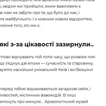
е, звідки ми прийшли, яким важливим є
 нам не забути про те, що було до нас, і
ля майбутнього. І з кожним новим відкриттям,
іння того, хто ми є.
які з-за цікавості зазирнули..
птово відчувають той потік часу, що розвіює пил
 що з’єднує дві епохи — сучасність та старовину.
іти наскільки унікальний Київ і які безцінні
перед тобою відкриваються загадкові світи, і
ивостей, містичних взаємодій. В тиші
шепочуть про минуле… Археологічний музей