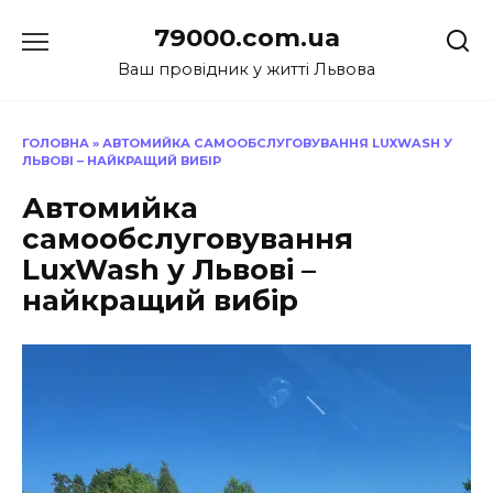
Перейти
79000.com.ua
до
вмісту
Ваш провідник у житті Львова
ГОЛОВНА
»
АВТОМИЙКА САМООБСЛУГОВУВАННЯ LUXWASH У
ЛЬВОВІ – НАЙКРАЩИЙ ВИБІР
Автомийка
самообслуговування
LuxWash у Львові –
найкращий вибір