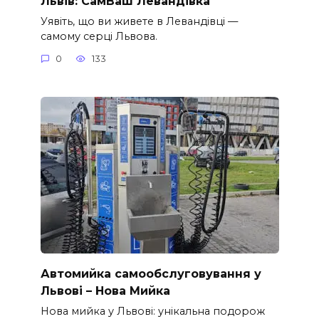
Львів: СамВаш Левандівка
Уявіть, що ви живете в Левандівці —
самому серці Львова.
0
133
Автомийка самообслуговування у
Львові – Нова Мийка
Нова мийка у Львові: унікальна подорож