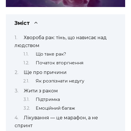
Зміст
Хвороба рак: тінь, що нависає над
людством
Що таке рак?
Початок вторгнення
Ще про причини
Як розпізнати недугу
Жити з раком
Підтримка
Емоційний багаж
Лікування — це марафон, а не
спринт