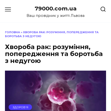
Перейти
79000.com.ua
до
вмісту
Ваш провідник у житті Львова
ГОЛОВНА
»
ХВОРОБА РАК: РОЗУМІННЯ, ПОПЕРЕДЖЕННЯ ТА
БОРОТЬБА З НЕДУГОЮ
Хвороба рак: розуміння,
попередження та боротьба
з недугою
ЗДОРОВ'Я