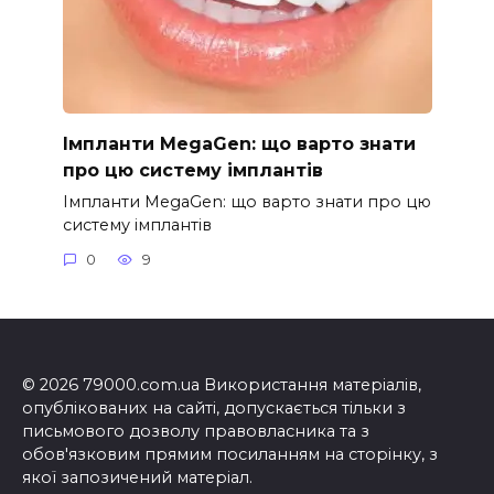
Імпланти MegaGen: що варто знати
про цю систему імплантів
Імпланти MegaGen: що варто знати про цю
систему імплантів
0
9
© 2026 79000.com.ua Використання матеріалів,
опублікованих на сайті, допускається тільки з
письмового дозволу правовласника та з
обов'язковим прямим посиланням на сторінку, з
якої запозичений матеріал.