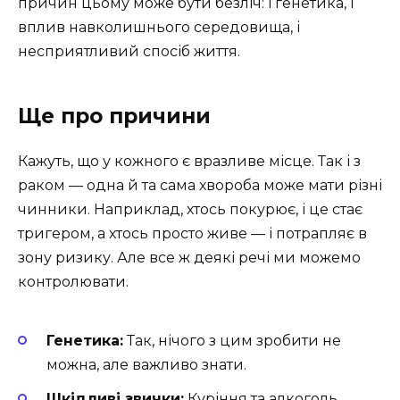
причин цьому може бути безліч: і генетика, і
вплив навколишнього середовища, і
несприятливий спосіб життя.
Ще про причини
Кажуть, що у кожного є вразливе місце. Так і з
раком — одна й та сама хвороба може мати різні
чинники. Наприклад, хтось покурює, і це стає
тригером, а хтось просто живе — і потрапляє в
зону ризику. Але все ж деякі речі ми можемо
контролювати.
Генетика:
Так, нічого з цим зробити не
можна, але важливо знати.
Шкідливі звички:
Куріння та алкоголь