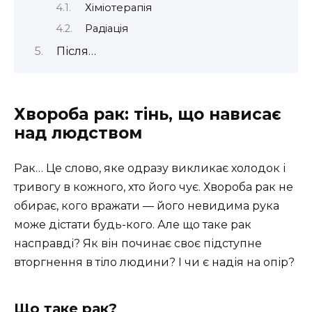
Хіміотерапія
Радіація
Після…
Хвороба рак: тінь, що нависає
над людством
Рак… Це слово, яке одразу викликає холодок і
тривогу в кожного, хто його чує. Хвороба рак не
обирає, кого вражати — його невидима рука
може дістати будь-кого. Але що таке рак
насправді? Як він починає своє підступне
вторгнення в тіло людини? І чи є надія на опір?
Що таке рак?