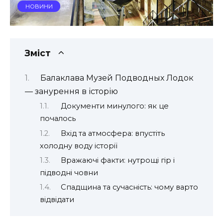
НОВИНИ
Зміст
Балаклава Музей Подводных Лодок
— занурення в історію
Документи минулого: як це
почалось
Вхід та атмосфера: впустіть
холодну воду історії
Вражаючі факти: нутрощі гір і
підводні човни
Спадщина та сучасність: чому варто
відвідати