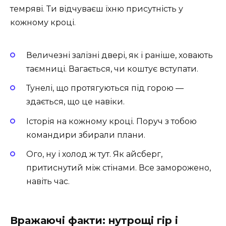
темряві. Ти відчуваєш їхню присутність у
кожному кроці.
Величезні залізні двері, як і раніше, ховають
таємниці. Вагається, чи коштує вступати.
Тунелі, що протягуються під горою —
здається, що це навіки.
Історія на кожному кроці. Поруч з тобою
командири збирали плани.
Ого, ну і холод ж тут. Як айсберг,
притиснутий між стінами. Все заморожено,
навіть час.
Вражаючі факти: нутрощі гір і