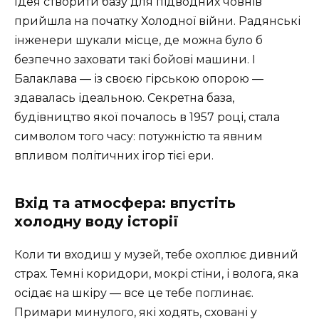
Ідея створити базу для підводних човнів
прийшла на початку Холодної війни. Радянські
інженери шукали місце, де можна було б
безпечно заховати такі бойові машини. І
Балаклава — із своєю гірською опорою —
здавалась ідеальною. Секретна база,
будівництво якої почалось в 1957 році, стала
символом того часу: потужністю та явним
впливом політичних ігор тієї ери.
Вхід та атмосфера: впустіть
холодну воду історії
Коли ти входиш у музей, тебе охоплює дивний
страх. Темні коридори, мокрі стіни, і волога, яка
осідає на шкіру — все це тебе поглинає.
Примари минулого, які ходять, сховані у