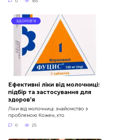
0
165
ЗДОРОВ'Я
Ефективні ліки від молочниці:
підбір та застосування для
здоров’я
Ліки від молочниці: знайомство з
проблемою Кожен, хто
0
25