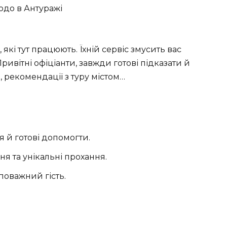
 які тут працюють. Їхній сервіс змусить вас
Привітні офіціанти, завжди готові підказати й
 рекомендації з туру містом…
я й готові допомогти.
я та унікальні прохання.
 поважний гість.