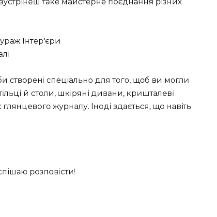
ь зустрінеш таке майстерне поєднання різних
алі
іби створені спеціально для того, щоб ви могли
ільці й столи, шкіряні дивани, кришталеві
к глянцевого журналу. Іноді здається, що навіть
спішаю розповісти!