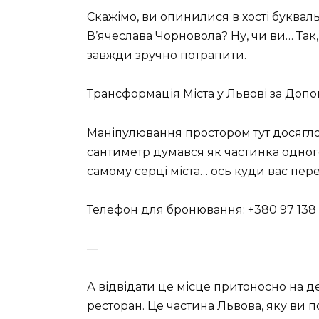
Скажімо, ви опинилися в хості буквал
В’ячеслава Чорновола? Ну, чи ви… Так,
завжди зручно потрапити.
Трансформація Міста у Львові за Доп
Маніпулювання простором тут досягло 
сантиметр думався як частинка одного
самому серці міста… ось куди вас пер
Телефон для бронювання: +380 97 138
—
А відвідати це місце притоносно на де
ресторан. Це частина Львова, яку ви п