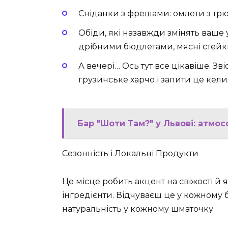
Сніданки з фрешами: омлети з тр
Обіди, які назавжди змінять ваше 
дрібними бюдлетами, мясні стейк
А вечері… Ось тут все цікавіше. З
грузинське харчо і запити це кел
Бар "Шоти Там?" у Львові: атмос
Сезонність і Локальні Продукти
Це місце робить акцент на свіжості й я
інгредієнти. Відчуваєш це у кожному блюд
натуральність у кожному шматочку.