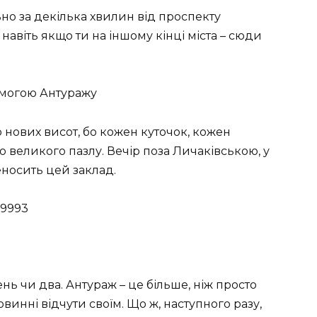
ьно за декілька хвилин від проспекту
 навіть якщо ти на іншому кінці міста – сюди
омогою Антуражу
нових висот, бо кожен куточок, кожен
 великого пазлу. Вечір поза Личаківською, у
еносить цей заклад.
 9993
нь чи два. Антураж – це більше, ніж просто
овинні відчути своїм. Що ж, наступного разу,