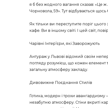
я б без жодного вагання сказав: «Це ж
Чорновола, 59». Тут відбувається щось
Як тільки ви переступите поріг цього з
кафе. Ви в іншому світі. І цей світ, по
Чарівні Інтер’єри, які Заворожують
Антураж у Львові відомий своїм непе
погляду розумієш, що кожен елемент ту
загальну атмосферу закладу.
Дивовижне Поєднання Стилів
Готика, модерн і трохи авангардизму
незабутню атмосферу. Стіни вкриті к