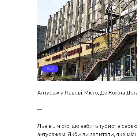
БАР
Антураж у Львові: Місто, Де Кожна Де
—
Львів… місто, що вабить туристів своєю
антуражем. Якби ви запитали, яке міс