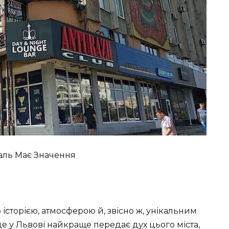
таль Має Значення
 історією, атмосферою й, звісно ж, унікальним
це у Львові найкраще передає дух цього міста,