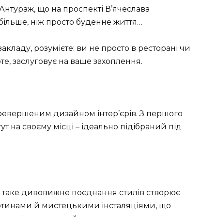
 Антураж, що на проспекті В’ячеслава
 більше, ніж просто буденне життя…
акладу, розумієте: ви не просто в ресторані чи
вірте, заслуговує на ваше захоплення.
ревершеним дизайном інтер’єрів. З першого
т на своєму місці – ідеально підібраний під
 – таке дивовижне поєднання стилів створює
артинами й мистецькими інсталяціями, що