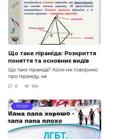
Що таке піраміда: Розкриття
поняття та основних видів
Що таке піраміда? Коли ми говоримо
про піраміду, на
0
104
ЛЮДИ