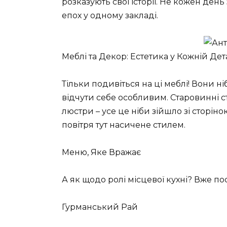
розказують свої історії. Не кожен ден
епох у одному закладі.
Меблі та Декор: Естетика у Кожній Дет
Тільки подивіться на ці меблі! Вони н
відчути себе особливим. Старовинні ст
люстри – усе це ніби зійшло зі сторіно
повітря тут насичене стилем.
Меню, Яке Вражає
А як щодо ролі місцевої кухні? Вже по
Гурманський Рай