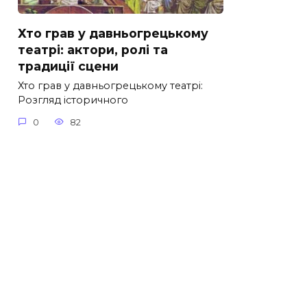
Хто грав у давньогрецькому
театрі: актори, ролі та
традиції сцени
Хто грав у давньогрецькому театрі:
Розгляд історичного
0
82