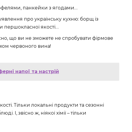
юфелями, панкейки з ягодами…
уявлення про українську кухню: борщ із
и першокласної якості…
вісно, що ви не зможете не спробувати фірмове
ихом червоного вина!
ферні напої та настрій
кості. Тільки локальні продукти та сезонні
і. І, звісно ж, ніякої хімії – тільки