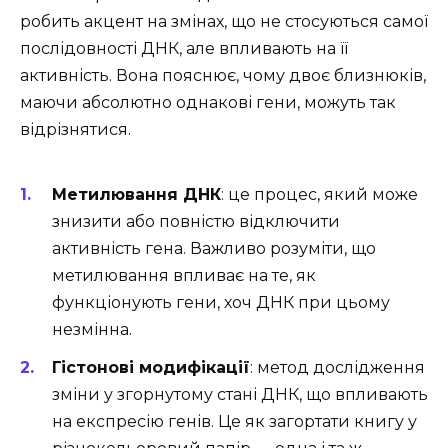
робить акцент на змінах, що не стосуються самої
послідовності ДНК, але впливають на її
активність. Вона пояснює, чому двоє близнюків,
маючи абсолютно однакові гени, можуть так
відрізнятися.
Метилювання ДНК
: це процес, який може
знизити або повністю відключити
активність гена. Важливо розуміти, що
метилювання впливає на те, як
функціонують гени, хоч ДНК при цьому
незмінна.
Гістонові модифікації
: метод дослідження
зміни у згорнутому стані ДНК, що впливають
на експресію генів. Це як загортати книгу у