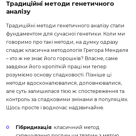
Традиційні методи генетичного
аналізу
Традиційні методи генетичного аналізу стали
фундаментом для сучасної генетики. Коли ми
говоримо про такі методи, на думку одразу
спадає класична методологія Грегора Менделя
– хто ж не знає його горошків? Власне, саме
завдяки його кропіткій праці ми тепер
розуміємо основу спадковості. Пізніше ці
методи вдосконалювалися, доповнювалися,
але суть залишилася тією ж: спостереження та
контроль за спадковими змінами в популяціях.
Щось просте і водночас надзвичайне.
Гібридизація
: класичний метод
схрещування рослин чи тварин з метою