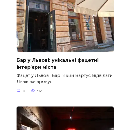
Бар у Львові: унікальні фацетні
інтер’єри міста
Фацет у Львові: Бар, Який Вартує Відвідати
Львів зачаровує
0
92