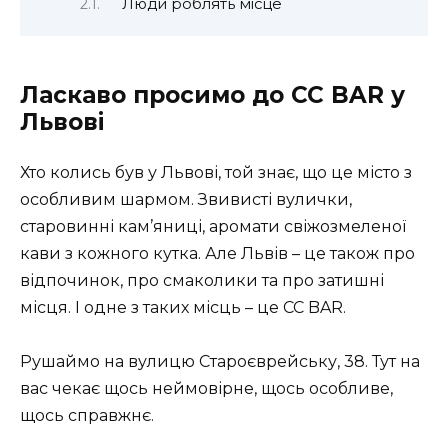
Люди роблять місце
Ласкаво просимо до CC BAR у
Львові
Хто колись був у Львові, той знає, що це місто з
особливим шармом. Звивисті вулички,
старовинні кам’яниці, аромати свіжозмеленої
кави з кожного кутка. Але Львів – це також про
відпочинок, про смаколики та про затишні
місця. І одне з таких місць – це CC BAR.
Рушаймо на вулицю Староєврейську, 38. Тут на
вас чекає щось неймовірне, щось особливе,
щось справжнє.