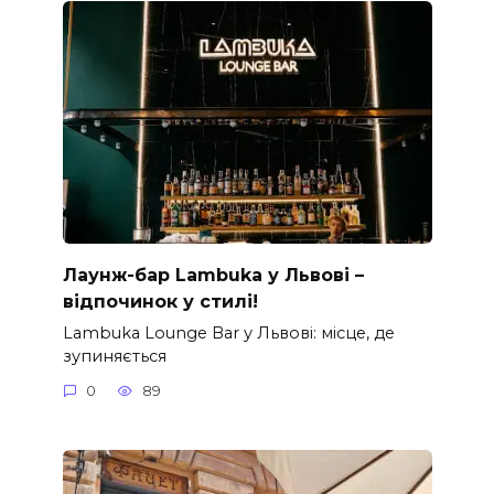
Лаунж-бар Lambuka у Львові –
відпочинок у стилі!
Lambuka Lounge Bar у Львові: місце, де
зупиняється
0
89