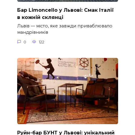
Бар Limoncello у Львові: Смак Італії
в кожній склянці
Львів — місто, яке завжди приваблювало
мандрівників
0
122
Руйн-бар БУНТ у Львові: унікальний