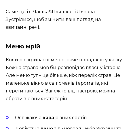
Саме це і є Чашка&Пляшка зі Львова.
Зустрілися, щоб змінити ваш погляд на
звичайні речі.
Меню мрій
Коли розкриваєш меню, наче попадаєш у казку.
Кожна страва мов би розповідає власну історію.
Але меню тут – це більше, ніж перелік страв. Це
маленьке вікно в світ смаків і ароматів, які
перетинаються. Залежно від настрою, можна
обрати з різних категорій:
Освіжаюча
кава
різних сортів
Делікатне
вино
з виноградників України та