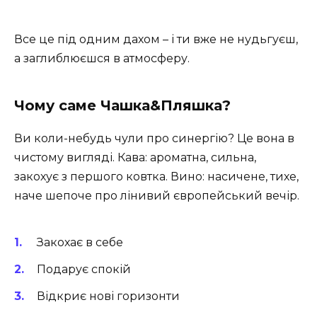
Все це під одним дахом – і ти вже не нудьгуєш,
а заглиблюєшся в атмосферу.
Чому саме Чашка&Пляшка?
Ви коли-небудь чули про синергію? Це вона в
чистому вигляді. Кава: ароматна, сильна,
закохує з першого ковтка. Вино: насичене, тихе,
наче шепоче про лінивий європейський вечір.
Закохає в себе
Подарує спокій
Відкриє нові горизонти