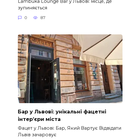
Lambuka Lounge Bar у Львові: місце, де
зупиняється
0
87
Бар у Львові: унікальні фацетні
інтер’єри міста
Фацет у Львові: Бар, Який Вартує Відвідати
Львів зачаровує