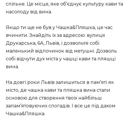
спільне. Це місце, яке об’єднує культуру кави та
насолоду від вина.
Якщо ти ще не був у Чашка&Пляшка, це час
вчинити. Знайдіть їх за адресою: вулиця
Друкарська, 6А, Львів, і дозвольте собі
маленький відпочинок від метушні. Дозволь
собі відчути дух міста у чашці кави та пляшці
вина.
На довгі роки Львів залишиться в пам’яті як
місто, де чашка кави та пляшка вина стали
основою для створення твоїх найбільш
запам’ятовуючих спогадів. І все це під дахом
Чашка&Пляшка.