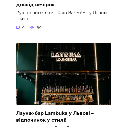
досвід вечірок
Руїна з виглядом – Ruin Bar БУНТ у Львові
Львів –
0
80
Лаунж-бар Lambuka у Львові –
відпочинок у стилі!