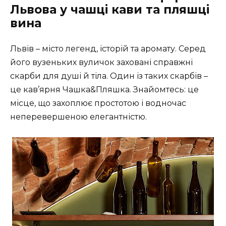
Львова у чашці кави та пляшці
вина
Львів – місто легенд, історій та аромату. Серед
його вузеньких вуличок заховані справжні
скарби для душі й тіла. Один із таких скарбів –
це кав’ярня Чашка&Пляшка. Знайомтесь: це
місце, що захоплює простотою і водночас
неперевершеною елегантністю.