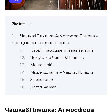
БАР
Зміст
Чашка&Пляшка: Атмосфера Львова у
чашці кави та пляшці вина
Історія народження кави й вина
Чому саме Чашка&Пляшка?
Меню мрій
Місце єднання – Чашка&Пляшка
Заключення
Деталі на мапі
Чашка&Пляшка: Атмосфера