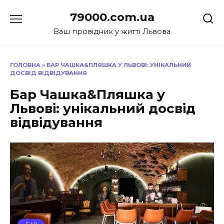
Перейти
79000.com.ua
до
вмісту
Ваш провідник у житті Львова
ГОЛОВНА
»
БАР ЧАШКА&ПЛЯШКА У ЛЬВОВІ: УНІКАЛЬНИЙ
ДОСВІД ВІДВІДУВАННЯ
Бар Чашка&Пляшка у
Львові: унікальний досвід
відвідування