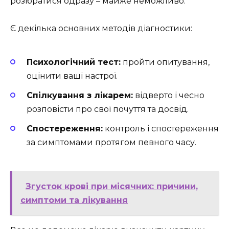
розібратися одразу – майже неможливо.
Є декілька основних методів діагностики:
Психологічний тест:
пройти опитування,
оцінити ваші настрої.
Спілкування з лікарем:
відверто і чесно
розповісти про свої почуття та досвід.
Спостереження:
контроль і спостереження
за симптомами протягом певного часу.
Згусток крові при місячних: причини,
симптоми та лікування