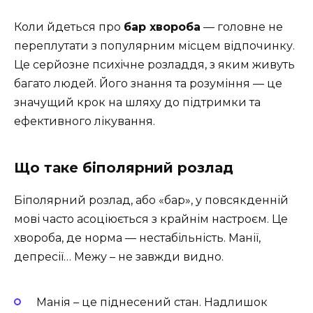
Коли йдеться про
бар хвороба
— головне не
переплутати з популярним місцем відпочинку.
Це серйозне психічне розладдя, з яким живуть
багато людей. Його знання та розуміння — це
значущий крок на шляху до підтримки та
ефективного лікування.
Що таке біполярний розлад
Біполярний розлад, або «бар», у повсякденній
мові часто асоціюється з крайнім настроєм. Це
хвороба, де норма — нестабільність. Манії,
депресії… Межу – не завжди видно.
Манія – це піднесений стан. Надлишок