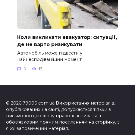
Коли викликати евакуатор: ситуації,
де не варто ризикувати
Автомобіль може підвести у
найнесподіваніший момент
0
13
© 2026 79000.com.ua Використання матеріалів,
опублікованих на сайті, допускається тільки з
письмового дозволу правовласника та з
обов'язковим прямим посиланням на сторінку, з
якої запозичений матеріал.