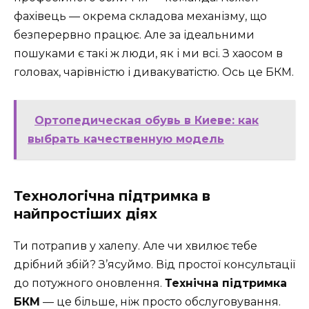
фахівець — окрема складова механізму, що
безперервно працює. Але за ідеальними
пошуками є такі ж люди, як і ми всі. З хаосом в
головах, чарівністю і дивакуватістю. Ось це БКМ.
Ортопедическая обувь в Киеве: как
выбрать качественную модель
Технологічна підтримка в
найпростіших діях
Ти потрапив у халепу. Але чи хвилює тебе
дрібний збій? З’ясуймо. Від простої консультації
до потужного оновлення.
Технічна підтримка
БКМ
— це більше, ніж просто обслуговування.