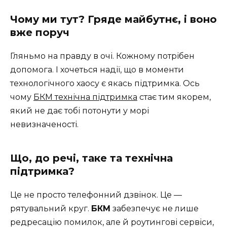
Чому ми тут? Гряде майбутнє, і воно
вже поруч
Гляньмо на правду в очі. Кожному потрібен
допомога. І хочеться надії, що в моменти
технологічного хаосу є якась підтримка. Ось
чому
БКМ технічна підтримка
стає тим якорем,
який не дає тобі потонути у морі
невизначеності.
Що, до речі, таке та технічна
підтримка?
Це не просто телефонний дзвінок. Це —
рятувальний круг.
БКМ
забезпечує не лише
редресацію помилок, але й роутингові сервіси,