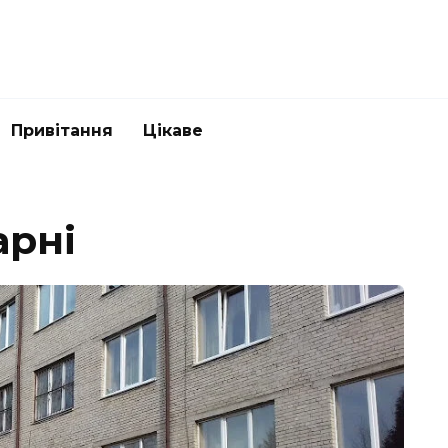
Привітання
Цікаве
арні