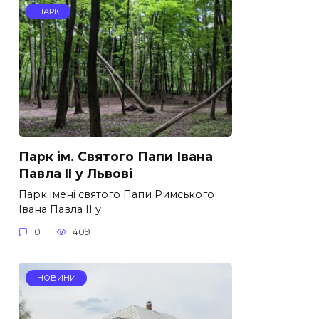
ПАРК
Парк ім. Святого Папи Івана
Павла II у Львові
Парк імені святого Папи Римського
Івана Павла II у
0
409
НОВИНИ