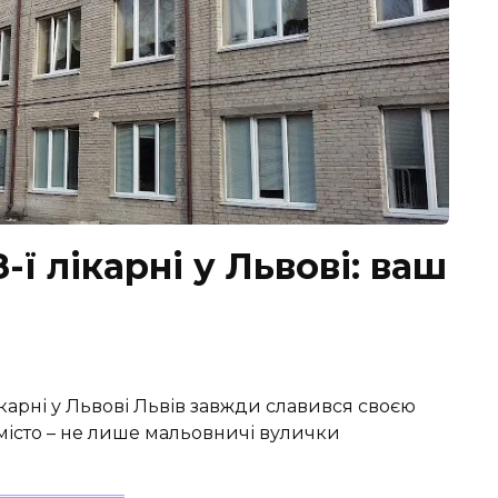
-ї лікарні у Львові: ваш
лікарні у Львові Львів завжди славився своєю
 місто – не лише мальовничі вулички