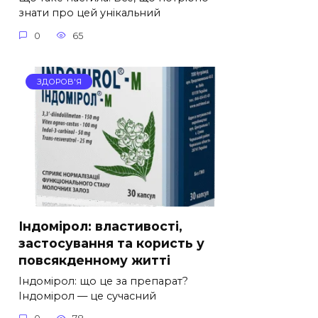
знати про цей унікальний
0
65
ЗДОРОВ'Я
Індомірол: властивості,
застосування та користь у
повсякденному житті
Індомірол: що це за препарат?
Індомірол — це сучасний