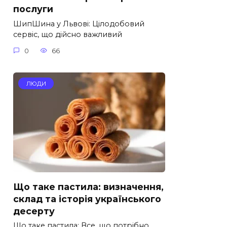
послуги
ШипШина у Львові: Цілодобовий
сервіс, що дійсно важливий
0
66
ЛЮДИ
Що таке пастила: визначення,
склад та історія українського
десерту
Що таке пастила: Все, що потрібно