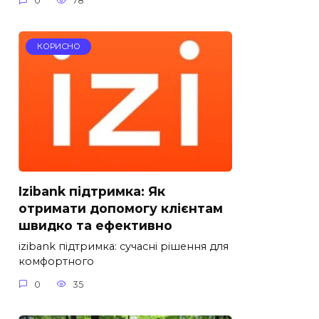
0
78
КОРИСНО
Izibank підтримка: Як
отримати допомогу клієнтам
швидко та ефективно
izibank підтримка: сучасні рішення для
комфортного
0
35