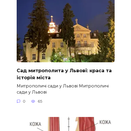
Сад митрополита у Львові: краса та
історія міста
Митрополичі сади у Львові Митрополичі
сади у Львові
0
65