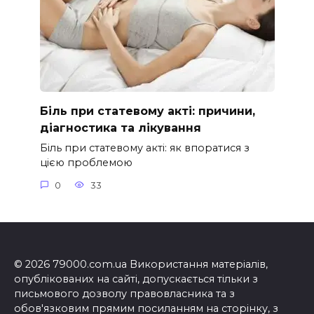
Біль при статевому акті: причини,
діагностика та лікування
Біль при статевому акті: як впоратися з
цією проблемою
0
33
© 2026 79000.com.ua Використання матеріалів,
опублікованих на сайті, допускається тільки з
письмового дозволу правовласника та з
обов'язковим прямим посиланням на сторінку, з