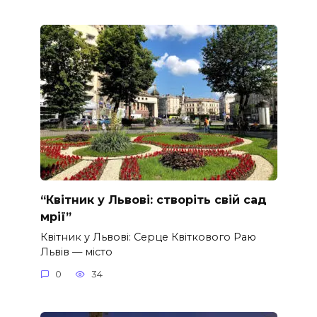
“Квітник у Львові: створіть свій сад
мрії”
Квітник у Львові: Серце Квіткового Раю
Львів — місто
0
34