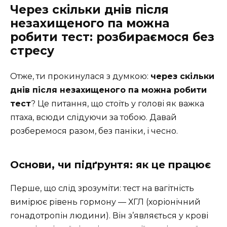
Через скільки днів після
незахищеного па можна
робити тест: розбираємося без
стресу
Отже, ти прокинулася з думкою:
через скільки
днів після незахищеного па можна робити
тест
? Це питання, що стоїть у голові як важка
птаха, всюди слідуючи за тобою. Давай
розберемося разом, без паніки, і чесно.
Основи, чи підґрунтя: як це працює
Перше, що слід зрозуміти: тест на вагітність
вимірює рівень гормону — ХГЛ (хоріонічний
гонадотропін людини). Він з’являється у крові