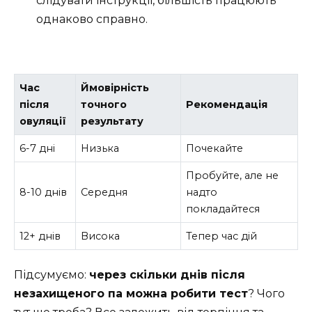
слідувати інструкції, більшість працюють
однаково справно.
Час
Ймовірність
після
точного
Рекомендація
овуляції
результату
6-7 дні
Низька
Почекайте
Пробуйте, але не
8-10 днів
Середня
надто
покладайтеся
12+ днів
Висока
Тепер час дій
Підсумуємо:
через скільки днів після
незахищеного па можна робити тест
? Чого