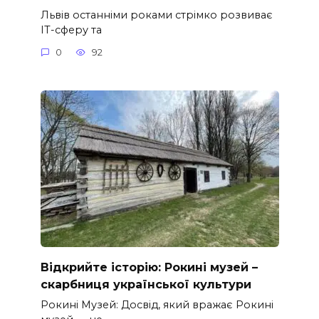
Львів останніми роками стрімко розвиває
ІТ-сферу та
0
92
Відкрийте історію: Рокині музей –
скарбниця української культури
Рокині Музей: Досвід, який вражає Рокині