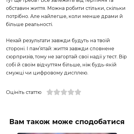
тут ще треба? Все залежить від терпіння та
обставин життя. Можна робити стільки, скільки
потрібно. Але найлегше, коли менше драми й
більше реальності.
Нехай результати завжди будуть на твоїй
стороні. І пам’ятай: життя завжди сповнене
сюрпризів, тому не загортай свої надії у тест. Вір
собі й своїм відчуттям більше, ніж будь-якій
смужці чи цифровому дисплею.
Оцініть статтю
Вам також може сподобатися