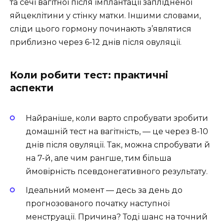
та сечі вагітної після імплантації заплідненої
яйцеклітини у стінку матки. Іншими словами,
сліди цього гормону починають з’являтися
приблизно через 6-12 днів після овуляції.
Коли робити тест: практичні
аспекти
Найраніше, коли варто спробувати зробити
домашній тест на вагітність, — це через 8-10
днів після овуляції. Так, можна спробувати й
на 7-й, але чим рангше, тим більша
ймовірність псевдонегативного результату.
Ідеальний момент — десь за день до
прогнозованого початку наступної
менструації. Причина? Тоді шанс на точний