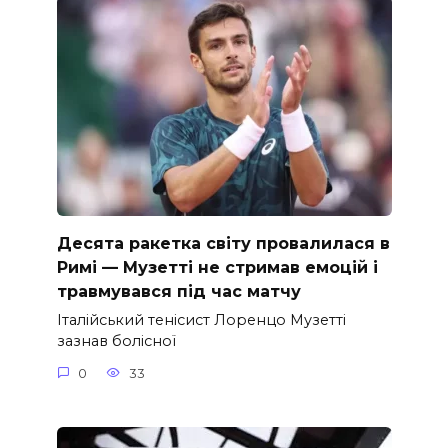
Десята ракетка світу провалилася в
Римі — Музетті не стримав емоцій і
травмувався під час матчу
Італійський тенісист Лоренцо Музетті
зазнав болісної
0
33