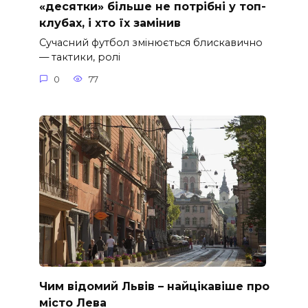
«десятки» більше не потрібні у топ-
клубах, і хто їх замінив
Сучасний футбол змінюється блискавично
— тактики, ролі
0
77
Чим відомий Львів – найцікавіше про
місто Лева