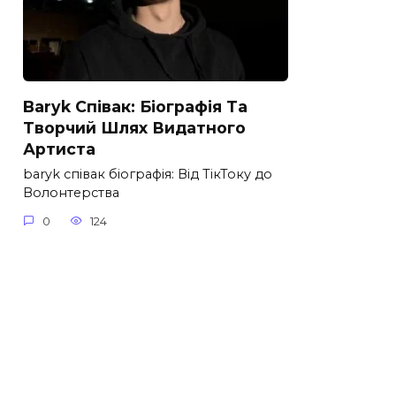
Baryk Співак: Біографія Та
Творчий Шлях Видатного
Артиста
baryk співак біографія: Від ТікТоку до
Волонтерства
0
124