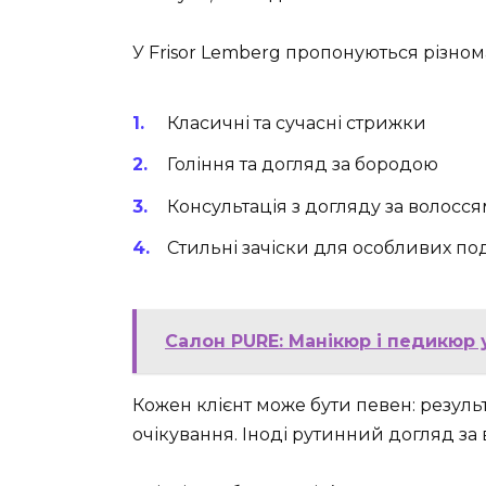
У Frisor Lemberg пропонуються різнома
Класичні та сучасні стрижки
Гоління та догляд за бородою
Консультація з догляду за волосс
Стильні зачіски для особливих по
Салон PURE: Манікюр і педикюр 
Кожен клієнт може бути певен: резуль
очікування. Іноді рутинний догляд за