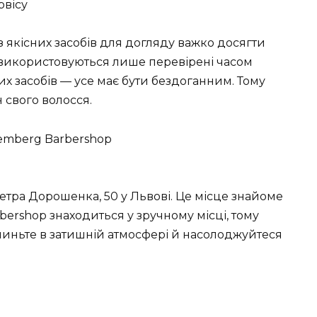
рвісу
 якісних засобів для догляду важко досягти
g використовуються лише перевірені часом
их засобів — усе має бути бездоганним. Тому
 свого волосся.
етра Дорошенка, 50 у Львові. Це місце знайоме
rbershop знаходиться у зручному місці, тому
чиньте в затишній атмосфері й насолоджуйтеся