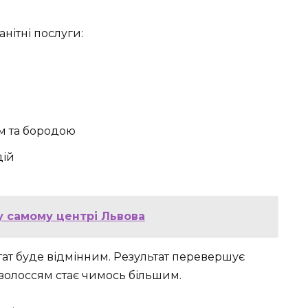
нітні послуги:
ям та бородою
дій
у самому центрі Львова
тат буде відмінним. Результат перевершує
 волоссям стає чимось більшим.