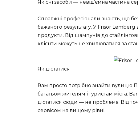
Якісні засоби — невід’ємна частина се
Справжні професіонали знають, що без
бажаного результату. У Frisor Lember
продукти. Від шампунів до стайлінгов
клієнти можуть не хвилюватися за стан
Як дістатися
Вам просто потрібно знайти вулицю П
багатьом жителям і туристам міста. Ba
дістатися сюди — не проблема. Відпо
сервісом на вищому рівні.