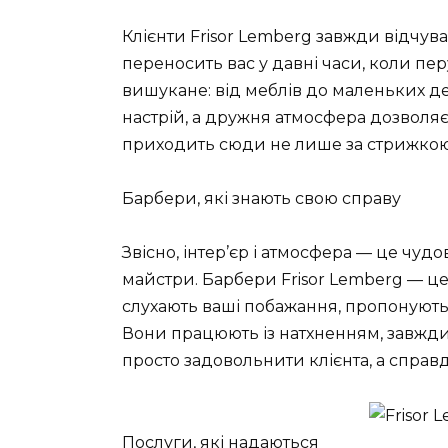
Клієнти Frisor Lemberg завжди відчув
переносить вас у давні часи, коли пе
вишукане: від меблів до маленьких д
настрій, а дружня атмосфера дозволяє
приходить сюди не лише за стрижкою
Барбери, які знають свою справу
Звісно, інтер’єр і атмосфера — це чуд
майстри. Барбери Frisor Lemberg — це
слухають ваші побажання, пропонують с
Вони працюють із натхненням, завжди 
просто задовольнити клієнта, а справд
Послуги, які надаються