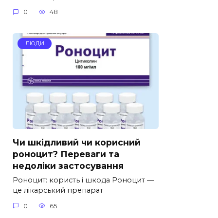
0
48
ЛЮДИ
Чи шкідливий чи корисний
роноцит? Переваги та
недоліки застосування
Роноцит: користь і шкода Роноцит —
це лікарський препарат
0
65