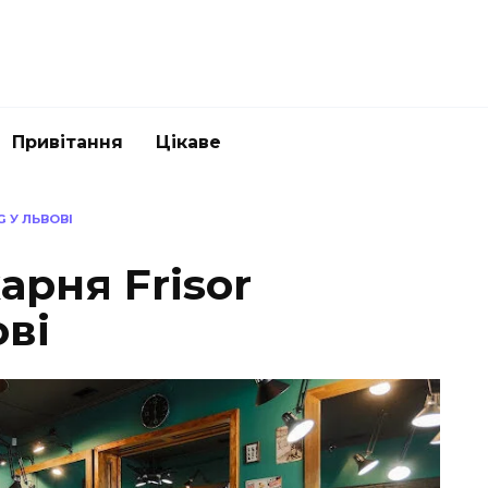
Привітання
Цікаве
 У ЛЬВОВІ
арня Frisor
ві