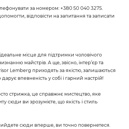
лефонувати за номером: +380 50 040 3275.
опомогти, відповісти на запитання та записати
к ідеальне місце для підтримки чоловічого
знанню майстрів. А ще, звісно, інтер’єр та
risor Lemberg приходять за якістю, залишаються
дарує впевненість у собі і гарний настрій!
осто стрижка, це справжнє мистецтво, яке
ту сюди ви зрозумієте, що якість і стиль
прийдете сюди вперше, ви точно повернетеся.