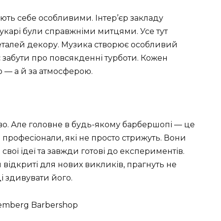
ають себе особливими. Інтер’єр закладу
рукарі були справжніми митцями. Усе тут
еталей декору. Музика створює особливий
 забути про повсякденні турботи. Кожен
 — а й за атмосферою.
ово. Але головне в будь-якому барбершопі — це
 професіонали, які не просто стрижуть. Вони
вої ідеї та завжди готові до експериментів.
відкриті для нових викликів, прагнуть не
і здивувати його.