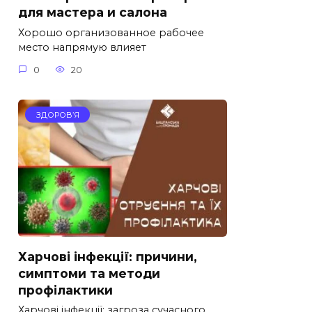
для мастера и салона
Хорошо организованное рабочее
место напрямую влияет
0
20
ЗДОРОВ’Я
Харчові інфекції: причини,
симптоми та методи
профілактики
Харчові інфекції: загроза сучасного