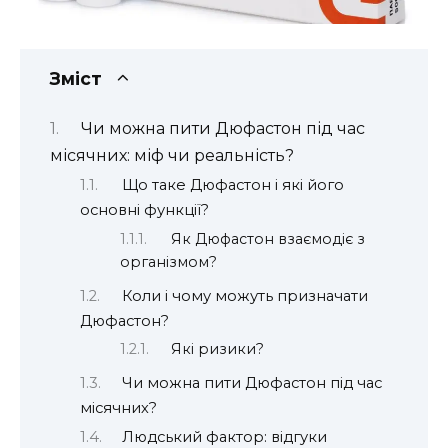
Зміст
Чи можна пити Дюфастон під час
місячних: міф чи реальність?
Що таке Дюфастон і які його
основні функції?
Як Дюфастон взаємодіє з
організмом?
Коли і чому можуть призначати
Дюфастон?
Які ризики?
Чи можна пити Дюфастон під час
місячних?
Людський фактор: відгуки