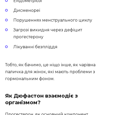
Ендометріозі
Дисменореї
Порушеннях менструального циклу
Загрозі викидня через дефіцит
прогестерону
Лікуванні безпліддя
Тобто, як бачимо, це ніщо інше, як чарівна
паличка для жінок, які мають проблеми з
гормональним фоном.
Як Дюфастон взаємодіє з
організмом?
Прогестерон, як основний компонент