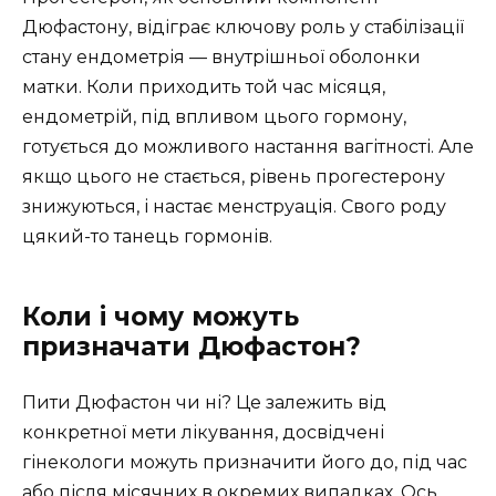
Дюфастону, відіграє ключову роль у стабілізації
стану ендометрія — внутрішньої оболонки
матки. Коли приходить той час місяця,
ендометрій, під впливом цього гормону,
готується до можливого настання вагітності. Але
якщо цього не стається, рівень прогестерону
знижуються, і настає менструація. Свого роду
цякий-то танець гормонів.
Коли і чому можуть
призначати Дюфастон?
Пити Дюфастон чи ні? Це залежить від
конкретної мети лікування, досвідчені
гінекологи можуть призначити його до, під час
або після місячних в окремих випадках. Ось