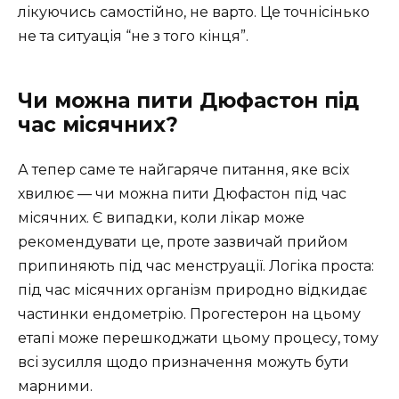
лікуючись самостійно, не варто. Це точнісінько
не та ситуація “не з того кінця”.
Чи можна пити Дюфастон під
час місячних?
А тепер саме те найгаряче питання, яке всіх
хвилює — чи можна пити Дюфастон під час
місячних. Є випадки, коли лікар може
рекомендувати це, проте зазвичай прийом
припиняють під час менструації. Логіка проста:
під час місячних організм природно відкидає
частинки ендометрію. Прогестерон на цьому
етапі може перешкоджати цьому процесу, тому
всі зусилля щодо призначення можуть бути
марними.