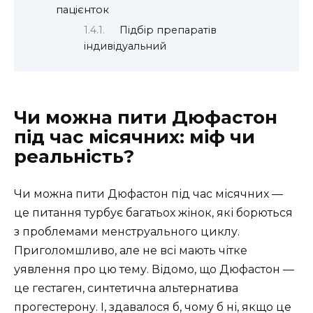
пацієнток
Підбір препаратів
індивідуальний
Чи можна пити Дюфастон
під час місячних: міф чи
реальність?
Чи можна пити Дюфастон під час місячних —
це питання турбує багатьох жінок, які борються
з проблемами менструального циклу.
Приголомшливо, але не всі мають чітке
уявлення про цю тему. Відомо, що Дюфастон —
це гестаген, синтетична альтернатива
прогестерону. І, здавалося б, чому б ні, якщо це