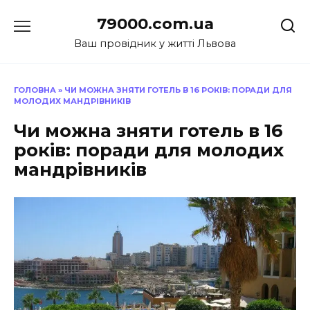
Перейти
79000.com.ua
до
вмісту
Ваш провідник у житті Львова
ГОЛОВНА
»
ЧИ МОЖНА ЗНЯТИ ГОТЕЛЬ В 16 РОКІВ: ПОРАДИ ДЛЯ
МОЛОДИХ МАНДРІВНИКІВ
Чи можна зняти готель в 16
років: поради для молодих
мандрівників