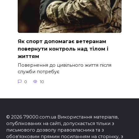
Як спорт допомагає ветеранам
повернути контроль над тілом і
життям
Повернення до цивільного життя після
служби потребує
0
10
© 2026 79000.com.ua Використання матеріалів,
опублікованих на сайті, допускається тільки з
письмового дозволу правовласника та з
обов'язковим прямим посиланням на сторінку, з