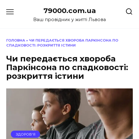
Перейти
79000.com.ua
до
вмісту
Ваш провідник у житті Львова
ГОЛОВНА
»
ЧИ ПЕРЕДАЄТЬСЯ ХВОРОБА ПАРКІНСОНА ПО
СПАДКОВОСТІ: РОЗКРИТТЯ ІСТИНИ
Чи передається хвороба
Паркінсона по спадковості:
розкриття істини
ЗДОРОВ'Я