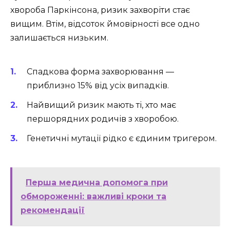
хвороба Паркінсона, ризик захворіти стає
вищим. Втім, відсоток ймовірності все одно
залишається низьким.
Спадкова форма захворювання —
приблизно 15% від усіх випадків.
Найвищий ризик мають ті, хто має
першорядних родичів з хворобою.
Генетичні мутації рідко є єдиним тригером.
Перша медична допомога при
обмороженні: важливі кроки та
рекомендації