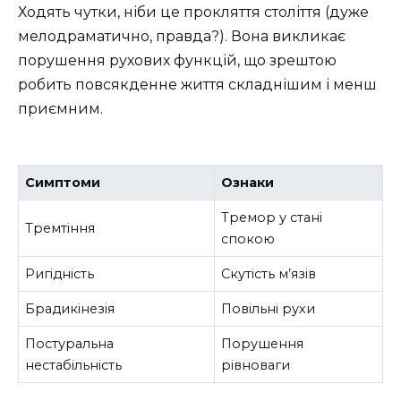
Ходять чутки, ніби це прокляття століття (дуже
мелодраматично, правда?). Вона викликає
порушення рухових функцій, що зрештою
робить повсякденне життя складнішим і менш
приємним.
Симптоми
Ознаки
Тремор у стані
Тремтіння
спокою
Ригідність
Скутість м’язів
Брадикінезія
Повільні рухи
Постуральна
Порушення
нестабільність
рівноваги