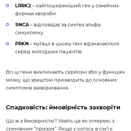
LRRK2
– найпоширеніший ген у сімейних
формах хвороби.
SNCA
– відповідає за синтез альфа-
синуклеїну.
PRKN
– мутації в цьому гені відзначаються
серед молодших пацієнтів.
Всі ці гени викликають серйозні збої у функціях
мозку, що зрештою призводить до основних
симптомів захворювання.
Спадковість: ймовірність захворіти
Що ж з ймовірністю? Уявіть це як лотерею, з
сумнівним “призом”. Якщо у когось в сім’ї є