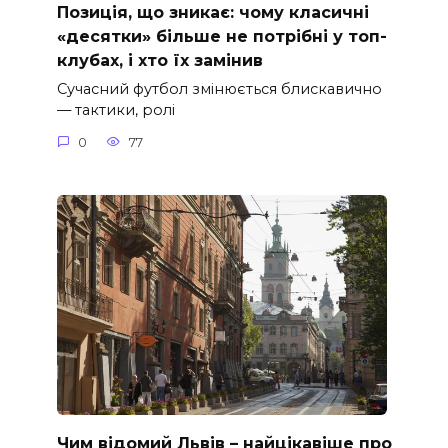
Позиція, що зникає: чому класичні
«десятки» більше не потрібні у топ-
клубах, і хто їх замінив
Сучасний футбол змінюється блискавично
— тактики, ролі
0
77
Чим відомий Львів – найцікавіше про