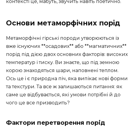
контексті це, мабуть, звучить навіть поетично.
Основи метаморфічних порід
Метаморфічні гірські породи утворюються із
вже існуючих **осадових** або **магматичних**
порід під дією двох основних факторів: високих
температур і тиску. Ви знаєте, що під земною
корою знаходяться шари, наповнені теплом.
Ось це і є природна піч, яка випікає нові форми
та текстури. Та все ж залишаються питання: як
саме це відбувається, які умови потрібні й до
чого це все призводить?
Фактори перетворення порід