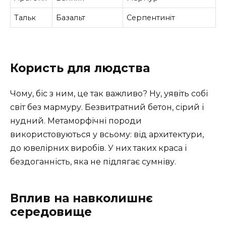
Тальк
Базальт
Серпентиніт
Користь для людства
Чому, біс з ним, це так важливо? Ну, уявіть собі
світ без мармуру. Безвитратний бетон, сірий і
нудний. Метаморфічні породи
використовуються у всьому: від архитектури,
до ювелірних виробів. У них таких краса і
бездоганність, яка не підлягає сумніву.
Вплив на навколишнє
середовище