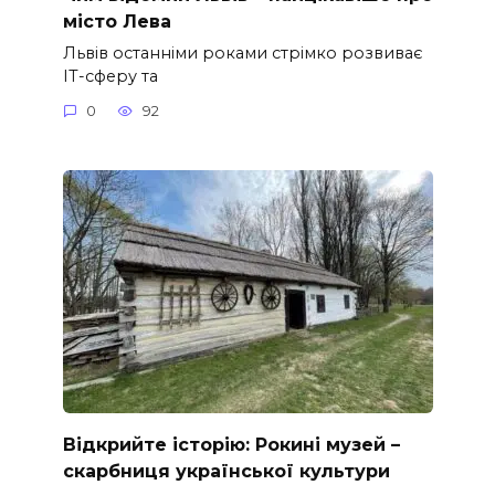
місто Лева
Львів останніми роками стрімко розвиває
ІТ-сферу та
0
92
Відкрийте історію: Рокині музей –
скарбниця української культури