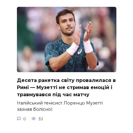
Десята ракетка світу провалилася в
Римі — Музетті не стримав емоцій і
травмувався під час матчу
Італійський тенісист Лоренцо Музетті
зазнав болісної
0
33