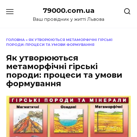
Перейти
79000.com.ua
до
вмісту
Ваш провідник у житті Львова
ГОЛОВНА
»
ЯК УТВОРЮЮТЬСЯ МЕТАМОРФІЧНІ ГІРСЬКІ
ПОРОДИ: ПРОЦЕСИ ТА УМОВИ ФОРМУВАННЯ
Як утворюються
метаморфічні гірські
породи: процеси та умови
формування