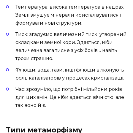
Температура: висока температура в надрах
Землі змушує мінерали кристалізуватися і
формувати нові структури.
Тиск: згадуємо величезний тиск, утворений
складками земної кори. Здається, ніби
величезна вага тисне з усіх боків… навіть
трохи страшно.
Флюїди: вода, гази, інші флюїди виконують
роль каталізаторів у процесах кристалізації.
Час: зрозуміло, що потрібні мільйони років
для цих змін. Це ніби здається вічністю, але
так воно й є.
Типи метаморфізму