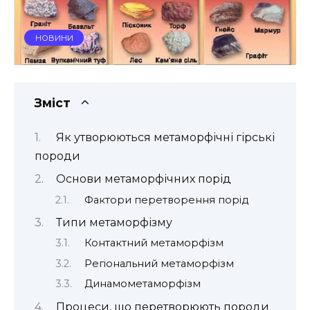
НОВИНИ
Зміст
Як утворюються метаморфічні гірські
породи
Основи метаморфічних порід
Фактори перетворення порід
Типи метаморфізму
Контактний метаморфізм
Регіональний метаморфізм
Динамометаморфізм
Процеси, що перетворюють породи