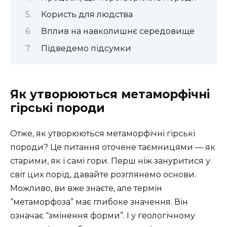
Користь для людства
Вплив на навколишнє середовище
Підведемо підсумки
Як утворюються метаморфічні
гірські породи
Отже, як утворюються метаморфічні гірські
породи? Це питання оточене таємницями — як
старими, як і самі гори. Перш ніж зануритися у
світ цих порід, давайте розглянемо основи.
Можливо, ви вже знаєте, але термін
“метаморфоза” має глибоке значення. Він
означає “змінення форми”. І у геологічному