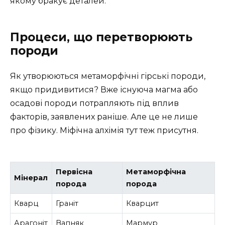
якому бракує деталей.
Процеси, що перетворюють
породи
Як утворюються метаморфічні гірські породи,
якщо придивитися? Вже існуюча магма або
осадові породи потрапляють під вплив
факторів, заявлених раніше. Але це не лише
про фізику. Міфічна алхімія тут теж присутня.
Первісна
Метаморфічна
Мінерал
порода
порода
Кварц
Граніт
Кварцит
Арагоніт
Вапняк
Мармур